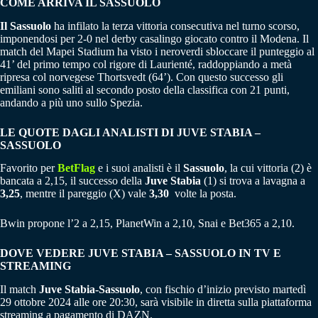
COME ARRIVA IL SASSUOLO
Il Sassuolo
ha infilato la terza vittoria consecutiva nel turno scorso,
imponendosi per 2-0 nel derby casalingo giocato contro il Modena. Il
match del Mapei Stadium ha visto i neroverdi sbloccare il punteggio al
41’ del primo tempo col rigore di Laurienté, raddoppiando a metà
ripresa col norvegese Thortsvedt (64’). Con questo successo gli
emiliani sono saliti al secondo posto della classifica con 21 punti,
andando a più uno sullo Spezia.
LE QUOTE DAGLI ANALISTI DI JUVE STABIA –
SASSUOLO
Favorito per
BetFlag
e i suoi analisti è il
Sassuolo
, la cui vittoria (2) è
bancata a 2,15, il successo della
Juve Stabia
(1) si trova a lavagna a
3,25
, mentre il pareggio (X) vale
3,30
volte la posta.
Bwin propone l’2 a 2,15, PlanetWin a 2,10, Snai e Bet365 a 2,10.
DOVE VEDERE JUVE STABIA – SASSUOLO IN TV E
STREAMING
Il match
Juve Stabia-Sassuolo
, con fischio d’inizio previsto martedì
29 ottobre 2024 alle ore 20:30, sarà visibile in diretta sulla piattaforma
streaming a pagamento di DAZN.