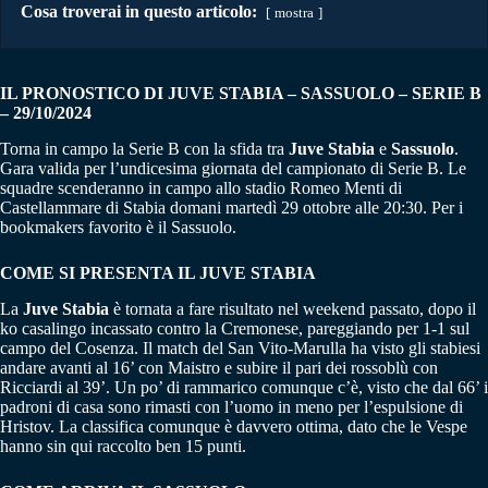
Cosa troverai in questo articolo:
mostra
IL PRONOSTICO DI JUVE STABIA – SASSUOLO – SERIE B
– 29/10/2024
Torna in campo la Serie B con la sfida tra
Juve Stabia
e
Sassuolo
.
Gara valida per l’undicesima giornata del campionato di Serie B. Le
squadre scenderanno in campo allo stadio Romeo Menti di
Castellammare di Stabia domani martedì 29 ottobre alle 20:30. Per i
bookmakers favorito è il Sassuolo.
COME SI PRESENTA IL JUVE STABIA
La
Juve Stabia
è tornata a fare risultato nel weekend passato, dopo il
ko casalingo incassato contro la Cremonese, pareggiando per 1-1 sul
campo del Cosenza. Il match del San Vito-Marulla ha visto gli stabiesi
andare avanti al 16’ con Maistro e subire il pari dei rossoblù con
Ricciardi al 39’. Un po’ di rammarico comunque c’è, visto che dal 66’ i
padroni di casa sono rimasti con l’uomo in meno per l’espulsione di
Hristov. La classifica comunque è davvero ottima, dato che le Vespe
hanno sin qui raccolto ben 15 punti.