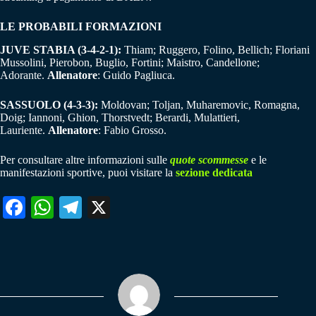
LE PROBABILI FORMAZIONI
JUVE STABIA (3-4-2-1):
Thiam; Ruggero, Folino, Bellich; Floriani
Mussolini, Pierobon, Buglio, Fortini; Maistro, Candellone;
Adorante.
Allenatore
: Guido Pagliuca.
SASSUOLO (4-3-3):
Moldovan; Toljan, Muharemovic, Romagna,
Doig; Iannoni, Ghion, Thorstvedt; Berardi, Mulattieri,
Lauriente.
Allenatore
: Fabio Grosso.
Per consultare altre informazioni sulle
quote scommesse
e le
manifestazioni sportive, puoi visitare la
sezione dedicata
Fa
W
Te
X
ce
ha
le
bo
ts
gr
ok
A
a
pp
m