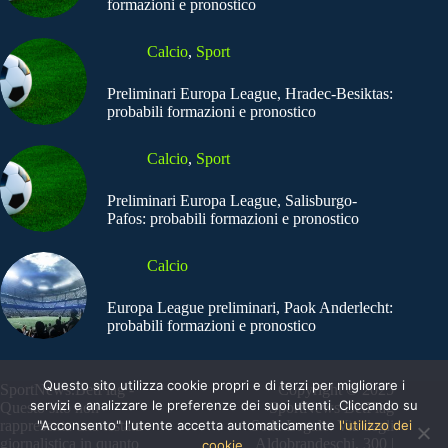
formazioni e pronostico
Calcio
,
Sport
Preliminari Europa League, Hradec-Besiktas:
probabili formazioni e pronostico
Calcio
,
Sport
Preliminari Europa League, Salisburgo-
Pafos: probabili formazioni e pronostico
Calcio
Europa League preliminari, Paok Anderlecht:
probabili formazioni e pronostico
Questo sito utilizza cookie propri e di terzi per migliorare i
SportNews.BetFlag -
Copyright © 2025
servizi e analizzare le preferenze dei suoi utenti. Cliccando su
Questo sito non
SportNews BetFlag
"Acconsento" l'utente accetta automaticamente
l'utilizzo dei
rappresenta una testata
Sede Legale: Via degli
giornalistica in quanto
Aldobrandeschi, 300 |
cookie.