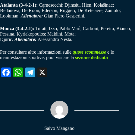
Atalanta (3-4-2-1):
Carnesecchi; Djimsiti, Hien, Kolašinac;
Bellanova, De Roon, Éderson, Ruggeri; De Ketelaere, Zaniolo;
Lookman.
Allenatore:
Gian Piero Gasperini.
Monza (3-4-2-1):
Turati; Izzo, Pablo Marì, Carboni; Pereira, Bianco,
Pessina, Kyriakopoulos; Maldini, Mota;
Djuric.
Allenatore:
Alessandro Nesta.
Per consultare altre informazioni sulle
quote scommesse
e le
manifestazioni sportive, puoi visitare la
sezione dedicata
Fa
W
Te
X
ce
ha
le
bo
ts
gr
ok
A
a
pp
m
Salvo Mangano