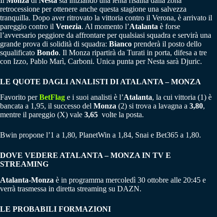
Il
Monza
di
Nesta
sta iniziando una lenta risalita dalla zona
retrocessione per ottenere anche questa stagione una salvezza
tranquilla. Dopo aver ritrovato la vittoria contro il Verona, è arrivato il
pareggio contro il
Venezia
. Al momento l’
Atalanta
è forse
l’avversario peggiore da affrontare per qualsiasi squadra e servirà una
grande prova di solidità di squadra:
Bianco
prenderà il posto dello
squalificato
Bondo
. Il Monza ripartirà da Turati in porta, difesa a tre
con Izzo, Pablo Marì, Carboni. Unica punta per Nesta sarà Djuric.
LE QUOTE DAGLI ANALISTI DI ATALANTA – MONZA
Favorito per
BetFlag
e i suoi analisti è l’
Atalanta
, la cui vittoria (1) è
bancata a 1,95, il successo del
Monza
(2) si trova a lavagna a
3,80
,
mentre il pareggio (X) vale
3,65
volte la posta.
Bwin propone l’1 a 1,80, PlanetWin a 1,84, Snai e Bet365 a 1,80.
DOVE VEDERE ATALANTA – MONZA IN TV E
STREAMING
Atalanta-Monza
è in programma mercoledì 30 ottobre alle 20:45 e
verrà trasmessa in diretta streaming su DAZN.
LE PROBABILI FORMAZIONI