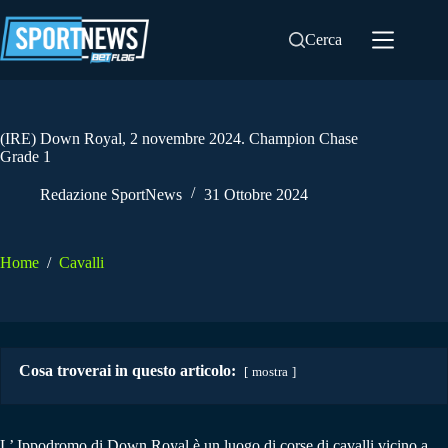
Salta
al
Cerca
contenuto
(IRE) Down Royal, 2 novembre 2024. Champion Chase
Grade 1
Redazione SportNews
31 Ottobre 2024
Home
/
Cavalli
Cosa troverai in questo articolo:
mostra
L’ Ippodromo di Down Royal è un luogo di corse di cavalli vicino a