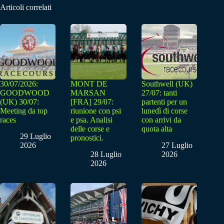
Articoli correlati
30/07/2026:
MONT DE
Southwell (UK)
GOODWOOD
MARSAN
27/07: tanti
(UK) 30/07:
[FRA] 29/07:
partenti per un
Meeting da top
riunione con psi
lunedì di corse
races
e psa. Analisi
con arrivi da
delle corse e
quota alta
29 Luglio
pronostici.
2026
27 Luglio
28 Luglio
2026
2026