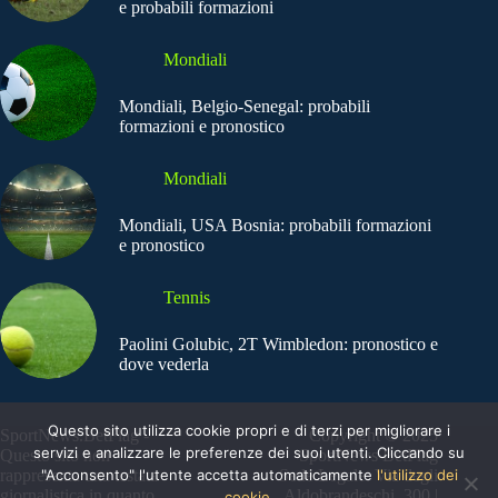
e probabili formazioni
Mondiali
Mondiali, Belgio-Senegal: probabili
formazioni e pronostico
Mondiali
Mondiali, USA Bosnia: probabili formazioni
e pronostico
Tennis
Paolini Golubic, 2T Wimbledon: pronostico e
dove vederla
Questo sito utilizza cookie propri e di terzi per migliorare i
SportNews.BetFlag -
Copyright © 2025
servizi e analizzare le preferenze dei suoi utenti. Cliccando su
Questo sito non
SportNews BetFlag
"Acconsento" l'utente accetta automaticamente
l'utilizzo dei
rappresenta una testata
Sede Legale: Via degli
giornalistica in quanto
Aldobrandeschi, 300 |
cookie.