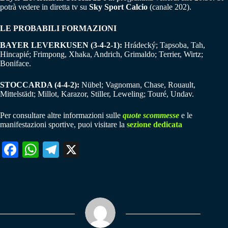
potrà vedere in diretta tv su
Sky Sport Calcio
(canale 202).
LE PROBABILI FORMAZIONI
BAYER LEVERKUSEN (3-4-2-1):
Hrádecký; Tapsoba, Tah,
Hincapié; Frimpong, Xhaka, Andrich, Grimaldo; Terrier, Wirtz;
Boniface.
STOCCARDA (4-4-2):
Nübel; Vagnoman, Chase, Rouault,
Mittelstädt; Millot, Karazor, Stiller, Leweling; Touré, Undav.
Per consultare altre informazioni sulle
quote scommesse
e le
manifestazioni sportive, puoi visitare la
sezione dedicata
Fa
W
Te
X
ce
ha
le
bo
ts
gr
ok
A
a
pp
m