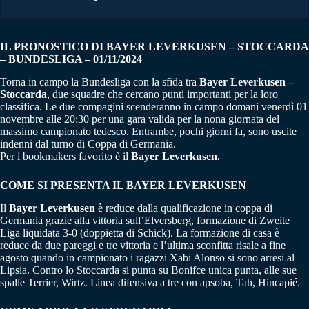
IL PRONOSTICO DI BAYER LEVERKUSEN – STOCCARDA
– BUNDESLIGA – 01/11/2024
Torna in campo la Bundesliga con la sfida tra
Bayer Leverkusen –
Stoccarda
, due squadre che cercano punti importanti per la loro
classifica. Le due compagini scenderanno in campo domani venerdì 01
novembre alle 20:30 per una gara valida per la nona giornata del
massimo campionato tedesco. Entrambe, pochi giorni fa, sono uscite
indenni dal turno di Coppa di Germania.
Per i bookmakers favorito è il
Bayer Leverkusen.
COME SI PRESENTA IL BAYER LEVERKUSEN
Il
Bayer Leverkusen
è reduce dalla qualificazione in coppa di
Germania grazie alla vittoria sull’Elversberg, formazione di Zweite
Liga liquidata 3-0 (doppietta di Schick). La formazione di casa è
reduce da due pareggi e tre vittoria e l’ultima sconfitta risale a fine
agosto quando in campionato i ragazzi Xabi Alonso si sono arresi al
Lipsia. Contro lo Stoccarda si punta su Bonifce unica punta, alle sue
spalle Terrier, Wirtz. Linea difensiva a tre con apsoba, Tah, Hincapié.