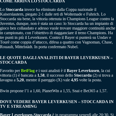
COME ARRIVA LO STOCCARDA
Lo
Stoccarda
invece ha eliminato dalla Coppa nazionale il
Kaiserslautern, piegato 2-1 dalle reti di Woltemade e Fuhrich. Lo
Stoccarda sta bene, la vittoria ottenuta in Champions League contro la
Juventus, dunque, non è stata un caso: lo Stoccarda ha un impianto di
gioco ben collaudato e adesso vuole trovare maggiore continuità anche
in campionato, con l’obiettivo di riagganciare il treno Champions. Ha
tre punti in più il Leverkusen. Contro il Bayer si punterà su Undav e
Tourè come coppia d’attacco, difesa a quattro con Vagnoman, Chase,
Rouault, Mittelstädt. In porta confermato Nubel.
LE QUOTE DAGLI ANALISTI DI BAYER LEVERKUSEN –
STOCCARDA
Favorito per
BetFlag
e i suoi analisti è il
Bayer Leverkusen
, la cui
vittoria (1) è bancata a
1,58
, il successo dello
Stoccarda
(2) si trova a
lavagna a
5,20
, mentre il pareggio (X) vale
4,95
volte la posta.
Bwin propone l’1 a 1,60, PlanetWin a 1,55, Snai e Bet365 a 1,57.
DOVE VEDERE BAYER LEVERKUSEN – STOCCARDA IN
TV E STREAMING
Bayer Leverkusen-Stoccarda
è in programma venerdì alle 20:30. Si