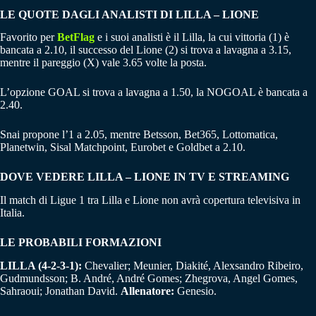
LE QUOTE DAGLI ANALISTI DI LILLA – LIONE
Favorito per
BetFlag
e i suoi analisti è il Lilla, la cui vittoria (1) è
bancata a 2.10, il successo del Lione (2) si trova a lavagna a 3.15,
mentre il pareggio (X) vale 3.65 volte la posta.
L’opzione GOAL si trova a lavagna a 1.50, la NOGOAL è bancata a
2.40.
Snai propone l’1 a 2.05, mentre Betsson, Bet365, Lottomatica,
Planetwin, Sisal Matchpoint, Eurobet e Goldbet a 2.10.
DOVE VEDERE LILLA – LIONE IN TV E STREAMING
Il match di Ligue 1 tra Lilla e Lione non avrà copertura televisiva in
Italia.
LE PROBABILI FORMAZIONI
LILLA (4-2-3-1):
Chevalier; Meunier, Diakité, Alexsandro Ribeiro,
Gudmundsson; B. André, André Gomes; Zhegrova, Angel Gomes,
Sahraoui; Jonathan David.
Allenatore:
Genesio.