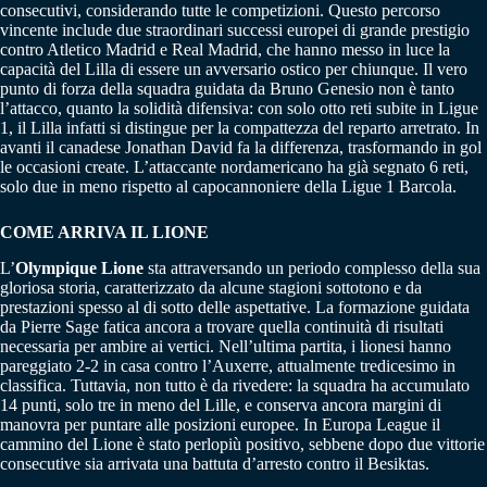
consecutivi, considerando tutte le competizioni. Questo percorso
vincente include due straordinari successi europei di grande prestigio
contro Atletico Madrid e Real Madrid, che hanno messo in luce la
capacità del Lilla di essere un avversario ostico per chiunque. Il vero
punto di forza della squadra guidata da Bruno Genesio non è tanto
l’attacco, quanto la solidità difensiva: con solo otto reti subite in Ligue
1, il Lilla infatti si distingue per la compattezza del reparto arretrato. In
avanti il canadese Jonathan David fa la differenza, trasformando in gol
le occasioni create. L’attaccante nordamericano ha già segnato 6 reti,
solo due in meno rispetto al capocannoniere della Ligue 1 Barcola.
COME ARRIVA IL LIONE
L’
Olympique Lione
sta attraversando un periodo complesso della sua
gloriosa storia, caratterizzato da alcune stagioni sottotono e da
prestazioni spesso al di sotto delle aspettative. La formazione guidata
da Pierre Sage fatica ancora a trovare quella continuità di risultati
necessaria per ambire ai vertici. Nell’ultima partita, i lionesi hanno
pareggiato 2-2 in casa contro l’Auxerre, attualmente tredicesimo in
classifica. Tuttavia, non tutto è da rivedere: la squadra ha accumulato
14 punti, solo tre in meno del Lille, e conserva ancora margini di
manovra per puntare alle posizioni europee. In Europa League il
cammino del Lione è stato perlopiù positivo, sebbene dopo due vittorie
consecutive sia arrivata una battuta d’arresto contro il Besiktas.