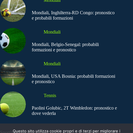
Mondiali
Mondiali, Inghilterra-RD Congo: pronostico
e probabili formazioni
Mondiali
Mondiali, Belgio-Senegal: probabili
formazioni e pronostico
Mondiali
Mondiali, USA Bosnia: probabili formazioni
e pronostico
Tennis
Paolini Golubic, 2T Wimbledon: pronostico e
dove vederla
Questo sito utilizza cookie propri e di terzi per migliorare i
SportNews.BetFlag -
Copyright © 2025