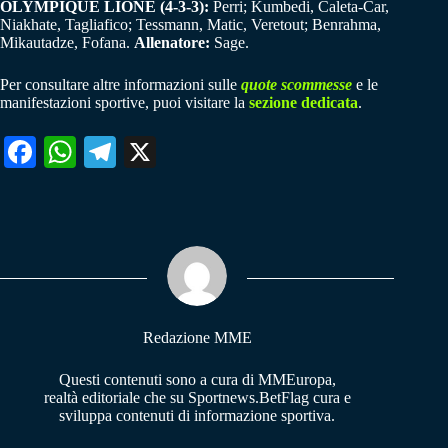
OLYMPIQUE LIONE (4-3-3):
Perri; Kumbedi, Caleta-Car,
Niakhate, Tagliafico; Tessmann, Matic, Veretout; Benrahma,
Mikautadze, Fofana.
Allenatore:
Sage.
Per consultare altre informazioni sulle
quote scommesse
e le
manifestazioni sportive, puoi visitare la
sezione dedicata
.
Fa
W
Te
X
ce
ha
le
bo
ts
gr
ok
A
a
pp
m
Redazione MME
Questi contenuti sono a cura di MMEuropa,
realtà editoriale che su Sportnews.BetFlag cura e
sviluppa contenuti di informazione sportiva.