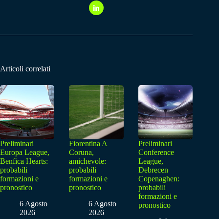
Articoli correlati
Preliminari
Fiorentina A
Preliminari
Europa League,
Coruna,
Conference
Benfica Hearts:
amichevole:
League,
probabili
probabili
Debrecen
formazioni e
formazioni e
Copenaghen:
pronostico
pronostico
probabili
formazioni e
6 Agosto
6 Agosto
pronostico
2026
2026