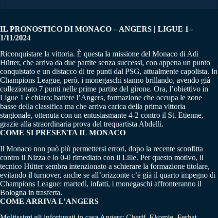
IL PRONOSTICO DI MONACO – ANGERS | LIGUE 1–
1/11/202
4
Riconquistare la vittoria. È questa la missione del Monaco di Adi
Hütter, che arriva da due partite senza successi, con appena un punto
conquistato e un distacco di tre punti dal PSG, attualmente capolista. In
Champions League, però, i monegaschi stanno brillando, avendo già
collezionato 7 punti nelle prime partite del girone. Ora, l’obiettivo in
Ligue 1 è chiaro: battere l’Angers, formazione che occupa le zone
basse della classifica ma che arriva carica della prima vittoria
stagionale, ottenuta con un entusiasmante 4-2 contro il St. Etienne,
grazie alla straordinaria prova del trequartista Abdelli.
COME SI PRESENTA IL MONACO
Il Monaco non può più permettersi errori, dopo la recente sconfitta
contro il Nizza e lo 0-0 rimediato con il Lille. Per questo motivo, il
tecnico Hütter sembra intenzionato a schierare la formazione titolare,
evitando il turnover, anche se all’orizzonte c’è già il quarto impegno di
Champions League: martedì, infatti, i monegaschi affronteranno il
Bologna in trasferta.
COME ARRIVA L’ANGERS
Moltissimi gli infortunati in casa Angers: Cherif, Ekomie, Ferhat,