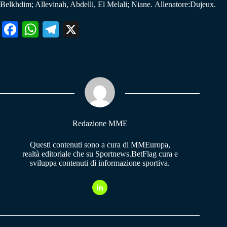
Belkhdim; Allevinah, Abdelli, El Melali; Niane. Allenatore:Dujeux.
Fa
W
Te
X
ce
ha
le
bo
ts
gr
ok
A
a
pp
m
Redazione MME
Questi contenuti sono a cura di MMEuropa,
realtà editoriale che su Sportnews.BetFlag cura e
sviluppa contenuti di informazione sportiva.