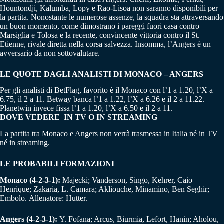
Hountondji, Kalumba, Lopy e Rao-Lisoa non saranno disponibili per
la partita. Nonostante le numerose assenze, la squadra sta attraversando
un buon momento, come dimostrano i pareggi fuori casa contro
Marsiglia e Tolosa e la recente, convincente vittoria contro il St.
Etienne, rivale diretta nella corsa salvezza. Insomma, l’Angers è un
avversario da non sottovalutare.
LE QUOTE DAGLI ANALISTI DI MONACO – ANGERS
Per gli analisti di BetFlag, favorito è il Monaco con l’1 a 1.20, l’X a
6.75, il 2 a 11. Betway banca l’1 a 1.22, l’X a 6.26 e il 2 a 11.22.
Planetwin invece fissa l’1 a 1.20, l’X a 6.50 e il 2 a 11.
DOVE VEDERE IN TV O IN STREAMING
La partita tra Monaco e Angers non verrà trasmessa in Italia né in TV
né in streaming.
LE PROBABILI FORMAZIONI
Monaco (4-2-3-1):
Majecki; Vanderson, Singo, Kehrer, Caio
Henrique; Zakaria, L. Camara; Akliouche, Minamino, Ben Seghir;
Embolo. Allenatore: Hutter.
Angers (4-2-3-1):
Y. Fofana; Arcus, Biurmia, Lefort, Hanin; Aholou,