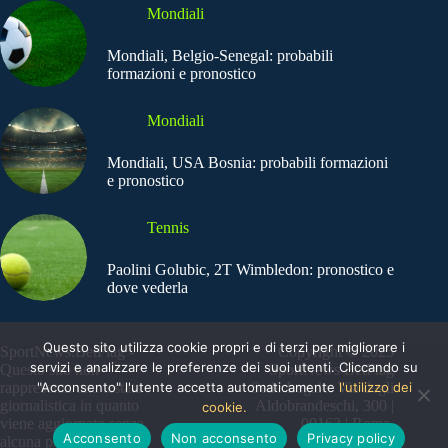
Mondiali
Mondiali, Belgio-Senegal: probabili
formazioni e pronostico
Mondiali
Mondiali, USA Bosnia: probabili formazioni
e pronostico
Tennis
Paolini Golubic, 2T Wimbledon: pronostico e
dove vederla
Questo sito utilizza cookie propri e di terzi per migliorare i
SportNews.BetFlag -
Copyright © 2025
servizi e analizzare le preferenze dei suoi utenti. Cliccando su
Questo sito non
SportNews BetFlag
"Acconsento" l'utente accetta automaticamente
l'utilizzo dei
rappresenta una testata
Sede Legale: Via degli
giornalistica in quanto
Aldobrandeschi, 300 |
cookie.
viene aggiornato senza
00163 | Roma
Acconsento
Non acconsento
Privacy policy
alcuna periodicità