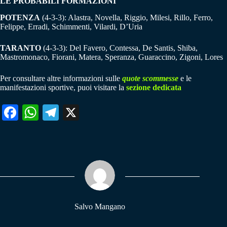
LE PROBABILI FORMAZIONI
POTENZA
(4-3-3): Alastra, Novella, Riggio, Milesi, Rillo, Ferro,
Felippe, Erradi, Schimmenti, Vilardi, D’Uria
TARANTO
(4-3-3): Del Favero, Contessa, De Santis, Shiba,
Mastromonaco, Fiorani, Matera, Speranza, Guaraccino, Zigoni, Lores
Per consultare altre informazioni sulle
quote scommesse
e le
manifestazioni sportive, puoi visitare la
sezione dedicata
Fa
W
Te
X
ce
ha
le
bo
ts
gr
ok
A
a
pp
m
Salvo Mangano