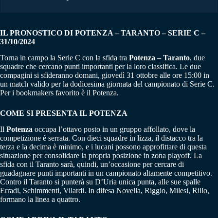
IL PRONOSTICO DI POTENZA – TARANTO – SERIE C –
31/10/2024
Torna in campo la Serie C con la sfida tra
Potenza – Taranto
, due
squadre che cercano punti importanti per la loro classifica. Le due
compagini si sfideranno domani, giovedì 31 ottobre alle ore 15:00 in
un match valido per la dodicesima giornata del campionato di Serie C.
Per i bookmakers favorito è il Potenza.
COME SI PRESENTA IL
POTENZA
Il
Potenza
occupa l’ottavo posto in un gruppo affollato, dove la
competizione è serrata. Con dieci squadre in lizza, il distacco tra la
terza e la decima è minimo, e i lucani possono approfittare di questa
situazione per consolidare la propria posizione in zona playoff. La
sfida con il Taranto sarà, quindi, un’occasione per cercare di
guadagnare punti importanti in un campionato altamente competitivo.
Contro il Taranto si punterà su D’Uria unica punta, alle sue spalle
Erradi, Schimmenti, Vilardi. In difesa Novella, Riggio, Milesi, Rillo,
formano la linea a quattro.