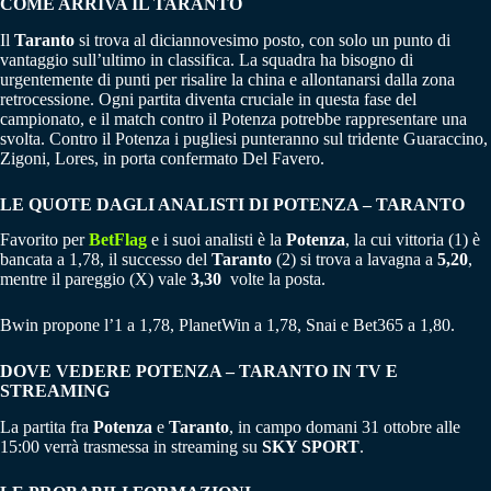
COME ARRIVA IL TARANTO
Il
Taranto
si trova al diciannovesimo posto, con solo un punto di
vantaggio sull’ultimo in classifica. La squadra ha bisogno di
urgentemente di punti per risalire la china e allontanarsi dalla zona
retrocessione. Ogni partita diventa cruciale in questa fase del
campionato, e il match contro il Potenza potrebbe rappresentare una
svolta. Contro il Potenza i pugliesi punteranno sul tridente Guaraccino,
Zigoni, Lores, in porta confermato Del Favero.
LE QUOTE DAGLI ANALISTI DI
POTENZA – TARANTO
Favorito per
BetFlag
e i suoi analisti è la
Potenza
, la cui vittoria (1) è
bancata a 1,78, il successo del
Taranto
(2) si trova a lavagna a
5,20
,
mentre il pareggio (X) vale
3,30
volte la posta.
Bwin propone l’1 a 1,78, PlanetWin a 1,78, Snai e Bet365 a 1,80.
DOVE VEDERE POTENZA – TARANTO IN TV E
STREAMING
La partita fra
Potenza
e
Taranto
, in campo domani 31 ottobre alle
15:00 verrà trasmessa in streaming su
SKY SPORT
.