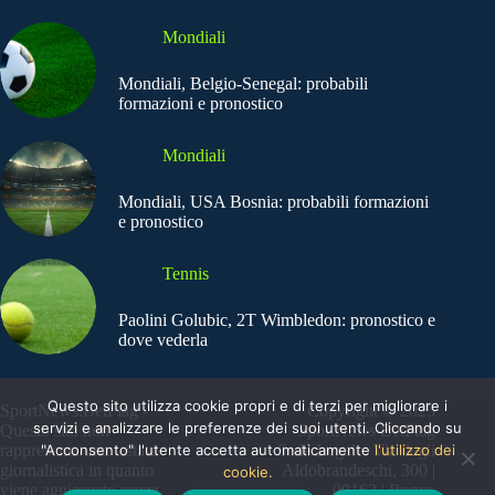
Mondiali
Mondiali, Belgio-Senegal: probabili
formazioni e pronostico
Mondiali
Mondiali, USA Bosnia: probabili formazioni
e pronostico
Tennis
Paolini Golubic, 2T Wimbledon: pronostico e
dove vederla
Questo sito utilizza cookie propri e di terzi per migliorare i
SportNews.BetFlag -
Copyright © 2025
servizi e analizzare le preferenze dei suoi utenti. Cliccando su
Questo sito non
SportNews BetFlag
"Acconsento" l'utente accetta automaticamente
l'utilizzo dei
rappresenta una testata
Sede Legale: Via degli
giornalistica in quanto
Aldobrandeschi, 300 |
cookie.
viene aggiornato senza
00163 | Roma