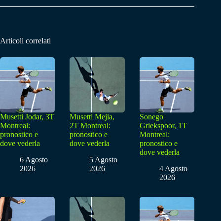
Articoli correlati
Musetti Jodar, 3T
Musetti Mejia,
Sonego
Montreal:
2T Montreal:
Griekspoor, 1T
pronostico e
pronostico e
Montreal:
dove vederla
dove vederla
pronostico e
dove vederla
6 Agosto
5 Agosto
2026
2026
4 Agosto
2026