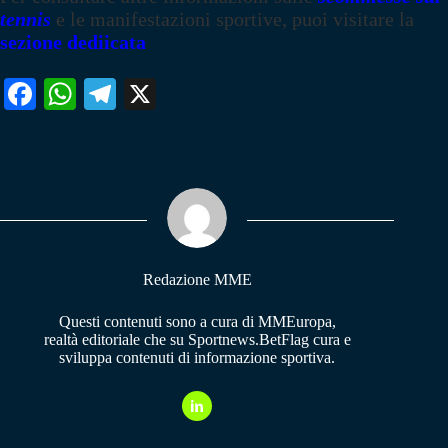
tennis
e le manifestazioni sportive, puoi visitare la
sezione dediicata
Fa
W
Te
X
ce
ha
le
bo
ts
gr
ok
A
a
pp
m
Redazione MME
Questi contenuti sono a cura di MMEuropa,
realtà editoriale che su Sportnews.BetFlag cura e
sviluppa contenuti di informazione sportiva.