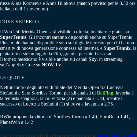
russe Alina Korneeva e Anna Blinkova (match previsto per le 3.30 ora
italiana dell’1 novembre).
DOVE VEDERLO
Il Wta 250 Mérida Open sarà visibile n diretta, in chiaro e gratis, su
SuperTennis
. Gli incontri saranno disponibili anche su SuperTennis
Plus, multichannel disponibile solo sul digitale terrestre per chi ha una
smart tv di nuova generazione connessa ad internet, e
SuperTennix
, la
piattaforma streaming della Fitp, gratuita per tutti i tesserati.
Il torneo messicano è visibile anche sui canali
Sky
, in streaming
sull’app Sky Go e su
NOW Tv
.
LE QUOTE
Nell’incontro degli ottavi di finale del Merida Open fra Lucrezia
Stefanini e Sara Sorribes Tormo, per gli analisti di
BetFlag
, favorita è
la tennista spagnola, la cui vittoria (2) è bancata a 1.44, mentre il
successo di Lucrezia Stefanini (1) si trova a lavagna a 2.75.
BWin propone la vittoria di Sorribes Tormo a 1.40, EuroBet a 1.41,
PlanetWin a 1.42
Per consultare altre informazioni sulle
scommesse sul