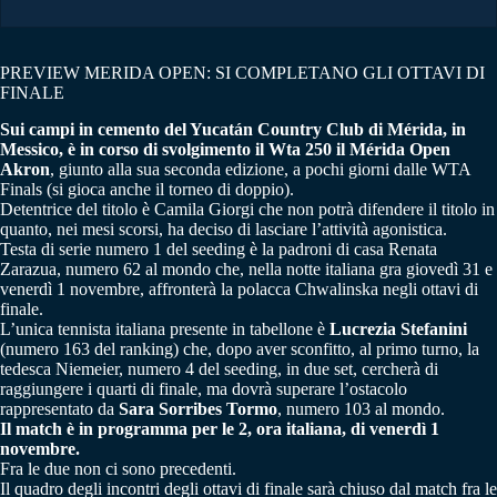
PREVIEW MERIDA OPEN: SI COMPLETANO GLI OTTAVI DI
FINALE
Sui campi in cemento del Yucatán Country Club di Mérida, in
Messico, è in corso di svolgimento il Wta 250 il Mérida Open
Akron
, giunto alla sua seconda edizione, a pochi giorni dalle WTA
Finals (si gioca anche il torneo di doppio).
Detentrice del titolo è Camila Giorgi che non potrà difendere il titolo in
quanto, nei mesi scorsi, ha deciso di lasciare l’attività agonistica.
Testa di serie numero 1 del seeding è la padroni di casa Renata
Zarazua, numero 62 al mondo che, nella notte italiana gra giovedì 31 e
venerdì 1 novembre, affronterà la polacca Chwalinska negli ottavi di
finale.
L’unica tennista italiana presente in tabellone è
Lucrezia Stefanini
(numero 163 del ranking) che, dopo aver sconfitto, al primo turno, la
tedesca Niemeier, numero 4 del seeding, in due set, cercherà di
raggiungere i quarti di finale, ma dovrà superare l’ostacolo
rappresentato da
Sara Sorribes Tormo
, numero 103 al mondo.
Il match è in programma per le 2, ora italiana, di venerdì 1
novembre.
Fra le due non ci sono precedenti.
Il quadro degli incontri degli ottavi di finale sarà chiuso dal match fra le