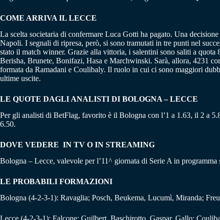
COME ARRIVA IL LECCE
La scelta societaria di confermare Luca Gotti ha pagato. Una decisione f
Napoli. I segnali di ripresa, però, si sono tramutati in tre punti nel 
stato il match winner. Grazie alla vittoria, i salentini sono saliti a qu
Berisha, Brunete, Bonifazi, Hasa e Marchwinski. Sarà, allora, 4231 con
formata da Ramadani e Coulibaly. Il ruolo in cui ci sono maggiori dubbi 
ultime uscite.
LE QUOTE DAGLI ANALISTI DI BOLOGNA – LECCE
Per gli analisti di BetFlag, favorito è il Bologna con l’1 a 1.63, il 2 a 
6.50.
DOVE VEDERE IN TV O IN STREAMING
Bologna – Lecce, valevole per l’11^ giornata di Serie A in programma
LE PROBABILI FORMAZIONI
Bologna (4-2-3-1): Ravaglia; Posch, Beukema, Lucumì, Miranda; Freule
Lecce (4-2-3-1): Falcone; Guilbert, Baschirotto, Gaspar, Gallo; Couli