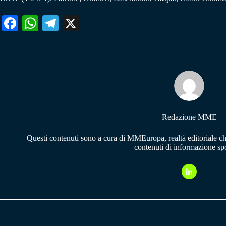
Fa
W
Te
X
ce
ha
le
bo
ts
gr
ok
A
a
pp
m
Redazione MME
Questi contenuti sono a cura di MMEuropa, realtà editoriale c
contenuti di informazione spo