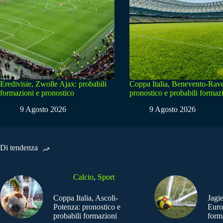
Eredivisie, Zwolle Ajax: probabili
Coppa Italia, Benevento-Rav
formazioni e pronostico
pronostico e probabili formaz
9 Agosto 2026
9 Agosto 2026
Di tendenza
Calcio
,
Sport
Coppa Italia, Ascoli-
Jagi
Potenza: pronostico e
Euro
probabili formazioni
form