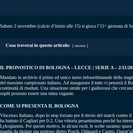
Sabato 2 novembre (calcio d’inizio alle 15) si gioca l’11^ giornata di S
Cosa troverai in questo articolo:
mostra
IL PRONOSTICO DI BOLOGNA – LECCE | SERIE A – 2/11/20
Mandato in archivio il primo ed unico turno infrasettimanale della sta
del massimo campionato italiano. Ad inaugurare il tutto ci penserà il Bolo
continuità di risultati. Una situazione simile per i giallorossi che cerca
ospiti possono essere una mina vagante.
COME SI PRESENTA IL BOLOGNA
Vincenzo Italiano, dopo lo stop forzato per il rinvio del match contro il
ha battuto il Cagliari per 0-2. Una vittoria pesantissima perché ha inte
Lykogiannis. Per questo motivo, in alcuni ruoli, le scelte saranno quas
maglia da titolare ma portono dietro Posch, Odgaard e Castro. Quest’ult