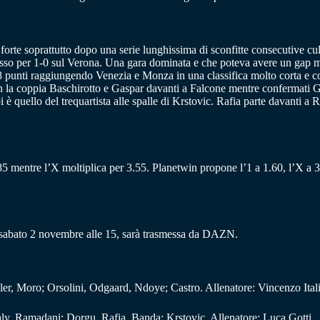
orte soprattutto dopo una serie lunghissima di sconfitte consecutive cul
successo per 1-0 sul Verona. Una gara dominata e che poteva avere un ga
ota 8 punti raggiungendo Venezia e Monza in una classifica molto corta e c
 la coppia Baschirotto e Gaspar davanti a Falcone mentre confermati Gu
è quello del trequartista alle spalle di Krstovic. Rafia parte davanti a 
5.85 mentre l’X moltiplica per 3.55. Planetwin propone l’1 a 1.60, l’X a 3.
 sabato 2 novembre alle 15, sarà trasmessa da DAZN.
r, Moro; Orsolini, Odgaard, Ndoye; Castro. Allenatore: Vincenzo Ital
baly, Ramadani; Dorgu, Rafia, Banda; Krstovic. Allenatore: Luca Gotti