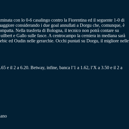
minata con lo 0-6 casalingo contro la Fiorentina ed il seguente 1-0 di
p maggiore considerando i due goal annullati a Dorgu che, comunque, è
ompatta. Nella trasferta di Bologna, il tecnico non potrà contare su
ilbert e Gallo sulle fasce. A centrocampo la cerniera in mediana sarà
Rebic ed Oudin nelle gerarchie. Occhi puntati su Dorgu, il migliore nelle
65 e il 2 a 6.20. Betway, infine, banca l’1 a 1.62, l’X a 3.50 e il 2 a
iano