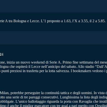
erie A tra Bologna e Lecce. L’1 proposto a 1.63, l’X a 3.55, il 2 a 5.85.
2
4
gione, inizia un nuovo weekend di Serie A. Primo fine settimana del me
gna che ospiterà il Lecce nell’anticipo del sabato. Allo stadio “Dall’Ara”
no punti preziosi in trasferta per la lotta salvezza. I bookmakers vedono i
 Milan, potrebbe perseguire la continuità tattica e degli uomini. In vist
rrotto una serie di tre pareggi consecutivi. Lunghissima la lista degli i
i obbligate. L’unico ballottaggio riguarda la porta con Ravaglia che ins
imo è anche il miglior marcatore con tre goal a pari merito con Orsolini