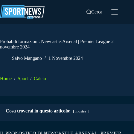
Salta
al
Cerca
contenuto
Probabili formazioni: Newcastle-Arsenal | Premier League 2
novembre 2024
Salvo Mangano
1 Novembre 2024
Home
/
Sport
/
Calcio
Cosa troverai in questo articolo:
mostra
IL PRONOSTICO DI NEWCASTLE-ARSENAL | PREMIER