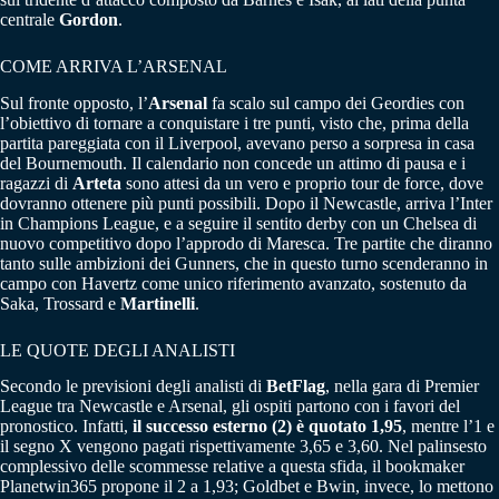
centrale
Gordon
.
COME ARRIVA L’ARSENAL
Sul fronte opposto, l’
Arsenal
fa scalo sul campo dei Geordies con
l’obiettivo di tornare a conquistare i tre punti, visto che, prima della
partita pareggiata con il Liverpool, avevano perso a sorpresa in casa
del Bournemouth. Il calendario non concede un attimo di pausa e i
ragazzi di
Arteta
sono attesi da un vero e proprio tour de force, dove
dovranno ottenere più punti possibili. Dopo il Newcastle, arriva l’Inter
in Champions League, e a seguire il sentito derby con un Chelsea di
nuovo competitivo dopo l’approdo di Maresca. Tre partite che diranno
tanto sulle ambizioni dei Gunners, che in questo turno scenderanno in
campo con Havertz come unico riferimento avanzato, sostenuto da
Saka, Trossard e
Martinelli
.
LE QUOTE DEGLI ANALISTI
Secondo le previsioni degli analisti di
BetFlag
, nella gara di Premier
League tra Newcastle e Arsenal, gli ospiti partono con i favori del
pronostico. Infatti,
il successo esterno (2) è quotato 1,95
, mentre l’1 e
il segno X vengono pagati rispettivamente 3,65 e 3,60. Nel palinsesto
complessivo delle scommesse relative a questa sfida, il bookmaker
Planetwin365 propone il 2 a 1,93; Goldbet e Bwin, invece, lo mettono