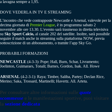
a lavagna sempre a 1,95.
DOVE VEDERLA IN TV E STREAMING
L’incontro che vede contrapposte Newcastle e Arsenal, valevole per la
decima giornata di
Premier League
, è in programma sabato 2
novembre alle ore 13.30. L’evento sarà trasmesso in diretta televisiva
su
Sky Sport Calcio,
al canale 202 del satellite. Inoltre, sarà possibile
seguire il match anche in streaming sulla piattaforma NOW, previa
sottoscrizione di un abbonamento, o tramite l’app Sky Go.
PROBABILI FORMAZIONI
NEWCASTLE
(4-3-3): Pope; Hall, Burn, Schar, Livramento;
Joelinton, Guimaraes, Tonali; Barnes, Gordon, Isak. All. Howe
ARSENAL
(4-2-3-1): Raya; Timber, Saliba, Partey; Declan Rice,
Merino; Saka, Trossard, Martinelli; Havertz. All. Arteta.
Per consultare altre informazioni sulle
quote
scommesse
e le manifestazioni sportive, puoi visitare
la
sezione dedicata