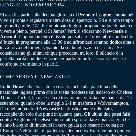
LEAGUE 2 NOVEMBRE 2024
Si alza il sipario sulla decima giornata di
Premier League
, entrata nel
vivo e pronta a regalare un’altra dose di spettacolo. Ed è subito tempo
di grandi partite. Già, il campionato inglese propone un lunch match da
vivere a pieno, perché al St James’ Park si sfideranno
Newcastle
e
Arsenal
. L’appuntamento è fissato per sabato 2 novembre con fischio
d’inizio in programma alle 13:30 e ad affrontarsi saranno dodicesima e
terza forza del torneo, separate da sei lunghezze in classifica. Se
consideriamo gli ultimi cinque precedenti tra loro, il bilancio è in
perfetta parità con due vittorie per parte. In un’occasione, invece, il
confronto è terminato in parità.
COME ARRIVA IL NEWCASTLE
Eddie
Howe
, che era stato accostato anche alla panchina della
nazionale inglese prima che la scelta ricadesse sul tedesco ex Chelsea
Thomas Tuchel, ha necessità di trovare una vittoria che manca dal 15
settembre, quando ebbe la meglio 2-1 in trasferta a Wolverhampton.
Da quel momento il
Newcastle
ha drasticamente rallentato,
raccogliendo solo due punti in quattro gare. Gli ultimi due passi falsi
contro Brighton e Chelsea hanno fatto sprofondare i bianconeri, che
hanno bisogno di rimettersi in carreggiata per restare in corsa per
l’Europa. Nell’undici di partenza, il tecnico ex Bournemouth punterà
sul tridente d’attacco composto da Barnes e Isak, ai lati della punta