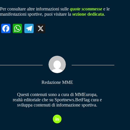
Per consultare altre informazioni sulle
quote scommesse
e le
manifestazioni sportive, puoi visitare la
sezione dedicata
.
Fa
W
Te
X
ce
ha
le
bo
ts
gr
ok
A
a
pp
m
Redazione MME
Questi contenuti sono a cura di MMEuropa,
realtà editoriale che su Sportnews.BetFlag cura e
sviluppa contenuti di informazione sportiva.