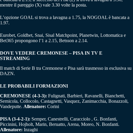
mentre il pareggio (X) vale 3.30 volte la posta.
L’opzione GOAL si trova a lavagna a 1.75, la NOGOAL è bancata a
1.97.
Eurobet, Goldbet, Snai, Sisal Matchpoint, Planetwin, Lottomatica e
Bet365 propongono l’1 a 2.15, Betsson a 2.14.
DOVE VEDERE CREMONESE – PISA IN TV E
STREAMING
Il match di Serie B tra Cremonese e Pisa sarà trasmesso in esclusiva su
DAZN.
LE PROBABILI FORMAZIONI
CREMONESE (4-3-3):
Fulignati, Barbieri, Ravanelli, Bianchetti,
Sernicola, Collocolo, Castagnetti, Vasquez, Zanimacchia, Bonazzoli,
Vandeputte.
Allenatore:
Corini
PISA (3-4-2-1):
Semper, Canestrelli, Caracciolo , G. Bonfanti,
Piccinini, Hojholt, Marin, Beruatto, Arena, Moreo, N. Bonfanti.
Allenatore:
Inzaghi