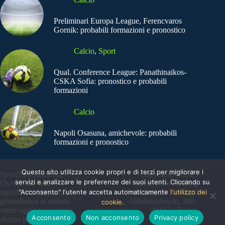
Preliminari Europa League, Ferencvaros
Gornik: probabili formazioni e pronostico
Calcio
,
Sport
Qual. Conference League: Panathinaikos-
CSKA Sofia: pronostico e probabili
formazioni
Calcio
Napoli Osasuna, amichevole: probabili
formazioni e pronostico
Questo sito utilizza cookie propri e di terzi per migliorare i
SportNews.BetFlag -
Copyright © 2025
servizi e analizzare le preferenze dei suoi utenti. Cliccando su
Questo sito non
SportNews BetFlag
"Acconsento" l'utente accetta automaticamente
l'utilizzo dei
rappresenta una testata
Sede Legale: Via degli
giornalistica in quanto
Aldobrandeschi, 300 |
cookie.
viene aggiornato senza
00163 | Roma
Acconsento
Non acconsento
Privacy policy
alcuna periodicità