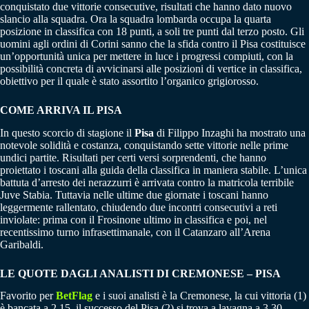
conquistato due vittorie consecutive, risultati che hanno dato nuovo
slancio alla squadra. Ora la squadra lombarda occupa la quarta
posizione in classifica con 18 punti, a soli tre punti dal terzo posto. Gli
uomini agli ordini di Corini sanno che la sfida contro il Pisa costituisce
un’opportunità unica per mettere in luce i progressi compiuti, con la
possibilità concreta di avvicinarsi alle posizioni di vertice in classifica,
obiettivo per il quale è stato assortito l’organico grigiorosso.
COME ARRIVA IL PISA
In questo scorcio di stagione il
Pisa
di Filippo Inzaghi ha mostrato una
notevole solidità e costanza, conquistando sette vittorie nelle prime
undici partite. Risultati per certi versi sorprendenti, che hanno
proiettato i toscani alla guida della classifica in maniera stabile. L’unica
battuta d’arresto dei nerazzurri è arrivata contro la matricola terribile
Juve Stabia. Tuttavia nelle ultime due giornate i toscani hanno
leggermente rallentato, chiudendo due incontri consecutivi a reti
inviolate: prima con il Frosinone ultimo in classifica e poi, nel
recentissimo turno infrasettimanale, con il Catanzaro all’Arena
Garibaldi.
LE QUOTE DAGLI ANALISTI DI CREMONESE – PISA
Favorito per
BetFlag
e i suoi analisti è la Cremonese, la cui vittoria (1)
è bancata a 2.15, il successo del Pisa (2) si trova a lavagna a 3.30,