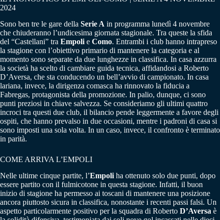
2024
Sono ben tre le gare della
Serie A
in programma lunedì 4 novembre
che chiuderanno l’undicesima giornata stagionale. Tra queste la sfida
del “Castellani” tra
Empoli
e
Como
. Entrambi i club hanno intrapreso
la stagione con l’obiettivo primario di mantenere la categoria e al
momento sono separate da due lunghezze in classifica. In casa azzurra
la società ha scelto di cambiare guida tecnica, affidandosi a Roberto
D’Aversa, che sta conducendo un bell’avvio di campionato. In casa
lariana, invece, la dirigenza comasca ha rinnovato la fiducia a
Fabregas, protagonista della promozione. In palio, dunque, ci sono
punti preziosi in chiave salvezza. Se consideriamo gli ultimi quattro
incroci tra questi due club, il bilancio pende leggermente a favore degli
ospiti, che hanno prevalso in due occasioni, mentre i padroni di casa si
sono imposti una sola volta. In un caso, invece, il confronto è terminato
in parità.
COME ARRIVA L’EMPOLI
Nelle ultime cinque partite, l’
Empoli
ha ottenuto solo due punti, dopo
essere partito con il fulmicotone in questa stagione. Infatti, il buon
inizio di stagione ha permesso ai toscani di mantenere una posizione
ancora piuttosto sicura in classifica, nonostante i recenti passi falsi. Un
aspetto particolarmente positivo per la squadra di Roberto
D’Aversa
è
la solidità difensiva, testimoniata dai soli nove gol incassati nelle dieci