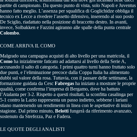
partite di campionato. Da questo punto di vista, solo Napoli e Juventus
hanno fatto meglio. L’assenza per squalifica di Goglichidze obbliga il
tecnico ex Lecce a rivedere l’assetto difensivo, inserendo al suo posto
De Sciglio, riadattato nella posizione di braccetto destro. In avanti,
invece, Solbakken e Fazzini agiranno alle spalle della punta centrale
Colombo
.
COME ARRIVA IL COMO
Malgrado una campagna acquisti di alto livello per una matricola, il
Como
ha inizialmente faticato ad adattarsi al livello della Serie A,
accusando il salto di categoria. I primi quattro turni hanno fruttato solo
due punti, e l’eliminazione precoce dalla Coppa Italia ha alimentato
dubbi sul valore della rosa. Tuttavia, con il passare delle settimane, la
formazione guidata da Cesc
Fabregas
ha iniziato a mostrare le proprie
qualità, come conferma l’impresa di Bergamo, dove ha battuto
l’Atalanta per 3-2. Rispetto a questi risultati, la sconfitta casalinga per
5-1 contro la Lazio rappresenta un passo indietro, sebbene i lariani
stiano mantenendo un rendimento in linea con le aspettative di inizio
stagione. Dal primo minuto,
Belotti
fungerà da riferimento avanzato,
sostenuto da Strefezza, Paz e Fadera.
LE QUOTE DEGLI ANALISTI