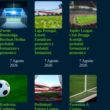
Zweite
Liga Portugal,
Jupiler League,
Bundesliga,
Estoril-
Club Brugge
Bochum Hertha:
Famalicao:
Kortrijk:
probabili
pronostico e
probabili
formazioni e
probabili
formazioni e
pronostico
formazioni
pronostico
7 Agosto
7 Agosto
7 Agosto
2026
2026
2026
Eredivisie,
Preliminari
Fiorentina A
Cambuur-
Europa League,
Coruna,