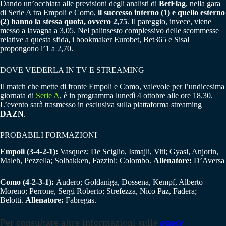
Dando un’occhiata alle previsioni degli analisti di
BetFlag
, nella gara
di Serie A tra Empoli e Como,
il successo interno (1) e quello esterno
(2) hanno la stessa quota, ovvero 2,75
. Il pareggio, invece, viene
messo a lavagna a 3,05. Nel palinsesto complessivo delle scommesse
relative a questa sfida, i bookmaker Eurobet, Bet365 e Sisal
propongono l’1 a 2,70.
DOVE VEDERLA IN TV E STREAMING
Il match che mette di fronte Empoli e Como, valevole per l’undicesima
giornata di
Serie A
, è in programma lunedì 4 ottobre alle ore 18.30.
L’evento sarà trasmesso in esclusiva sulla piattaforma streaming
DAZN
.
PROBABILI FORMAZIONI
Empoli (3-4-2-1):
Vasquez; De Sciglio, Ismajli, Viti; Gyasi, Anjorin,
Maleh, Pezzella; Solbakken, Fazzini; Colombo.
Allenatore:
D’Aversa
Como (4-2-3-1):
Audero; Goldaniga, Dossena, Kempf, Alberto
Moreno; Perrone, Sergi Roberto; Strefezza, Nico Paz, Fadera;
Belotti.
Allenatore:
Fabregas.
Per consultare altre informazioni sulle
quote