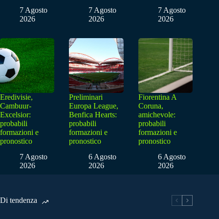
7 Agosto
7 Agosto
7 Agosto
2026
2026
2026
Eredivisie,
Preliminari
Fiorentina A
Cambuur-
Europa League,
Coruna,
Excelsior:
Benfica Hearts:
amichevole:
probabili
probabili
probabili
formazioni e
formazioni e
formazioni e
pronostico
pronostico
pronostico
7 Agosto
6 Agosto
6 Agosto
2026
2026
2026
Di tendenza