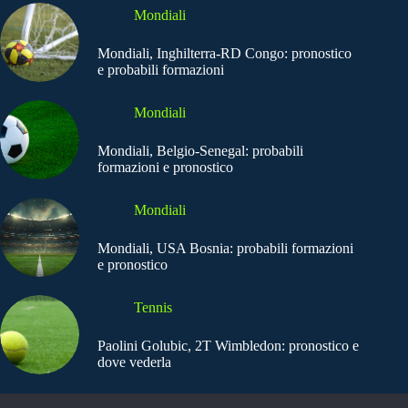
Mondiali
Mondiali, Inghilterra-RD Congo: pronostico
e probabili formazioni
Mondiali
Mondiali, Belgio-Senegal: probabili
formazioni e pronostico
Mondiali
Mondiali, USA Bosnia: probabili formazioni
e pronostico
Tennis
Paolini Golubic, 2T Wimbledon: pronostico e
dove vederla