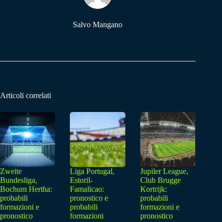
Salvo Mangano
Articoli correlati
Zweite
Liga Portugal,
Jupiler League,
Bundesliga,
Estoril-
Club Brugge
Bochum Hertha:
Famalicao:
Kortrijk:
probabili
pronostico e
probabili
formazioni e
probabili
formazioni e
pronostico
formazioni
pronostico