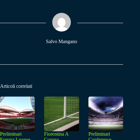
bo
ts
gr
ok
A
a
pp
m
Salvo Mangano
Articoli correlati
Preliminari
Fiorentina A
Preliminari
Europa League,
Coruna,
Conference