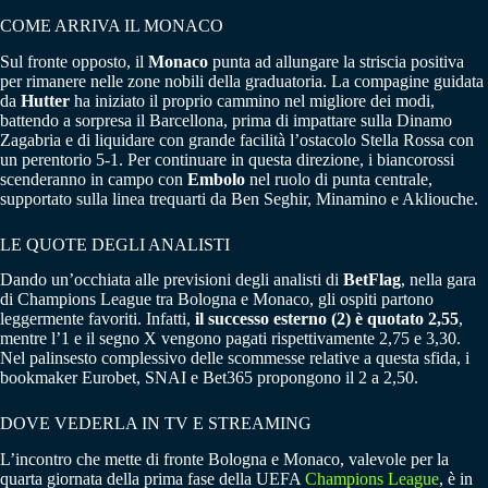
COME ARRIVA IL MONACO
Sul fronte opposto, il
Monaco
punta ad allungare la striscia positiva
per rimanere nelle zone nobili della graduatoria. La compagine guidata
da
Hutter
ha iniziato il proprio cammino nel migliore dei modi,
battendo a sorpresa il Barcellona, prima di impattare sulla Dinamo
Zagabria e di liquidare con grande facilità l’ostacolo Stella Rossa con
un perentorio 5-1. Per continuare in questa direzione, i biancorossi
scenderanno in campo con
Embolo
nel ruolo di punta centrale,
supportato sulla linea trequarti da Ben Seghir, Minamino e Akliouche.
LE QUOTE DEGLI ANALISTI
Dando un’occhiata alle previsioni degli analisti di
BetFlag
, nella gara
di Champions League tra Bologna e Monaco, gli ospiti partono
leggermente favoriti. Infatti,
il successo esterno (2) è quotato 2,55
,
mentre l’1 e il segno X vengono pagati rispettivamente 2,75 e 3,30.
Nel palinsesto complessivo delle scommesse relative a questa sfida, i
bookmaker Eurobet, SNAI e Bet365 propongono il 2 a 2,50.
DOVE VEDERLA IN TV E STREAMING
L’incontro che mette di fronte Bologna e Monaco, valevole per la
quarta giornata della prima fase della UEFA
Champions League
, è in