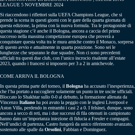
LEAGUE 5 NOVEMBRE 2024
Si riaccendono i riflettori sulla UEFA Champions League, che si
prende la scena in questi giorni con le gare della quarta giornata di
questa edizione, la prima con la nuova formula. Tra le protagoniste di
questa stagione c’è anche il Bologna, ancora a caccia del primo
successo nella massima competizione europea che proverà a
conquistare questa volta tra le mura amiche contro il Monaco, sorpresa
di questo avvio e attualmente in quarta posizione. Sono sei le
lunghezze che separano le due squadre. Non ci sono precedenti
ufficiali tra questi due club, con l’unico incrocio risalente all’estate
2023, quando i francesi si imposero per 3 a 2 in amichevole.
COME ARRIVA IL BOLOGNA
In questa prima parte del torneo, il
Bologna
ha accusato l’inesperienza,
che l’ha portato a raccogliere solamente un punto in tre uscite ufficiali.
Bloccato lo Shakhtar sullo 0-0 al debutto, la formazione allenata da
Vincenzo
Italiano
ha poi avuto la peggio con le inglesi Liverpool e
Aston Villa, perdendo in entrambi i casi 2 a 0. I felsinei, dunque, sono
ancora a secco di reti, ma i due successi di fila ottenuti in campionato
hanno dato un’importanza iniezione di fiducia a Freuler e compagni.
Nell’undici di partenza, Castro fungerà da unico riferimento avanzato,
sostenuto alle spalle da
Orsolini
, Fabbian e Dominguez.