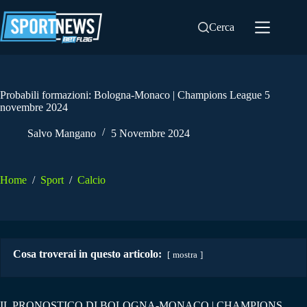
Salta
al
Cerca
contenuto
Probabili formazioni: Bologna-Monaco | Champions League 5
novembre 2024
Salvo Mangano
5 Novembre 2024
Home
/
Sport
/
Calcio
Cosa troverai in questo articolo:
mostra
IL PRONOSTICO DI BOLOGNA-MONACO | CHAMPIONS