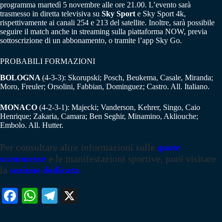
programma martedì 5 novembre alle ore 21.00. L’evento sarà
trasmesso in diretta televisiva su
Sky Sport
e Sky Sport 4k,
rispettivamente ai canali 254 e 213 del satellite. Inoltre, sarà possibile
seguire il match anche in streaming sulla piattaforma NOW, previa
sottoscrizione di un abbonamento, o tramite l’app Sky Go.
PROBABILI FORMAZIONI
BOLOGNA
(4-3-3): Skorupski; Posch, Beukema, Casale, Miranda;
Moro, Freuler; Orsolini, Fabbian, Dominguez; Castro. All. Italiano.
MONACO
(4-2-3-1): Majecki; Vanderson, Kehrer, Singo, Caio
Henrique; Zakaria, Camara; Ben Seghir, Minamino, Akliouche;
Embolo. All. Hutter.
Per consultare altre informazioni sulle
quote
scommesse
e le manifestazioni sportive, puoi visitare
la
sezione dedicata
Fa
W
Te
X
ce
ha
le