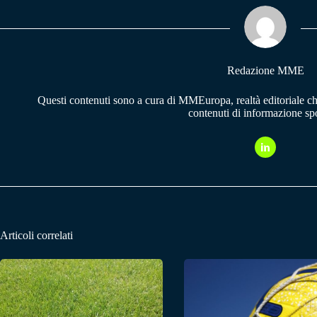
ok
A
a
pp
m
Redazione MME
Questi contenuti sono a cura di MMEuropa, realtà editoriale c
contenuti di informazione spo
Articoli correlati