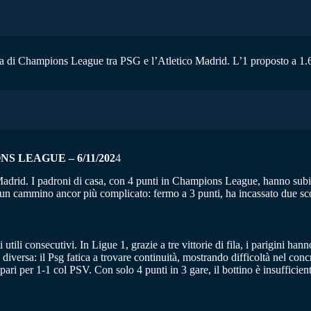
ta di Champions League tra PSG e l’Atletico Madrid. L’1 proposto a 1.67
S LEAGUE – 6/11/202
4
o Madrid. I padroni di casa, con 4 punti in Champions League, hanno subit
 un cammino ancor più complicato: fermo a 3 punti, ha incassato due scon
 utili consecutivi. In Ligue 1, grazie a tre vittorie di fila, i parigini h
versa: il Psg fatica a trovare continuità, mostrando difficoltà nel concre
ari per 1-1 col PSV. Con solo 4 punti in 3 gare, il bottino è insufficiente