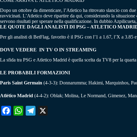
COME ARRIVA L’ATLETICO MADRID
Dopo un ottobre da dimenticare, l’Atletico ha ritrovato slancio con due
ravvicinati. L’Atletico deve ripartire da qui, considerando la situazione
servono risultati per sperare nella qualificazione. In dubbio Azpilicuet
LE QUOTE DAGLI ANALISTI DI PSG – ATLETICO MADRI
Per gli analisti di BetFlag, favorito è il PSG con l’1 a 1.67, l’X a 3.85 e
DOVE VEDERE IN TV O IN STREAMING
La sfida tra PSG e Atletico Madrid è quella scelta da TV8 per la quar
LE PROBABILI FORMAZIONI
Paris Saint Germain
(4-3-3): Donnarumma; Hakimi, Marquinhos, Pacho
Atlético Madrid
(4-4-2): Oblak; Molina, Le Normand, Gimenez, Manda
Fa
W
Te
X
ce
ha
le
bo
ts
gr