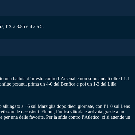
, l’X a 3.85 e il 2 a 5.
o una battuta d’arresto contro l’Arsenal e non sono andati oltre l’1-1
fitte pesanti, prima un 4-0 dal Benfica e poi un 1-3 dal Lilla.
anno allungato a +6 sul Marsiglia dopo dieci giornate, con l’1-0 sul Lens
tizzare le occasioni. Finora, l’unica vittoria è arrivata grazie a un
 per una delle favorite. Per la sfida contro l’Atletico, ci si attende un