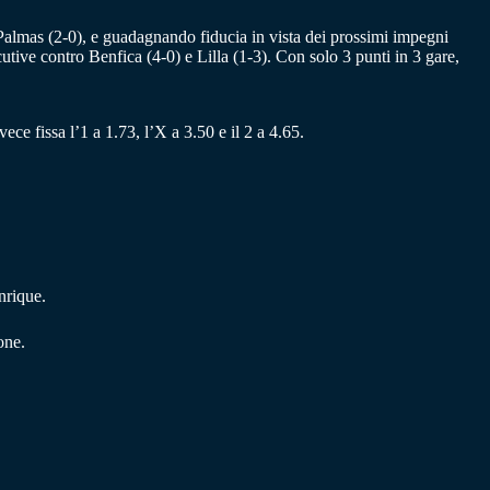
 Palmas (2-0), e guadagnando fiducia in vista dei prossimi impegni
utive contro Benfica (4-0) e Lilla (1-3). Con solo 3 punti in 3 gare,
ece fissa l’1 a 1.73, l’X a 3.50 e il 2 a 4.65.
nrique.
one.