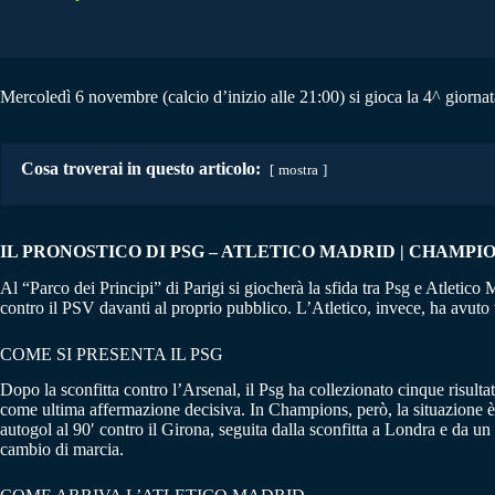
Mercoledì 6 novembre (calcio d’inizio alle 21:00) si gioca la 4^ giorna
Cosa troverai in questo articolo:
mostra
IL PRONOSTICO DI PSG – ATLETICO MADRID | CHAMPION
Al “Parco dei Principi” di Parigi si giocherà la sfida tra Psg e Atletic
contro il PSV davanti al proprio pubblico. L’Atletico, invece, ha avuto
COME SI PRESENTA IL PSG
Dopo la sconfitta contro l’Arsenal, il Psg ha collezionato cinque risultati
come ultima affermazione decisiva. In Champions, però, la situazione è di
autogol al 90′ contro il Girona, seguita dalla sconfitta a Londra e da un p
cambio di marcia.