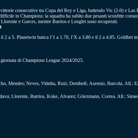
 vittorie consecutive tra Copa del Rey e Liga, battendo Vic (2-0) e Las
 difficile in Champions: la squadra ha subìto due pesanti sconfitte consec
a, Llorente e Garces, mentre Barrios e Lenglet sono recuperati.
D
 il 2 a 5. Planetwin banca l’1 a 1.70, l’X a 3.80 e il 2 a 4.85. Goldbet inv
ta giornata di Champions League 2024/2025.
, Mendes; Neves, Vitinha, Ruiz; Dembelè, Asensio, Barcola. All.: E
va; Llorente, Barrios, Koke, Alvarez; Griezmann, Correa. All.: Sime