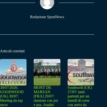
pp
m
Redazione SportNews
Articoli correlati
30/07/2026:
MONT DE
Southwell (UK)
GOODWOOD
MARSAN
27/07: tanti
(UK) 30/07:
[FRA] 29/07:
partenti per un
Meeting da top
riunione con psi
lunedì di corse
races
e psa. Analisi
con arrivi da