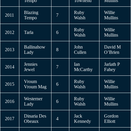
Tempo
Townend
Mullins
Blazing
Ruby
Willie
2011
7
Tempo
Walsh
Mullins
Ruby
Willie
2012
Tarla
6
Walsh
Mullins
Ballinahow
John
David M
2013
8
Lady
Cullen
O’Brien
Jennies
Ian
Jarlath P
2014
7
Jewel
McCarthy
Fahey
Vroum
Ruby
Willie
2015
6
Vroum Mag
Walsh
Mullins
Westerner
Ruby
Willie
2016
6
Lady
Walsh
Mullins
Dinaria Des
Jack
Gordon
2017
4
Obeaux
Kennedy
Elliott