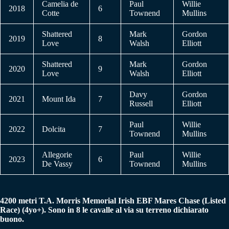
Camelia de
Paul
Willie
2018
6
Cotte
Townend
Mullins
Shattered
Mark
Gordon
2019
8
Love
Walsh
Elliott
Shattered
Mark
Gordon
2020
9
Love
Walsh
Elliott
Davy
Gordon
2021
Mount Ida
7
Russell
Elliott
Paul
Willie
2022
Dolcita
7
Townend
Mullins
Allegorie
Paul
Willie
2023
6
De Vassy
Townend
Mullins
4200 metri
T.A. Morris Memorial Irish EBF Mares Chase (Listed
Race)
(4yo+)
.
Sono in 8 le cavalle al via su terreno dichiarato
buono.