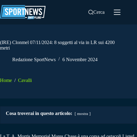
Salta
al
Cerca
contenuto
(IRE) Clonmel 07/11/2024: 8 soggetti al via in LR sui 4200
metri
Redazione SportNews
6 Novembre 2024
Home
/
Cavalli
Cosa troverai in questo articolo:
mostra
La T. A. Morris Memorial Mares Chase è una corsa ad ostacoli Listed