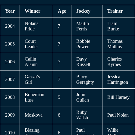
Year
Winner
Age
Jockey
Trainer
Nolans
Martin
Liam
2004
7
Pride
Ferris
Burke
Court
Robbie
Thomas
2005
7
Leader
Power
Mullins
Cailin
Davy
Charles
2006
7
Alainn
Russell
Byrnes
Gazza’s
Barry
Jessica
2007
7
Girl
Geraghty
Harrington
Bohemian
John
2008
5
Bill Harney
Lass
Cullen
Ruby
2009
Moskova
6
Paul Nolan
Walsh
Blazing
Paul
Willie
2010
6