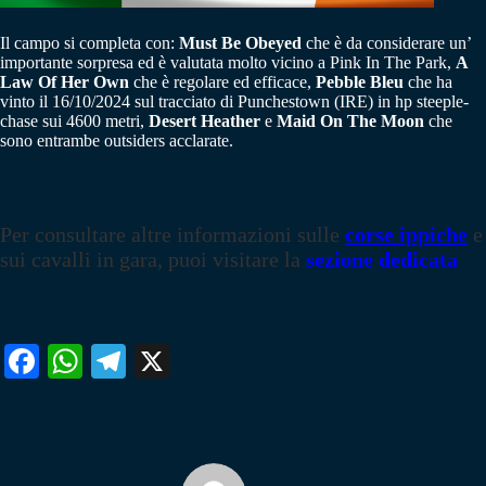
Il campo si completa con:
Must Be Obeyed
che è da considerare un’
importante sorpresa ed è valutata molto vicino a Pink In The Park,
A
Law Of Her Own
che è regolare ed efficace,
Pebble Bleu
che ha
vinto il 16/10/2024 sul tracciato di Punchestown (IRE) in hp steeple-
chase sui 4600 metri,
Desert Heather
e
Maid On The Moon
che
sono entrambe outsiders acclarate.
Per consultare altre informazioni sulle
corse ippiche
e
sui cavalli in gara, puoi visitare la
sezione dedicata
Fa
W
Te
X
ce
ha
le
bo
ts
gr
ok
A
a