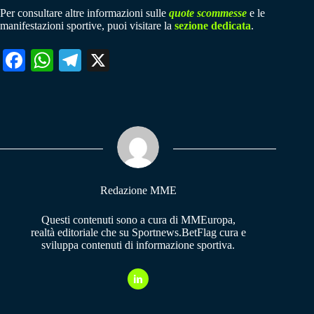
Per consultare altre informazioni sulle
quote scommesse
e le
manifestazioni sportive, puoi visitare la
sezione dedicata
.
Fa
W
Te
X
ce
ha
le
bo
ts
gr
ok
A
a
pp
m
Redazione MME
Questi contenuti sono a cura di MMEuropa,
realtà editoriale che su Sportnews.BetFlag cura e
sviluppa contenuti di informazione sportiva.