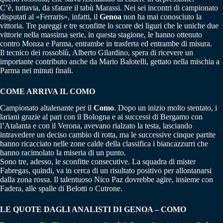
C’è, tuttavia, da sfatare il tabù Marassi. Nei sei incontri di campionato
disputati al «Ferraris», infatti, il
Genoa
non ha mai conosciuto la
vittoria. Tre pareggi e tre sconfitte lo score dei liguri che le uniche due
vittorie nella massima serie, in questa stagione, le hanno ottenuto
contro Monza e Parma, entrambe in trasferta ed entrambe di misura.
Il tecnico dei rossoblù, Alberto Gilardino, spera di ricevere un
importante contributo anche da Mario Balotelli, gettato nella mischia a
Parma nei minuti finali.
COME ARRIVA IL COMO
Campionato altalenante per il
Como
. Dopo un inizio molto stentato, i
lariani grazie al pari con il Bologna e ai successi di Bergamo con
l’Atalanta e con il Verona, avevano rialzato la testa, lasciando
intravedere un deciso cambio di rotta, ma le successive cinque partite
hanno ricacciato nelle zone calde della classifica i biancazzurri che
hanno racimolato la miseria di un punto.
Sono tre, adesso, le sconfitte consecutive. La squadra di mister
Fabregas, quindi, va in cerca di un risultato positivo per allontanarsi
dalla zona rossa. Il talentuoso Nico Paz dovrebbe agire, insieme con
Fadera, alle spalle di Belotti o Cutrone.
LE QUOTE DAGLI ANALISTI DI GENOA – COMO