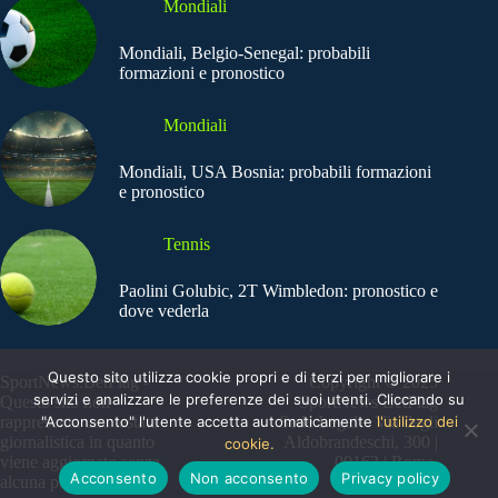
Mondiali
Mondiali, Belgio-Senegal: probabili
formazioni e pronostico
Mondiali
Mondiali, USA Bosnia: probabili formazioni
e pronostico
Tennis
Paolini Golubic, 2T Wimbledon: pronostico e
dove vederla
Questo sito utilizza cookie propri e di terzi per migliorare i
SportNews.BetFlag -
Copyright © 2025
servizi e analizzare le preferenze dei suoi utenti. Cliccando su
Questo sito non
SportNews BetFlag
"Acconsento" l'utente accetta automaticamente
l'utilizzo dei
rappresenta una testata
Sede Legale: Via degli
giornalistica in quanto
Aldobrandeschi, 300 |
cookie.
viene aggiornato senza
00163 | Roma
Acconsento
Non acconsento
Privacy policy
alcuna periodicità