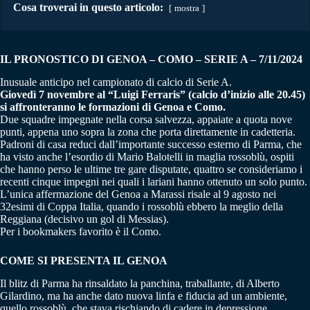
Cosa troverai in questo articolo:
mostra
IL PRONOSTICO DI GENOA – COMO – SERIE A – 7/11/2024
Inusuale anticipo nel campionato di calcio di Serie A.
Giovedì 7 novembre al “Luigi Ferraris” (calcio d’inizio alle 20.45)
si affronteranno le formazioni di Genoa e Como.
Due squadre impegnate nella corsa salvezza, appaiate a quota nove
punti, appena uno sopra la zona che porta direttamente in cadetteria.
Padroni di casa reduci dall’importante successo esterno di Parma, che
ha visto anche l’esordio di Mario Balotelli in maglia rossoblù, ospiti
che hanno perso le ultime tre gare disputate, quattro se consideriamo i
recenti cinque impegni nei quali i lariani hanno ottenuto un solo punto.
L’unica affermazione del Genoa a Marassi risale al 9 agosto nei
32esimi di Coppa Italia, quando i rossoblù ebbero la meglio della
Reggiana (decisivo un gol di Messias).
Per i bookmakers favorito è il Como.
COME SI PRESENTA IL GENOA
Il blitz di Parma ha rinsaldato la panchina, traballante, di Alberto
Gilardino, ma ha anche dato nuova linfa e fiducia ad un ambiente,
quello rossoblù, che stava rischiando di cadere in depressione.