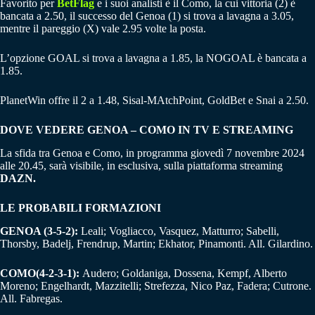
Favorito per
BetFlag
e i suoi analisti è il Como, la cui vittoria (2) è
bancata a 2.50, il successo del Genoa (1) si trova a lavagna a 3.05,
mentre il pareggio (X) vale 2.95 volte la posta.
L’opzione GOAL si trova a lavagna a 1.85, la NOGOAL è bancata a
1.85.
PlanetWin offre il 2 a 1.48, Sisal-MAtchPoint, GoldBet e Snai a 2.50.
DOVE VEDERE GENOA – COMO IN TV E STREAMING
La sfida tra Genoa e Como, in programma giovedì 7 novembre 2024
alle 20.45, sarà visibile, in esclusiva, sulla piattaforma streaming
DAZN.
LE PROBABILI FORMAZIONI
GENOA (3-5-2):
Leali; Vogliacco, Vasquez, Matturro; Sabelli,
Thorsby, Badelj, Frendrup, Martin; Ekhator, Pinamonti. All. Gilardino.
COMO(4-2-3-1):
Audero; Goldaniga, Dossena, Kempf, Alberto
Moreno; Engelhardt, Mazzitelli; Strefezza, Nico Paz, Fadera; Cutrone.
All. Fabregas.