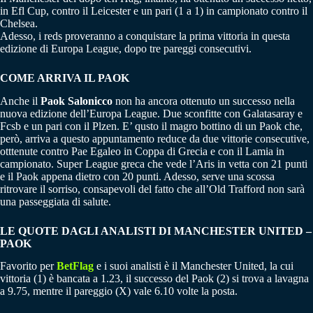
in Efl Cup, contro il Leicester e un pari (1 a 1) in campionato contro il
Chelsea.
Adesso, i reds proveranno a conquistare la prima vittoria in questa
edizione di Europa League, dopo tre pareggi consecutivi.
COME ARRIVA IL PAOK
Anche il
Paok Salonicco
non ha ancora ottenuto un successo nella
nuova edizione dell’Europa League. Due sconfitte con Galatasaray e
Fcsb e un pari con il Plzen. E’ qusto il magro bottino di un Paok che,
però, arriva a questo appuntamento reduce da due vittorie consecutive,
otttenute contro Pae Egaleo in Coppa di Grecia e con il Lamia in
campionato. Super League greca che vede l’Aris in vetta con 21 punti
e il Paok appena dietro con 20 punti. Adesso, serve una scossa
ritrovare il sorriso, consapevoli del fatto che all’Old Trafford non sarà
una passeggiata di salute.
LE QUOTE DAGLI ANALISTI DI MANCHESTER UNITED –
PAOK
Favorito per
BetFlag
e i suoi analisti è il Manchester United, la cui
vittoria (1) è bancata a 1.23, il successo del Paok (2) si trova a lavagna
a 9.75, mentre il pareggio (X) vale 6.10 volte la posta.