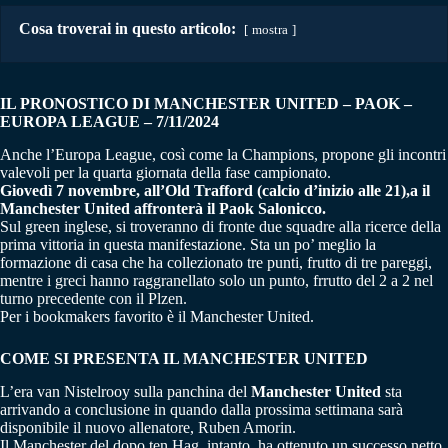
Cosa troverai in questo articolo:
mostra
IL PRONOSTICO DI MANCHESTER UNITED – PAOK –
EUROPA LEAGUE – 7/11/2024
Anche l’Europa League, così come la Champions, propone gli incontri
valevoli per la quarta giornata della fase campionato.
Giovedì 7 novembre, all’Old Trafford (calcio d’inizio alle 21),a il
Manchester United affronterà il Paok Salonicco.
Sul green inglese, si troveranno di fronte due squadre alla ricerce della
prima vittoria in questa manifestazione. Sta un po’ meglio la
formazione di casa che ha collezionato tre punti, frutto di tre pareggi,
mentre i greci hanno raggranellato solo un punto, frrutto del 2 a 2 nel
turno precedente con il Plzen.
Per i bookmakers favorito è il Manchester United.
COME SI PRESENTA IL MANCHESTER UNITED
L’era van Nistelrooy sulla panchina del
Manchester United
sta
arrivando a conclusione in quando dalla prossima settimana sarà
disponibile il nuovo allenatore, Ruben Amorin.
Il Manchester del dopo ten Hag, intanto, ha ottenuto un successo netto,