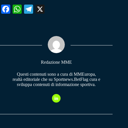
Fa
W
Te
X
ce
ha
le
bo
ts
gr
ok
A
a
pp
m
Redazione MME
Questi contenuti sono a cura di MMEuropa,
realtà editoriale che su Sportnews.BetFlag cura e
sviluppa contenuti di informazione sportiva.