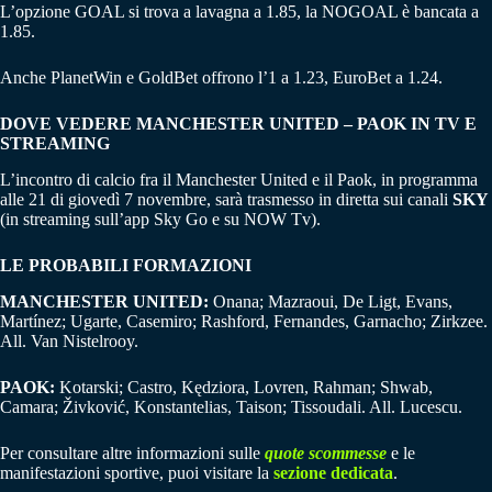
L’opzione GOAL si trova a lavagna a 1.85, la NOGOAL è bancata a
1.85.
Anche PlanetWin e GoldBet offrono l’1 a 1.23, EuroBet a 1.24.
DOVE VEDERE MANCHESTER UNITED – PAOK IN TV E
STREAMING
L’incontro di calcio fra il Manchester United e il Paok, in programma
alle 21 di giovedì 7 novembre, sarà trasmesso in diretta sui canali
SKY
(in streaming sull’app Sky Go e su NOW Tv).
LE PROBABILI FORMAZIONI
MANCHESTER UNITED:
Onana; Mazraoui, De Ligt, Evans,
Martínez; Ugarte, Casemiro; Rashford, Fernandes, Garnacho; Zirkzee.
All. Van Nistelrooy.
PAOK:
Kotarski; Castro, Kędziora, Lovren, Rahman; Shwab,
Camara; Živković, Konstantelias, Taison; Tissoudali. All. Lucescu.
Per consultare altre informazioni sulle
quote scommesse
e le
manifestazioni sportive, puoi visitare la
sezione dedicata
.