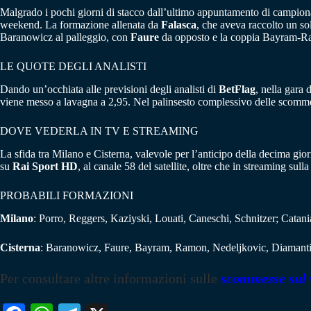
Malgrado i pochi giorni di stacco dall’ultimo appuntamento di campio
weekend. La formazione allenata da
Falasca
, che aveva raccolto un sol
Baranowicz al palleggio, con
Faure
da opposto e la coppia Bayram-Ram
LE QUOTE DEGLI ANALISTI
Dando un’occhiata alle previsioni degli analisti di
BetFlag
, nella gara 
viene messo a lavagna a 2,95. Nel palinsesto complessivo delle scomme
DOVE VEDERLA IN TV E STREAMING
La sfida tra Milano e Cisterna, valevole per l’anticipo della decima gio
su
Rai Sport HD
, al canale 58 del satellite, oltre che in streaming s
PROBABILI FORMAZIONI
Milano
: Porro, Reggers, Kaziyski, Louati, Caneschi, Schnitzer; Catania
Cisterna
: Baranowicz, Faure, Bayram, Ramon, Nedeljkovic, Diamantini
Per consultare altre informazioni sulle
scommesse sul 