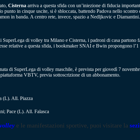
nato,
Cisterna
arriva a questa sfida con un’iniezione di fiducia important
o punto in cinque uscite, si è sbloccata, battendo Padova nello scontro d
on in banda. A centro rete, invece, spazio a Nedljkovic e Diamantini.
di SuperLega di volley tra Milano e Cisterna, i padroni di casa partono fav
sse relative a questa sfida, i bookmaker SNAI e Bwin propongono l’1 a 
rnata di SuperLega di volley maschile, è prevista per giovedì 7 novembre 
ulla piattaforma VBTV, previa sottoscrizione di un abbonamento.
 (L). All. Piazza
; Pace (L). All. Falasca
volley
e le manifestazioni sportive, puoi visitare la
sez