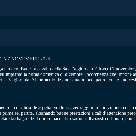
EGA 7 NOVEMBRE 2024
ga
Credem Banca a cavallo della 6a e 7a giornata. Giovedì 7 novembre, s
dell’impianto la prima domenica di dicembre. Incombenza che impone ai m
r la 7a giornata. Al momento, le due squadre occupano nona e undicesima
ento ha disatteso le aspettative dopo aver raggiunto il terzo posto e l
 prime sei partite, alternando buone prestazioni a cali d’attenzione preo
letare la diagonale. I due schiacciatori saranno
Kaziyski
e Louati, con C