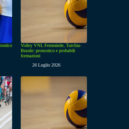
nostico
Volley VNL Femminile, Turchia-
Brasile: pronostico e probabili
formazioni
26 Luglio 2026