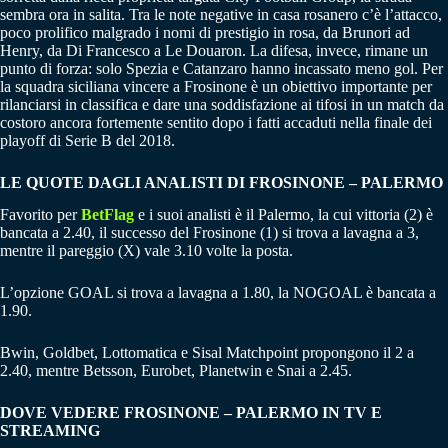
sembra ora in salita. Tra le note negative in casa rosanero c’è l’attacco,
poco prolifico malgrado i nomi di prestigio in rosa, da Brunori ad
Henry, da Di Francesco a Le Douaron. La difesa, invece, rimane un
punto di forza: solo Spezia e Catanzaro hanno incassato meno gol. Per
la squadra siciliana vincere a Frosinone è un obiettivo importante per
rilanciarsi in classifica e dare una soddisfazione ai tifosi in un match da
costoro ancora fortemente sentito dopo i fatti accaduti nella finale dei
playoff di Serie B del 2018.
LE QUOTE DAGLI ANALISTI DI FROSINONE – PALERMO
Favorito per
BetFlag
e i suoi analisti è il Palermo, la cui vittoria (2) è
bancata a 2.40, il successo del Frosinone (1) si trova a lavagna a 3,
mentre il pareggio (X) vale 3.10 volte la posta.
L’opzione GOAL si trova a lavagna a 1.80, la NOGOAL è bancata a
1.90.
Bwin, Goldbet, Lottomatica e Sisal Matchpoint propongono il 2 a
2.40, mentre Betsson, Eurobet, Planetwin e Snai a 2.45.
DOVE VEDERE FROSINONE – PALERMO IN TV E
STREAMING