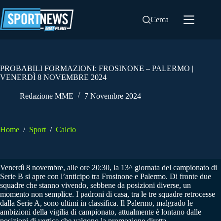
Salta
al
Cerca
contenuto
PROBABILI FORMAZIONI: FROSINONE – PALERMO |
VENERDÌ 8 NOVEMBRE 2024
Redazione MME
7 Novembre 2024
Home
/
Sport
/
Calcio
Venerdì 8 novembre, alle ore 20:30, la 13^ giornata del campionato di
Serie B si apre con l’anticipo tra Frosinone e Palermo. Di fronte due
squadre che stanno vivendo, sebbene da posizioni diverse, un
momento non semplice. I padroni di casa, tra le tre squadre retrocesse
dalla Serie A, sono ultimi in classifica. Il Palermo, malgrado le
ambizioni della vigilia di campionato, attualmente è lontano dalle
posizioni di vertice che valgono la promozione diretta.