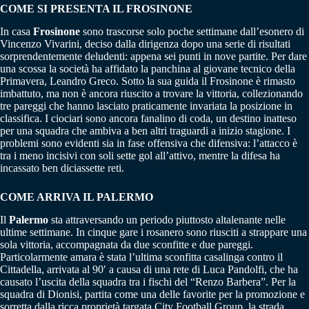
COME SI PRESENTA IL FROSINONE
In casa
Frosinone
sono trascorse solo poche settimane dall’esonero di
Vincenzo Vivarini, deciso dalla dirigenza dopo una serie di risultati
sorprendentemente deludenti: appena sei punti in nove partite. Per dare
una scossa la società ha affidato la panchina al giovane tecnico della
Primavera, Leandro Greco. Sotto la sua guida il Frosinone è rimasto
imbattuto, ma non è ancora riuscito a trovare la vittoria, collezionando
tre pareggi che hanno lasciato praticamente invariata la posizione in
classifica. I ciociari sono ancora fanalino di coda, un destino inatteso
per una squadra che ambiva a ben altri traguardi a inizio stagione. I
problemi sono evidenti sia in fase offensiva che difensiva: l’attacco è
tra i meno incisivi con soli sette gol all’attivo, mentre la difesa ha
incassato ben diciassette reti.
COME ARRIVA IL PALERMO
Il
Palermo
sta attraversando un periodo piuttosto altalenante nelle
ultime settimane. In cinque gare i rosanero sono riusciti a strappare una
sola vittoria, accompagnata da due sconfitte e due pareggi.
Particolarmente amara è stata l’ultima sconfitta casalinga contro il
Cittadella, arrivata al 90′ a causa di una rete di Luca Pandolfi, che ha
causato l’uscita della squadra tra i fischi del “Renzo Barbera”. Per la
squadra di Dionisi, partita come una delle favorite per la promozione e
sorretta dalla ricca proprietà targata City Football Group, la strada