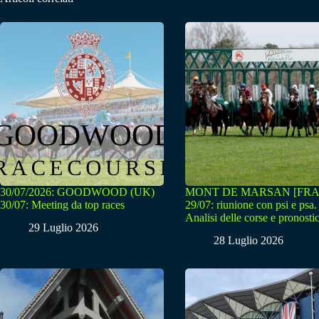
30/07/2026: GOODWOOD (UK)
MONT DE MARSAN [FRA
30/07: Meeting da top races
29/07: riunione con psi e psa.
Analisi delle corse e pronostic
29 Luglio 2026
28 Luglio 2026