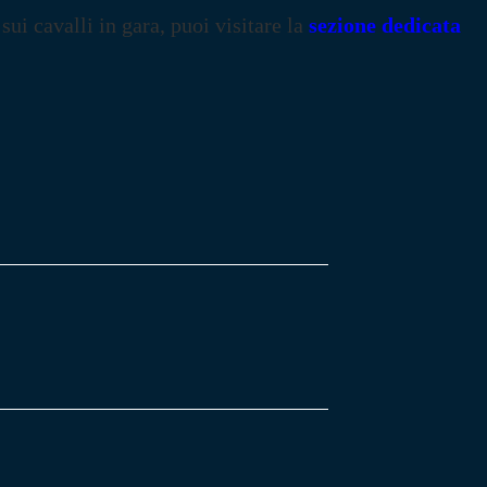
 sui cavalli in gara, puoi visitare la
sezione dedicata