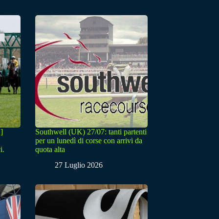
]
Southwell (UK) 27/07: tanti partenti
per un lunedì di corse con arrivi da
i.
quota alta
27 Luglio 2026