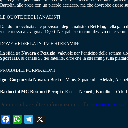
Bartolini alle prese con un piccolo acciacco, ma che dovrebbe essere su
LE QUOTE DEGLI ANALISTI
Dando un’occhiata alle previsioni degli analisti di
BetFlag
, nella gara
viene messo a lavagna a 16,00. Nel palinsesto complessivo delle scomm
DOVE VEDERLA IN TV E STREAMING
La sfida tra
Novara
e
Perugia
, valevole per l’anticipo della settima g
Sport HD
, al canale 58 del satellite, oltre che in streaming sulla pi
PROBABILI FORMAZIONI
Igor Gorgonzola Novara: Bosio
– Mims, Squarcini – Aleksic, Alsmeie
Bartoccini MC Restauri Perugia
: Ricci – Nemeth, Bartolini – Cekula
Per consultare altre informazioni sulle
scommesse sul 
Fa
W
Te
X