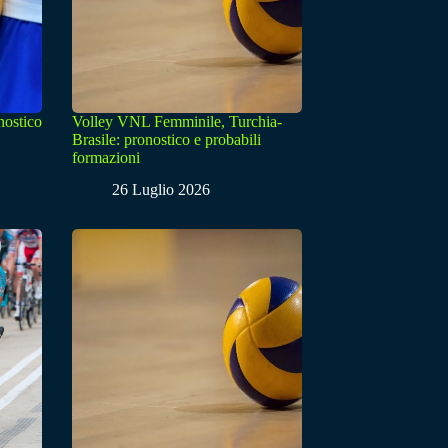
nostico
Volley VNL Femminile, Turchia-
Brasile: pronostico e probabili
formazioni
26 Luglio 2026