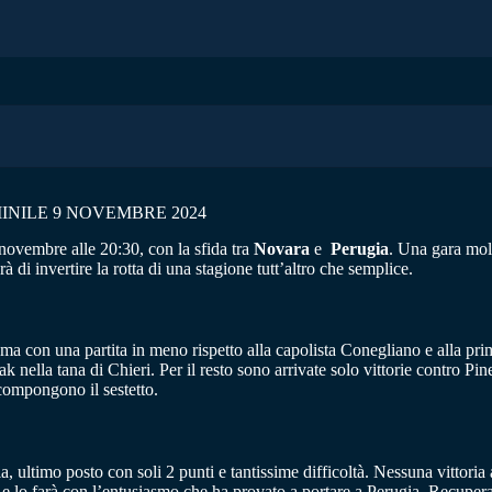
INILE 9 NOVEMBRE 2024
novembre alle 20:30, con la sfida tra
Novara
e
Perugia
. Una gara molt
à di invertire la rotta di una stagione tutt’altro che semplice.
, ma con una partita in meno rispetto alla capolista Conegliano e alla p
ak nella tana di Chieri. Per il resto sono arrivate solo vittorie contro 
compongono il sestetto.
nia, ultimo posto con soli 2 punti e tantissime difficoltà. Nessuna vitto
à e lo farà con l’entusiasmo che ha provato a portare a Perugia. Recupera 