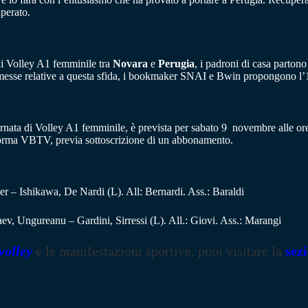
perato.
 di Volley A1 femminile tra
Novara
e
Perugia
, i padroni di casa partono 
esse relative a questa sfida, i bookmaker SNAI e Bwin propongono l’1 a
iornata di Volley A1 femminile, è prevista per sabato 9 novembre alle ore
attaforma VBTV, previa sottoscrizione di un abbonamento.
r – Ishikawa, De Nardi (L). All: Bernardi. Ass.: Baraldi
ev, Ungureanu – Gardini, Sirressi (L). All.: Giovi. Ass.: Marangi
volley
e le manifestazioni sportive, puoi visitare la
sez