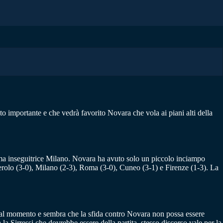
o importante e che vedrà favorito Novara che vola ai piani alti della
rima inseguitrice Milano. Novara ha avuto solo un piccolo inciampo
Pinerolo (3-0), Milano (2-3), Roma (3-0), Cuneo (3-1) e Firenze (1-3). La
ria al momento e sembra che la sfida contro Novara non possa essere
la Sirressi che dovrebbe essere della partita, stesso discorso vale per la