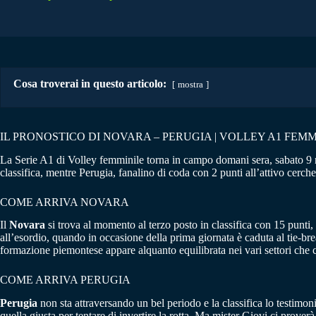
Cosa troverai in questo articolo:
mostra
IL PRONOSTICO DI NOVARA – PERUGIA | VOLLEY A1 FEMM
La Serie A1 di Volley femminile torna in campo domani sera, sabato 9 
classifica, mentre Perugia, fanalino di coda con 2 punti all’attivo cercher
COME ARRIVA NOVARA
Il
Novara
si trova al momento al terzo posto in classifica con 15 punti
all’esordio, quando in occasione della prima giornata è caduta al tie-bre
formazione piemontese appare alquanto equilibrata nei vari settori che 
COME ARRIVA PERUGIA
Perugia
non sta attraversando un bel periodo e la classifica lo testimo
quella giusta per tentare di invertire la rotta. Ma mister Giovi ci prover