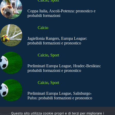
Calcio
,
Sport
Coppa Italia, Ascoli-Potenza: pronostico e
probabili formazioni
Calcio
Jagiellonia Rangers, Europa League:
probabili formazioni e pronostico
Calcio
,
Sport
Preliminari Europa League, Hradec-Besiktas:
probabili formazioni e pronostico
Calcio
,
Sport
Preliminari Europa League, Salisburgo-
Pafos: probabili formazioni e pronostico
Questo sito utilizza cookie propri e di terzi per migliorare i
SportNews.BetFlag -
Copyright © 2025