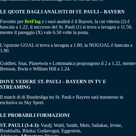
LE QUOTE DAGLI ANALISTI DI ST. PAULI – BAYERN
Favorito per
BetFlag
e i suoi analisti è il Bayern, la cui vittoria (2) è
bancata a 1.22, il successo del St. Pauli (1) si trova a lavagna a 11.50,
mentre il pareggio (X) vale 6.50 volte la posta.
L’opzione GOAL si trova a lavagna a 1.80, la NOGOAL è bancata a
1.90.
Goldbet, Snai, Planetwin e Lottomatica propongono il 2 a 1.22, mentre
Betsson, Bwin e William Hill a 1.24.
DOVE VEDERE ST. PAULI – BAYERN IN TV E
STREAMING
Il match di di Bundesliga tra St. Pauli e Bayern sarà trasmesso in
esclusiva su Sky Sport.
LE PROBABILI FORMAZIONI
ST. PAULI (3-4-3):
Vasilj; Wahl, Smith, Mets; Saliakas, Irvine,
Boukhalfa, Ritzka; Guilavogui, Eggestein,