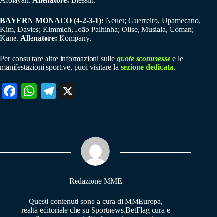
Afolayan.
Allenatore:
Blessin.
BAYERN MONACO (4-2-3-1):
Neuer; Guerreiro, Upamecano,
Kim, Davies; Kimmich, João Palhinha; Olise, Musiala, Coman;
Kane.
Allenatore:
Kompany.
Per consultare altre informazioni sulle
quote scommesse
e le
manifestazioni sportive, puoi visitare la
sezione dedicata
.
Fa
W
Te
X
ce
ha
le
bo
ts
gr
ok
A
a
pp
m
Redazione MME
Questi contenuti sono a cura di MMEuropa,
realtà editoriale che su Sportnews.BetFlag cura e