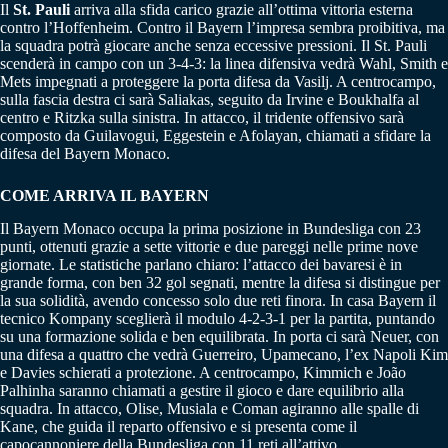
Il
St. Pauli
arriva alla sfida carico grazie all’ottima vittoria esterna
contro l’Hoffenheim. Contro il Bayern l’impresa sembra proibitiva, ma
la squadra potrà giocare anche senza eccessive pressioni. Il St. Pauli
scenderà in campo con un 3-4-3: la linea difensiva vedrà Wahl, Smith e
Mets impegnati a proteggere la porta difesa da Vasilj. A centrocampo,
sulla fascia destra ci sarà Saliakas, seguito da Irvine e Boukhalfa al
centro e Ritzka sulla sinistra. In attacco, il tridente offensivo sarà
composto da Guilavogui, Eggestein e Afolayan, chiamati a sfidare la
difesa del Bayern Monaco.
COME ARRIVA IL BAYERN
Il Bayern Monaco occupa la prima posizione in Bundesliga con 23
punti, ottenuti grazie a sette vittorie e due pareggi nelle prime nove
giornate. Le statistiche parlano chiaro: l’attacco dei bavaresi è in
grande forma, con ben 32 gol segnati, mentre la difesa si distingue per
la sua solidità, avendo concesso solo due reti finora. In casa Bayern il
tecnico Kompany sceglierà il modulo 4-2-3-1 per la partita, puntando
su una formazione solida e ben equilibrata. In porta ci sarà Neuer, con
una difesa a quattro che vedrà Guerreiro, Upamecano, l’ex Napoli Kim
e Davies schierati a protezione. A centrocampo, Kimmich e João
Palhinha saranno chiamati a gestire il gioco e dare equilibrio alla
squadra. In attacco, Olise, Musiala e Coman agiranno alle spalle di
Kane, che guida il reparto offensivo e si presenta come il
capocannoniere della Bundesliga con 11 reti all’attivo.