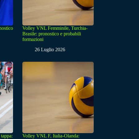
nostico
Volley VNL Femminile, Turchia-
Brasile: pronostico e probabili
formazioni
26 Luglio 2026
 tappa:
Volley VNL F, Italia-Olanda: