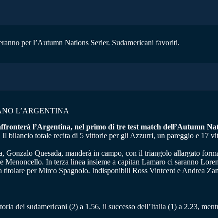
teranno per l’Autumn Nations Serier. Sudamericani favoriti.
TANO L’ARGENTINA
fronterà l’Argentina, nel primo di tre test match dell’Autumn Nat
Il bilancio totale recita di 5 vittorie per gli Azzurri, un pareggio e 17 v
iana, Gonzalo Quesada, manderà in campo, con il triangolo allargato fo
 e Menoncello. In terza linea insieme a capitan Lamaro ci saranno Lore
a titolare per Mirco Spagnolo. Indisponibili Ross Vintcent e Andrea Z
toria dei sudamericani (2) a 1.56, il successo dell’Italia (1) a 2.23, ment