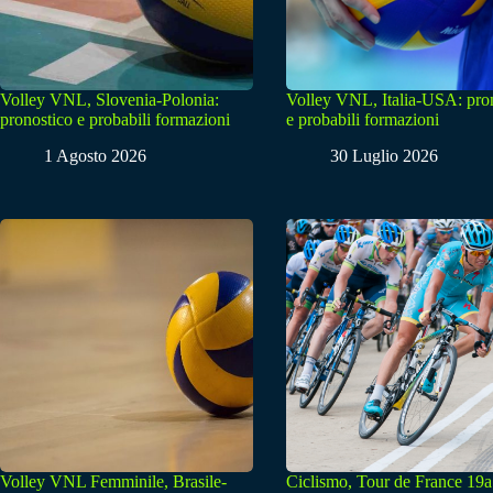
Volley VNL, Slovenia-Polonia:
Volley VNL, Italia-USA: pro
pronostico e probabili formazioni
e probabili formazioni
1 Agosto 2026
30 Luglio 2026
Volley VNL Femminile, Brasile-
Ciclismo, Tour de France 19a