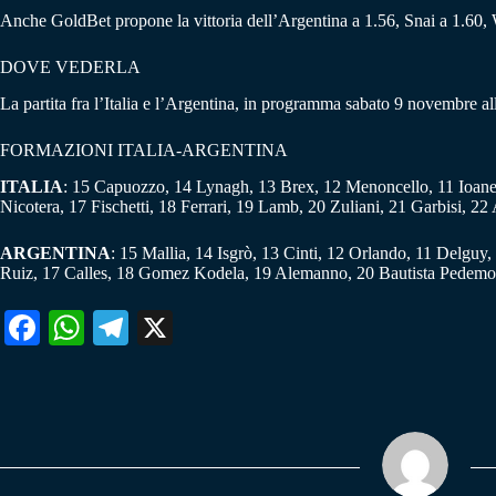
Anche GoldBet propone la vittoria dell’Argentina a 1.56, Snai a 1.60, 
DOVE VEDERLA
La partita fra l’Italia e l’Argentina, in programma sabato 9 novembre 
FORMAZIONI ITALIA-ARGENTINA
ITALIA
: 15 Capuozzo, 14 Lynagh, 13 Brex, 12 Menoncello, 11 Ioane,
Nicotera, 17 Fischetti, 18 Ferrari, 19 Lamb, 20 Zuliani, 21 Garbisi, 22
ARGENTINA
: 15 Mallia, 14 Isgrò, 13 Cinti, 12 Orlando, 11 Delgu
Ruiz, 17 Calles, 18 Gomez Kodela, 19 Alemanno, 20 Bautista Pedemon
Fa
W
Te
X
ce
ha
le
bo
ts
gr
ok
A
a
pp
m