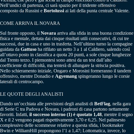
Nell’undici di partenza, ci sarà spazio per il tridente offensivo
composto da Russini e
Bortolussi
ai lati della punta centrale Valente.
COME ARRIVA IL NOVARA
Sul fronte opposto, il
Novara
arriva alla sfida in una buona condizione
fisica e mentale, dettata dai cinque risultati utili consecutivi, di cui tre
successi, due in casa e uno in trasferta. Nell’ultimo turno la compagine
guidata da
Gattuso
ha rifilato un netto 3 a 1 al Caldiero, salendo così
all’ottavo posto in classifica a quota 20 punti, a sole cinque lunghezze
dal Trento terzo. I piemontesi sono attesi da un test dall’alto
coefficiente di difficoltà, ma tenterà di allungare la striscia positiva.
Nello schieramento iniziale, Ongaro e Morosini formeranno il tandem
offensivo, mentre Donadio e
Agyemang
spingeranno lungo le corsie
laterali di centrocampo.
LE QUOTE DEGLI ANALISTI
Dando un’occhiata alle previsioni degli analisti di
BetFlag
, nella gara
di Serie C tra Padova e Novara, i padroni di casa partono nettamente
favoriti. Infatti,
il successo interno (1) è quotato 1,48
, mentre il segno
X e il 2 vengono pagati rispettivamente 3,70 e 6,25. Nel palinsesto
complessivo delle scommesse relative a questa sfida, i bookmaker
Bwin e WilliamHill propongono l’1 a 1,47; Lottomatica, invece, lo