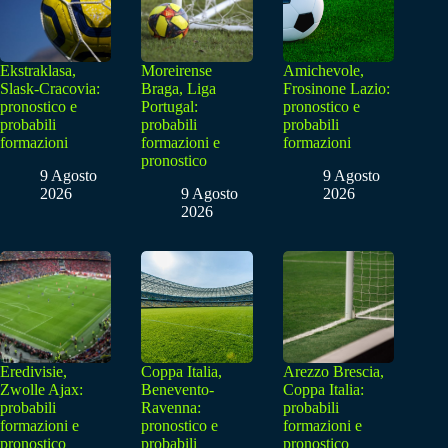
Ekstraklasa,
Moreirense
Amichevole,
Slask-Cracovia:
Braga, Liga
Frosinone Lazio:
pronostico e
Portugal:
pronostico e
probabili
probabili
probabili
formazioni
formazioni e
formazioni
pronostico
9 Agosto
9 Agosto
2026
9 Agosto
2026
2026
Eredivisie,
Coppa Italia,
Arezzo Brescia,
Zwolle Ajax:
Benevento-
Coppa Italia:
probabili
Ravenna:
probabili
formazioni e
pronostico e
formazioni e
pronostico
probabili
pronostico