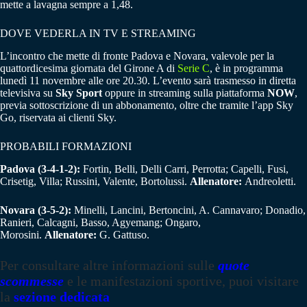
mette a lavagna sempre a 1,48.
DOVE VEDERLA IN TV E STREAMING
L’incontro che mette di fronte Padova e Novara, valevole per la
quattordicesima giornata del Girone A di
Serie C
, è in programma
lunedì 11 novembre alle ore 20.30. L’evento sarà trasmesso in diretta
televisiva su
Sky Sport
oppure in streaming sulla piattaforma
NOW
,
previa sottoscrizione di un abbonamento, oltre che tramite l’app Sky
Go, riservata ai clienti Sky.
PROBABILI FORMAZIONI
Padova (3-4-1-2):
Fortin, Belli, Delli Carri, Perrotta; Capelli, Fusi,
Crisetig, Villa; Russini, Valente, Bortolussi.
Allenatore:
Andreoletti.
Novara (3-5-2):
Minelli, Lancini, Bertoncini, A. Cannavaro; Donadio,
Ranieri, Calcagni, Basso, Agyemang; Ongaro,
Morosini.
Allenatore:
G. Gattuso.
Per consultare altre informazioni sulle
quote
scommesse
e le manifestazioni sportive, puoi visitare
la
sezione dedicata