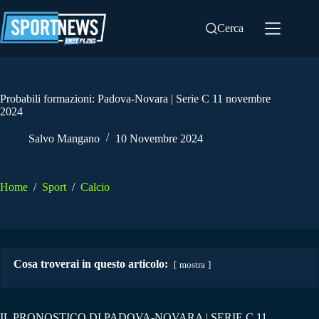
Salta
al
Cerca
contenuto
Probabili formazioni: Padova-Novara | Serie C 11 novembre
2024
Salvo Mangano
10 Novembre 2024
Home
/
Sport
/
Calcio
Cosa troverai in questo articolo:
mostra
IL PRONOSTICO DI PADOVA-NOVARA | SERIE C 11