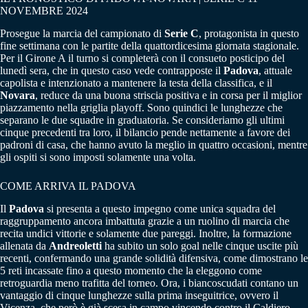
NOVEMBRE 2024
Prosegue la marcia del campionato di
Serie C
, protagonista in questo
fine settimana con le partite della quattordicesima giornata stagionale.
Per il Girone A il turno si completerà con il consueto posticipo del
lunedì sera, che in questo caso vede contrapposte il
Padova
, attuale
capolista e intenzionato a mantenere la testa della classifica, e il
Novara
, reduce da una buona striscia positiva e in corsa per il miglior
piazzamento nella griglia playoff. Sono quindici le lunghezze che
separano le due squadre in graduatoria. Se consideriamo gli ultimi
cinque precedenti tra loro, il bilancio pende nettamente a favore dei
padroni di casa, che hanno avuto la meglio in quattro occasioni, mentre
gli ospiti si sono imposti solamente una volta.
COME ARRIVA IL PADOVA
Il
Padova
si presenta a questo impegno come unica squadra del
raggruppamento ancora imbattuta grazie a un ruolino di marcia che
recita undici vittorie e solamente due pareggi. Inoltre, la formazione
allenata da
Andreoletti
ha subito un solo goal nelle cinque uscite più
recenti, confermando una grande solidità difensiva, come dimostrano le
5 reti incassate fino a questo momento che la eleggono come
retroguardia meno trafitta del torneo. Ora, i biancoscudati contano un
vantaggio di cinque lunghezze sulla prima inseguitrice, ovvero il
Vicenza, che però è già scesa in campo vincendo contro il Caldiero.