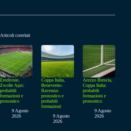
Articoli correlati
Eredivisie,
Coppa Italia,
Arezzo Brescia,
Zwolle Ajax:
Benevento-
Coppa Italia:
probabili
Ravenna:
probabili
formazioni e
pronostico e
formazioni e
pronostico
probabili
pronostico
formazioni
9 Agosto
9 Agosto
2026
9 Agosto
2026
2026