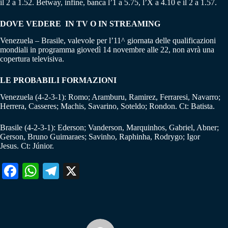
il 2 a 1.52. Betway, infine, banca l’1 a 5.75, l’X a 4.10 e il 2 a 1.57.
DOVE VEDERE IN TV O IN STREAMING
Venezuela – Brasile, valevole per l’11^ giornata delle qualificazioni
mondiali in programma giovedì 14 novembre alle 22, non avrà una
copertura televisiva.
LE PROBABILI FORMAZIONI
Venezuela (4-2-3-1): Romo; Aramburu, Ramirez, Ferraresi, Navarro;
Herrera, Casseres; Machis, Savarino, Soteldo; Rondon. Ct: Batista.
Brasile (4-2-3-1): Ederson; Vanderson, Marquinhos, Gabriel, Abner;
Gerson, Bruno Guimaraes; Savinho, Raphinha, Rodrygo; Igor
Jesus. Ct: Júnior.
Fa
W
Te
X
ce
ha
le
bo
ts
gr
ok
A
a