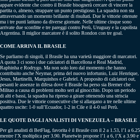
appare evidente che contro il Brasile bisognerà cercare di vincere la
partita o, almeno, strappare un punto prestigioso. La squadra non sta
attraversando un momento brillante di risultati. Due le vittorie ottenute
ma i tre punti latitano da diverse giornate. Nelle ultime cinque sono
arrivate due sconfitte e tre pareggi contro Perù, Uruguay e la capolista
Argentina. Il miglior marcatore è il solito Rondon con tre goal.
COME ARRIVA IL BRASILE
Se parliamo di singoli, il Brasile ha una varietà maggiore di marcatori.
A quota 3 ci sono i due calciatori di Barcellona e Real Madrid,
Raphinha e Rodrygo. Ma non solo loro dal momento che hanno
contribuito anche Neymar, prima del nuovo infortunio, Luiz Henrique,
Jesus, Martinelli, Marquinhos e Gabriel. A proposito di calciatori out,
pesanti le assenze in difesa dove il Brasile ha perso sia Bremer che
Militao a causa di problemi molto seri al ginocchio. Dopo un periodo
di alti e bassi, la squadra ha ripreso a girare ottenendo una striscia
positiva. Due le vittorie consecutive che si allargano a tre nelle ultime
quattro uscite: 1-0 sull’Ecuador, 1-2 in Cile e il 4-0 sul Perù.
LE QUOTE DAGLI ANALISTI DI VENEZUELA – BRASILE
Per gli analisti di BetFlag, favorita è il Brasile con il 2 a 1.53, l’1 a 6.25
mentre l’X moltiplica per 3.90. Planetwin propone l’1 a 6, l’X a 3.90 e