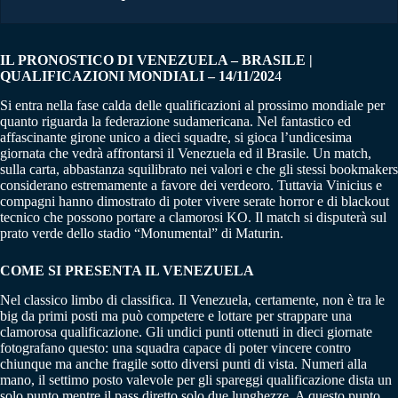
IL PRONOSTICO DI VENEZUELA – BRASILE |
QUALIFICAZIONI MONDIALI – 14/11/202
4
Si entra nella fase calda delle qualificazioni al prossimo mondiale per
quanto riguarda la federazione sudamericana. Nel fantastico ed
affascinante girone unico a dieci squadre, si gioca l’undicesima
giornata che vedrà affrontarsi il Venezuela ed il Brasile. Un match,
sulla carta, abbastanza squilibrato nei valori e che gli stessi bookmakers
considerano estremamente a favore dei verdeoro. Tuttavia Vinicius e
compagni hanno dimostrato di poter vivere serate horror e di blackout
tecnico che possono portare a clamorosi KO. Il match si disputerà sul
prato verde dello stadio “Monumental” di Maturin.
COME SI PRESENTA IL VENEZUELA
Nel classico limbo di classifica. Il Venezuela, certamente, non è tra le
big da primi posti ma può competere e lottare per strappare una
clamorosa qualificazione. Gli undici punti ottenuti in dieci giornate
fotografano questo: una squadra capace di poter vincere contro
chiunque ma anche fragile sotto diversi punti di vista. Numeri alla
mano, il settimo posto valevole per gli spareggi qualificazione dista un
solo punto mentre il pass diretto solo due lunghezze. A questo punto