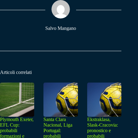
ok
A
a
pp
m
Salvo Mangano
Articoli correlati
Plymouth Exeter,
Santa Clara
Ekstraklasa,
EFL Cup:
Nacional, Liga
Slask-Cracovia:
probabili
Portugal:
pronostico e
formazioni e
probabili
probabili