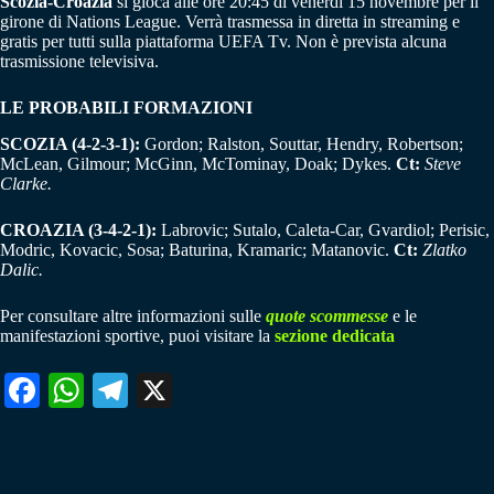
Scozia-Croazia
si gioca alle ore 20:45 di venerdì 15 novembre per il
girone di Nations League. Verrà trasmessa in diretta in streaming e
gratis per tutti sulla piattaforma UEFA Tv. Non è prevista alcuna
trasmissione televisiva.
LE PROBABILI FORMAZIONI
SCOZIA (4-2-3-1):
Gordon; Ralston, Souttar, Hendry, Robertson;
McLean, Gilmour; McGinn, McTominay, Doak; Dykes.
Ct:
Steve
Clarke.
CROAZIA (3-4-2-1):
Labrovic; Sutalo, Caleta-Car, Gvardiol; Perisic,
Modric, Kovacic, Sosa; Baturina, Kramaric; Matanovic.
Ct:
Zlatko
Dalic.
Per consultare altre informazioni sulle
quote scommesse
e le
manifestazioni sportive, puoi visitare la
sezione dedicata
Fa
W
Te
X
ce
ha
le
bo
ts
gr