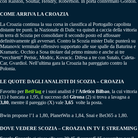
con Ralston, Souttar, Hendry, Robertson. In porta confermato Gordon.
COME ARRIVA LA CROAZIA
La Croazia continua la sua corsa in classifica al Portogallo capolista
distante tre punti. la Nazionale di Dalic va quindi a caccia della vittoria
in terra di Scozia per consolidare il secondo posto ed affossare
definitivamente gli avversari. Contro la Scozia mister Dalic punterà su
Matanovic terminale offensivo supportato alle sue spalle da Baturina e
Kramaric. Occhio a Sosa titolare dal primo minuto e anche ai tre
“vecchietti” Perisic, Modric, Kovacic. Difesa a tre con Sutalo, Caleta-
Car, Gvardiol. Nell’ultima gara la Croazia ha pareggiato contro la
Polonia.
LE QUOTE DAGLI ANALISTI DI SCOZIA – CROAZIA
Favorito per
BetFlag
e i suoi analisti è l’
Atletico Bilbao
, la cui vittoria
(1) è bancata a 1,95, il successo del
Girona
(2) si trova a lavagna a
3,80
, mentre il pareggio (X) vale
3,65
volte la posta.
Bwin propone l’1 a 1,80, PlanetWin a 1,84, Snai e Bet365 a 1,80.
DOVE VEDERE SCOZIA – CROAZIA IN TV E STREAMING