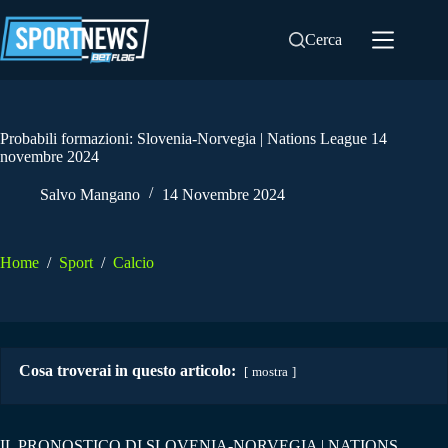
Salta
al
Cerca
contenuto
Probabili formazioni: Slovenia-Norvegia | Nations League 14
novembre 2024
Salvo Mangano
14 Novembre 2024
Home
/
Sport
/
Calcio
Cosa troverai in questo articolo:
mostra
IL PRONOSTICO DI SLOVENIA-NORVEGIA | NATIONS