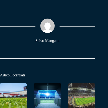
ce
ha
le
bo
ts
gr
ok
A
a
pp
m
Salvo Mangano
Articoli correlati