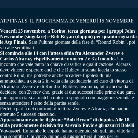
ATP FINALS: IL PROGRAMMA DI VENERDÌ 15 NOVEMBRE
Venerdì 15 novembre, a Torino, terza giornata per i gruppi John
Newcombe (singolare) e Bob Bryan (doppio) per quanto riguarda
le Atp Finals.
Sarà l’ultima giornata della fase di “Round Robin”, poi
via alle semifinali.
Si comincia alle 14 con l’attesa sfida fra Alexander Zverev e
Carlos Alcaraz, rispettivamente numero 2 e 3 al mondo.
Un
incontro che vale tanto in chiave classifica e qualificazione. Alcaraz
deve vincere e sperare anche che Rublev in serata faccia lo stesso
contro Ruud, ma potrebbe anche accadere l’ipotesi di una
ammucchiata a quota 2 in vetta alla graduatoria nel caso di vittoria di
Alcaraz su Zverev e di Ruud su Rublev. Insomma, tutto ancora da
decidere, con Zverev che, grazie ai due successi nelle prime due gare,
può approcciarsi al match contro lo spagnolo con maggiore serenità e
senza attendere l’esito della partita serale.
Perfetta parità nei confronti diretti fra Zverev e Alcaraz, che hanno
ottenuto 5 successi ciascuno.
Appassionante anche il girone “Bob Bryan” di doppio. Alle 18,
sfida praticamente decisiva fra Arevalo-Pavic e gli azzurri Bolelli-
Vavassori.
Entrambe le coppie hanno ottenuto, sin qui, una vittoria e
una sconfitta. Chi vince, quindi, si aggiudicherà il pass per le