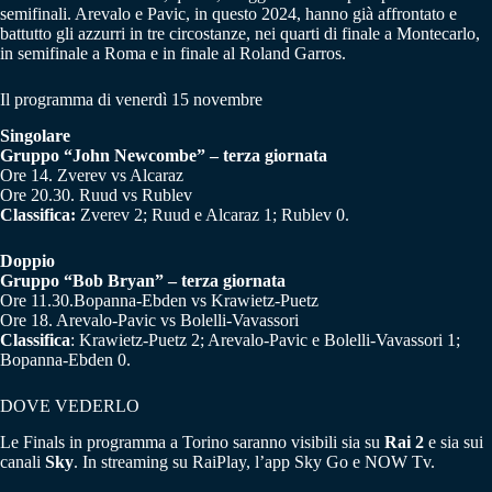
semifinali. Arevalo e Pavic, in questo 2024, hanno già affrontato e
battutto gli azzurri in tre circostanze, nei quarti di finale a Montecarlo,
in semifinale a Roma e in finale al Roland Garros.
Il programma di venerdì 15 novembre
Singolare
Gruppo “John Newcombe” – terza giornata
Ore 14. Zverev vs Alcaraz
Ore 20.30. Ruud vs Rublev
Classifica:
Zverev 2; Ruud e Alcaraz 1; Rublev 0.
Doppio
Gruppo “Bob Bryan” – terza giornata
Ore 11.30.Bopanna-Ebden vs Krawietz-Puetz
Ore 18. Arevalo-Pavic vs Bolelli-Vavassori
Classifica
: Krawietz-Puetz 2; Arevalo-Pavic e Bolelli-Vavassori 1;
Bopanna-Ebden 0.
DOVE VEDERLO
Le Finals in programma a Torino saranno visibili sia su
Rai 2
e sia sui
canali
Sky
. In streaming su RaiPlay, l’app Sky Go e NOW Tv.