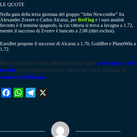
LE QUOTE
Nella gara della terza giornata del gruppo “John Newcombe” fra
Alexander Zverev e Carlos Alcaraz, per
BetFlag
e i suoi analisti
favorito è il tennista spagnolo, la cui vittoria si trova a lavagna a 1.72,
mentre il successo di Zverev è bancato a 2.08 (ritiri esclusi).
EuroBet propone il successo di Alcaraz a 1.70, GoldBet e PlanetWin a
1.72.
Per consultare altre informazioni sulle
scommesse sul
tennis
e le manifestazioni sportive, puoi visitare la
sezione dediicata
Fa
W
Te
X
ce
ha
le
bo
ts
gr
ok
A
a
pp
m