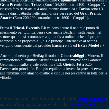
Sabato all’
ippodromo romano delle Capannelle
va infatti in scena il
Gran Premio Tino Triossi
(Euro 154.000, metri 2100 – Gruppo 1),
classica faro riservata ai 4 anni, mentre domenica a
Torino
sono i 3
anni a darsi battaglia nelle finali divise per sesso del
Gran Premio
Anact+
(Euro 200.200 entrambe, metri 1600 – Gruppi 1).
Prima il
Triossi.
Executiv Ek
va considerato il naturale punto di
riferimento per tutti. La pensa così anche Betflag – sigla leader nel
settore quando si scommesse a quota fissa online – che nel proprio
antepost lo ha proposto a 1,7. Le principali alternative al betting
vengono considerate dal provider
Encierro
a 5 ed
Extra Model
a 7.
Ancora più netto per Betflag il ruolo di
Ginostrabliggi
a Vinovo. Il
campioncino di
Philippe Allaire
dalla Francia muove con Gabriele
Gelormini in sulky e vale addirittura 1,3.
Gioiello Jet
a 5,25
l’avversario princiaple. Ben più equilibrata invece la prova riservata
alle femmine con almeno quattro o cinque nei preventivi in lotta per la
vittoria.
Per consultare altre informazioni sulle
corse ippiche
e
sui cavalli in gara, puoi visitare la
sezione dedicata