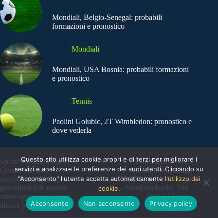
Mondiali, Belgio-Senegal: probabili
formazioni e pronostico
Mondiali
Mondiali, USA Bosnia: probabili formazioni
e pronostico
Tennis
Paolini Golubic, 2T Wimbledon: pronostico e
dove vederla
Questo sito utilizza cookie propri e di terzi per migliorare i
SportNews.BetFlag -
Copyright © 2025
servizi e analizzare le preferenze dei suoi utenti. Cliccando su
Questo sito non
SportNews BetFlag
"Acconsento" l'utente accetta automaticamente
l'utilizzo dei
rappresenta una testata
Sede Legale: Via degli
giornalistica in quanto
Aldobrandeschi, 300 |
cookie.
viene aggiornato senza
00163 | Roma
Acconsento
Non acconsento
Privacy policy
alcuna periodicità