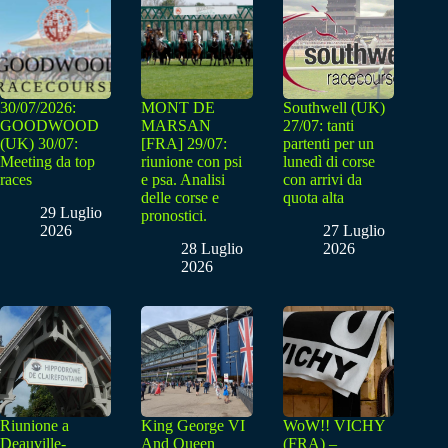
30/07/2026:
MONT DE
Southwell (UK)
GOODWOOD
MARSAN
27/07: tanti
(UK) 30/07:
[FRA] 29/07:
partenti per un
Meeting da top
riunione con psi
lunedì di corse
races
e psa. Analisi
con arrivi da
delle corse e
quota alta
29 Luglio
pronostici.
2026
27 Luglio
28 Luglio
2026
2026
Riunione a
King George VI
WoW!! VICHY
Deauville-
And Queen
(FRA) –