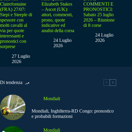
Clairefontaine
Elizabeth Stakes
COMMENTI E
(FRA) 27/07:
– Ascot (UK):
PRONOSTICI:
Siepi e Steeple di
attori, commenti,
Sabato 25 luglio
spessore con
prono, quote
2026 – Riunione
molti cavalli al
indicative ed
di 8 corse
via per quote
analisi della corsa
24 Luglio
interessanti e
24 Luglio
2026
pronostici con
2026
sorprese
27 Luglio
2026
Di tendenza
Mondiali
Mondiali, Inghilterra-RD Congo: pronostico
e probabili formazioni
Mondiali