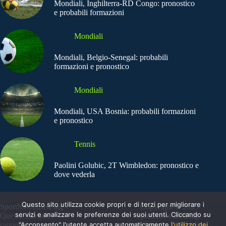
Mondiali, Inghilterra-RD Congo: pronostico
e probabili formazioni
Mondiali
Mondiali, Belgio-Senegal: probabili
formazioni e pronostico
Mondiali
Mondiali, USA Bosnia: probabili formazioni
e pronostico
Tennis
Paolini Golubic, 2T Wimbledon: pronostico e
dove vederla
Questo sito utilizza cookie propri e di terzi per migliorare i
SportNews.BetFlag -
Copyright © 2025
servizi e analizzare le preferenze dei suoi utenti. Cliccando su
Questo sito non
SportNews BetFlag
"Acconsento" l'utente accetta automaticamente
l'utilizzo dei
rappresenta una testata
Sede Legale: Via degli