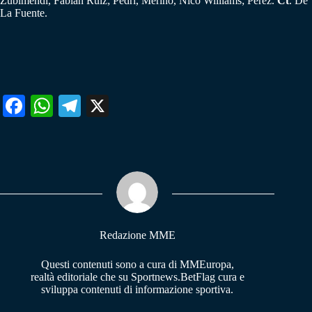
Zubimendi, Fabian Ruiz; Pedri, Merino, Nico Williams; Perez.
Ct
.
De
La Fuente.
Fa
W
Te
X
ce
ha
le
bo
ts
gr
ok
A
a
pp
m
Redazione MME
Questi contenuti sono a cura di MMEuropa,
realtà editoriale che su Sportnews.BetFlag cura e
sviluppa contenuti di informazione sportiva.