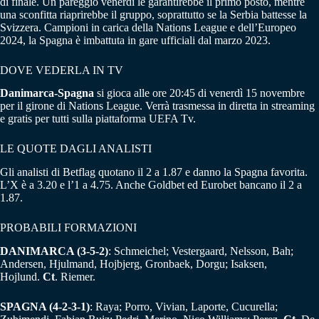
di finale. Un pareggio venerdì le garantirebbe il primo posto, mentre
una sconfitta riaprirebbe il gruppo, soprattutto se la Serbia battesse la
Svizzera. Campioni in carica della Nations League e dell’Europeo
2024, la Spagna è imbattuta in gare ufficiali dal marzo 2023.
DOVE VEDERLA IN TV
Danimarca-Spagna
si gioca alle ore 20:45 di venerdì 15 novembre
per il girone di Nations League. Verrà trasmessa in diretta in streaming
e gratis per tutti sulla piattaforma UEFA Tv.
LE QUOTE DAGLI ANALISTI
Gli analisti di Betflag quotano il 2 a 1.87 e danno la Spagna favorita.
L’X è a 3.20 e l’1 a 4.75. Anche Goldbet ed Eurobet bancano il 2 a
1.87.
PROBABILI FORMAZIONI
DANIMARCA (3-5-2)
: Schmeichel; Vestergaard, Nelsson, Bah;
Andersen, Hjulmand, Hojbjerg, Gronbaek, Dorgu; Isaksen,
Hojlund.
Ct
. Riemer.
SPAGNA (4-2-3-1)
: Raya; Porro, Vivian, Laporte, Cucurella;