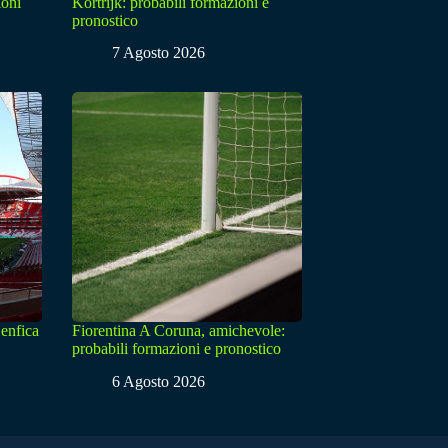
ioni
Kortrijk: probabili formazioni e
pronostico
7 Agosto 2026
enfica
Fiorentina A Coruna, amichevole:
probabili formazioni e pronostico
6 Agosto 2026