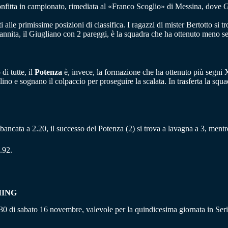
confitta in campionato, rimediata al «Franco Scoglio» di Messina, dove G
alle primissime posizioni di classifica. I ragazzi di mister Bertotto si t
sannita, il Giugliano con 2 pareggi, è la squadra che ha ottenuto meno 
i tutte, il
Potenza
è, invece, la formazione che ha ottenuto più segni X, 
ino e sognano il colpaccio per proseguire la scalata. In trasferta la squa
) è bancata a 2.20, il successo del Potenza (2) si trova a lavagna a 3, ment
.92.
MING
7.30 di sabato 16 novembre, valevole per la quindicesima giornata in Ser