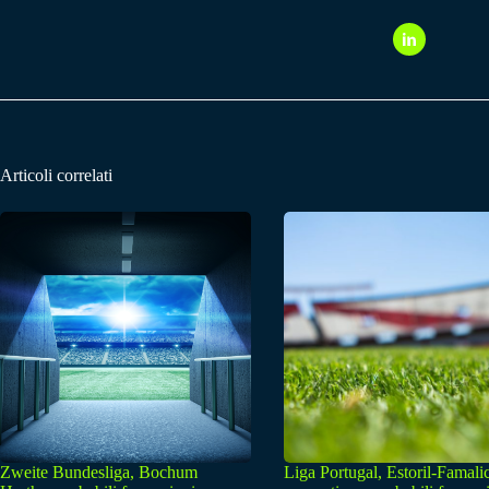
Articoli correlati
Zweite Bundesliga, Bochum
Liga Portugal, Estoril-Famali