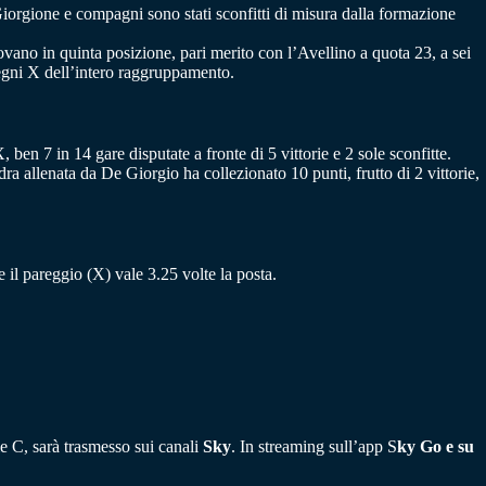
iorgione e compagni sono stati sconfitti di misura dalla formazione
rovano in quinta posizione, pari merito con l’Avellino a quota 23, a sei
segni X dell’intero raggruppamento.
ben 7 in 14 gare disputate a fronte di 5 vittorie e 2 sole sconfitte.
dra allenata da De Giorgio ha collezionato 10 punti, frutto di 2 vittorie,
re il pareggio (X) vale 3.25 volte la posta.
ie C, sarà trasmesso sui canali
Sky
. In streaming sull’app S
ky Go e su