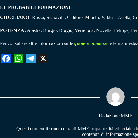
LE PROBABILI FORMAZIONI
GIUGLIANO:
Russo, Scaravilli, Caldore, Minelli, Valdesi, Acella, C
POTENZA:
Alastra, Burgio, Riggio, Verrengia, Novella, Felippe, F
Per consultare altre informazioni sulle
quote scommesse
e le manifestaz
Fa
W
Te
X
ce
ha
le
bo
ts
gr
ok
A
a
pp
m
Redazione MME
Questi contenuti sono a cura di MMEuropa, realtà editoriale c
contenuti di informazione spo