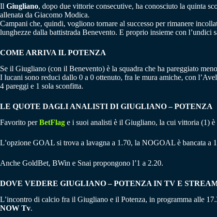
Il
Giugliano
, dopo due vittorie consecutive, ha conosciuto la quinta s
allenata da Giacomo Modica.
Campani che, quindi, vogliono tornare al successo per rimanere incollati 
lunghezze dalla battistrada Benevento. E proprio insieme con l’undici 
COME ARRIVA IL POTENZA
Se il Giugliano (con il Benevento) è la squadra che ha pareggiato meno d
I lucani sono reduci dallo 0 a 0 ottenuto, fra le mura amiche, con l’Avell
4 pareggi e 1 sola sconfitta.
LE QUOTE DAGLI ANALISTI DI GIUGLIANO – POTENZA
Favorito per
BetFlag
e i suoi analisti è il Giugliano, la cui vittoria (1
L’opzione GOAL si trova a lavagna a 1.70, la NOGOAL è bancata a 1
Anche GoldBet, BWin e Snai propongono l’1 a 2.20.
DOVE VEDERE GIUGLIANO – POTENZA IN TV E STREA
L’incontro di calcio fra il Giugliano e il Potenza, in programma alle 1
NOW Tv
.