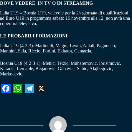
DOVE VEDERE IN TV O IN STREAMING
Italia U19 – Bosnia U19, valevole per la 2^ giornata di qualificazioni
ad Euro U19 in programma sabato 16 novembre alle 12, non avrà una
copertura televisiva.
LE PROBABILI FORMAZIONI
Italia U19 (4-3-3): Martinelli; Magni, Leoni, Natali, Pagnucco;
Mannini, Sala, Riccio; Fortini, Ekhator, Camarda.
Bosnia U19 (4-2-3-1): Mehic; Terzic, Muharemovic, Ibrisimovic,
Karacic; Lemable, Beganovic; Garcevic, Sabic, Alajbegovic;
Markocevic.
Fa
W
Te
X
ce
ha
le
bo
ts
gr
ok
A
a
pp
m