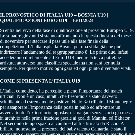
IL PRONOSTICO DI ITALIA U19 – BOSNIA U19 |
QUALIFICAZIONI EURO U19 – 16/11/202
4
Si entra nel vivo della fase di qualificazione al prossimo Europeo U19.
Le squadre giovanili si stanno affrontando in questa finestra del mese
di novembre per staccare il pass utile alla fase finale della
competizione. L’Italia ospita la Bosnia per una sfida già che può
indirizzare l’andamento del raggruppamento 8. Le prime due, infatti,
accederanno direttamente ad Euro U19 mentre la terza potrebbe
arrivarci attraverso una classifica speciale ma non sarà per nulla
semplice. Per questo motivo ogni gara ed ogni punto diventano vitali.
COME SI PRESENTA L’ITALIA U19
L’Italia, come detto, ha percepito a pieno l’importanza dei match
ufficiali. Non è un caso, infatti, che l’esordio sia stato davvero
scintillante ed estremamente positivo. Netto 3-0 rifilato al Montenegro
per assaporare l’importanza della posta in palio ed affrontare un
avversario dell’ex territorio jugoslavo. Una gara senza storia già messa
in archivio nella prima frazione grazie ai goal di Mannini ed Ekhator.
Nel secondo tempo spazio ai cambi ed al tris firmato da Riccio. A
brillare, nonostante la presenza del baby talento Camarda, è stato il
compagno di reparto del Genoa. Ekhator ha festeggiato al meglio il suo