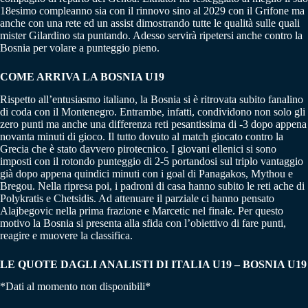
18esimo compleanno sia con il rinnovo sino al 2029 con il Grifone ma
anche con una rete ed un assist dimostrando tutte le qualità sulle quali
mister Gilardino sta puntando. Adesso servirà ripetersi anche contro la
Bosnia per volare a punteggio pieno.
COME ARRIVA LA BOSNIA U19
Rispetto all’entusiasmo italiano, la Bosnia si è ritrovata subito fanalino
di coda con il Montenegro. Entrambe, infatti, condividono non solo gli
zero punti ma anche una differenza reti pesantissima di -3 dopo appena
novanta minuti di gioco. Il tutto dovuto al match giocato contro la
Grecia che è stato davvero pirotecnico. I giovani ellenici si sono
imposti con il rotondo punteggio di 2-5 portandosi sul triplo vantaggio
già dopo appena quindici minuti con i goal di Panagakos, Mythou e
Bregou. Nella ripresa poi, i padroni di casa hanno subito le reti ache di
Polykratis e Chetsidis. Ad attenuare il parziale ci hanno pensato
Alajbegovic nella prima frazione e Marcetic nel finale. Per questo
motivo la Bosnia si presenta alla sfida con l’obiettivo di fare punti,
reagire e muovere la classifica.
LE QUOTE DAGLI ANALISTI DI ITALIA U19 – BOSNIA U19
*Dati al momento non disponibili*