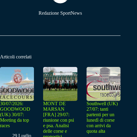
Redazione SportNews
Articoli correlati
30/07/2026:
MONT DE
Southwell (UK)
GOODWOOD
MARSAN
27/07: tanti
(UK) 30/07:
[FRA] 29/07:
partenti per un
Meeting da top
riunione con psi
lunedì di corse
races
e psa. Analisi
con arrivi da
delle corse e
quota alta
29 Luglio
pronostici.