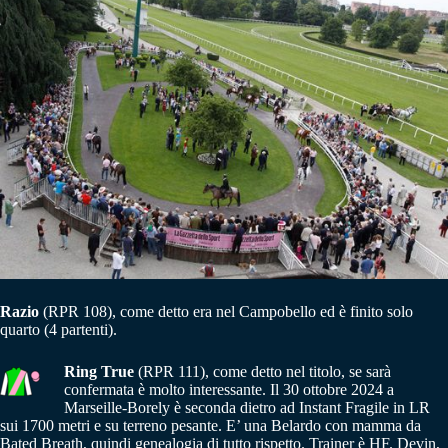
Razio
(RPR 108), come detto era nel Campobello ed è finito solo
quarto (4 partenti).
Ring True
(RPR 111), come detto nel titolo, se sarà
confermata è molto interessante. Il 30 ottobre 2024 a
Marseille-Borely è seconda dietro ad Instant Fragile in LR
sui 1700 metri e su terreno pesante. E’ una Belardo con mamma da
Bated Breath, quindi genealogia di tutto rispetto. Trainer è HF. Devin,