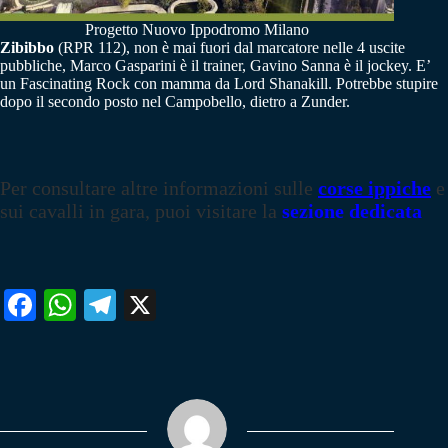
Progetto Nuovo Ippodromo Milano
Zibibbo
(RPR 112), non è mai fuori dal marcatore nelle 4 uscite
pubbliche, Marco Gasparini è il trainer, Gavino Sanna è il jockey. E’
un Fascinating Rock con mamma da Lord Shanakill. Potrebbe stupire
dopo il secondo posto nel Campobello, dietro a Zunder.
Per consultare altre informazioni sulle
corse ippiche
e
sui cavalli in gara, puoi visitare la
sezione dedicata
Fa
W
Te
X
ce
ha
le
bo
ts
gr
ok
A
a
pp
m