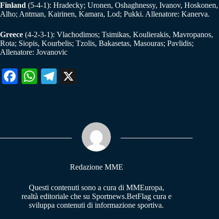
Finland
(5-4-1): Hradecky; Uronen, Oshaghnessy, Ivanov, Hoskonen,
Alho; Antman, Kairinen, Kamara, Lod; Pukki. Allenatore: Kanerva.
Greece
(4-2-3-1): Vlachodimos; Tsimikas, Koulierakis, Mavropanos,
Rota; Siopis, Kourbelis; Tzolis, Bakasetas, Masouras; Pavlidis;
Allenatore: Jovanovic
Fa
W
Te
X
ce
ha
le
bo
ts
gr
ok
A
a
pp
m
Redazione MME
Questi contenuti sono a cura di MMEuropa,
realtà editoriale che su Sportnews.BetFlag cura e
sviluppa contenuti di informazione sportiva.