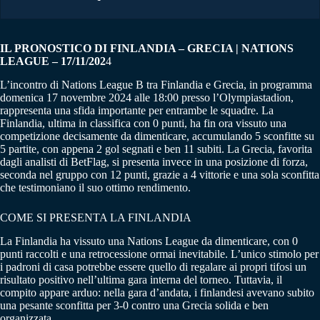
IL PRONOSTICO DI FINLANDIA – GRECIA | NATIONS
LEAGUE – 17/11/202
4
L’incontro di Nations League B tra Finlandia e Grecia, in programma
domenica 17 novembre 2024 alle 18:00 presso l’Olympiastadion,
rappresenta una sfida importante per entrambe le squadre. La
Finlandia, ultima in classifica con 0 punti, ha fin ora vissuto una
competizione decisamente da dimenticare, accumulando 5 sconfitte su
5 partite, con appena 2 gol segnati e ben 11 subiti. La Grecia, favorita
dagli analisti di BetFlag, si presenta invece in una posizione di forza,
seconda nel gruppo con 12 punti, grazie a 4 vittorie e una sola sconfitta
che testimoniano il suo ottimo rendimento.
COME SI PRESENTA LA FINLANDIA
La Finlandia ha vissuto una Nations League da dimenticare, con 0
punti raccolti e una retrocessione ormai inevitabile. L’unico stimolo per
i padroni di casa potrebbe essere quello di regalare ai propri tifosi un
risultato positivo nell’ultima gara interna del torneo. Tuttavia, il
compito appare arduo: nella gara d’andata, i finlandesi avevano subito
una pesante sconfitta per 3-0 contro una Grecia solida e ben
organizzata.