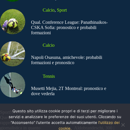
Calcio
,
Sport
Qual. Conference League: Panathinaikos-
CSKA Sofia: pronostico e probabili
formazioni
Calcio
Napoli Osasuna, amichevole: probabili
formazioni e pronostico
Tennis
Musetti Mejia, 2T Montreal: pronostico e
dove vederla
Questo sito utilizza cookie propri e di terzi per migliorare i
SportNews.BetFlag -
Copyright © 2025
servizi e analizzare le preferenze dei suoi utenti. Cliccando su
Questo sito non
SportNews BetFlag
"Acconsento" l'utente accetta automaticamente
l'utilizzo dei
rappresenta una testata
Sede Legale: Via degli
giornalistica in quanto
Aldobrandeschi, 300 |
cookie.