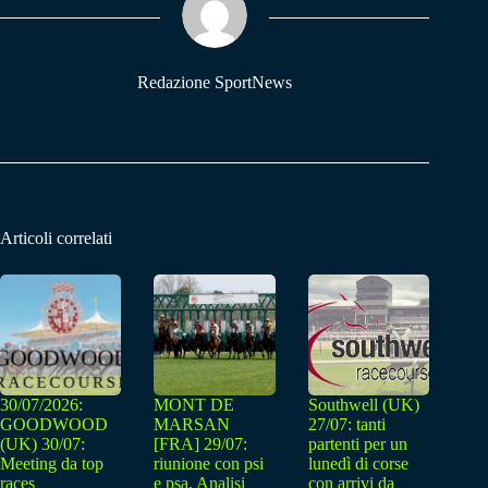
pp
m
Redazione SportNews
Articoli correlati
30/07/2026:
MONT DE
Southwell (UK)
GOODWOOD
MARSAN
27/07: tanti
(UK) 30/07:
[FRA] 29/07:
partenti per un
Meeting da top
riunione con psi
lunedì di corse
races
e psa. Analisi
con arrivi da