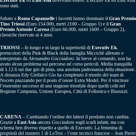
Executiv Ek
ed
East Asia
dovevano essere, Executiv Ek ed East Asia
sono stati.
Sabato a
Roma Capannelle
i favoriti hanno dominato il
Gran Premio
Tino Triossi
(Euro 154.000, metri 2100 – Gruppo 1) e il
Gran
Premio Antonio Carena
(Euro 66.000, metri 1600 – Gruppo 2),
classiche riservate ai 4 anni.
TRIOSSI
– In lungo e in largo la superiorità di
Executiv Ek
,
portacolori della Pink & Black della famiglia Miccichè allenato e
interpretato da
Alessandro Gocciadoro
. In breve al comando, non ha
avuto alcun problema sul percorso né corso pericoli. Media tranquilla
di 1.12.6 sui due giri di pista, una assoluta padronanza della situazione.
A distanza Edy Girifalco Gio ha completato il trionfo del team di
Noceto piazzando per il posto d’onore Extra Model. Per il vincitore
l’ennesimo successo di una stagione trionfale dopo quelli colti nel
Regione Campania, Unione Europea, Città di Follonica e Biasuzzi.
CARENA
– Cambiando l’ordine dei fattori il prodotto non cambia.
Grazie a
East Asia
ancora
Gocciadoro
sugli scudi infatti, ma con
schema ben diverso rispetto a quello di Executiv. La femmina di
proprietà del numero 1 di LeTrot – l’ente tecnico francese – Jean Pierre