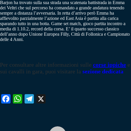
Barjon ha trovato sulla sua strada una scatenata battistrada in Emma
dei Veltri che sul percorso ha comandato a grande andatura tenendo
sempre a distanza l’avversaria. In retta d’arrivo però Emma ha
affievolito parzialmente l’azione ed East Asia è partita alla carica
sparando tutto in una botta. Game set match, gioco partita incontro a
media di 1.10.2, record della corsa. E’ il quarto successo classico
dell’anno dopo Unione Europea Filly, Città di Follonica e Campionato
delle 4 Anni.
Per consultare altre informazioni sulle
corse ippiche
e
sui cavalli in gara, puoi visitare la
sezione dedicata
Fa
W
Te
X
ce
ha
le
bo
ts
gr
ok
A
a