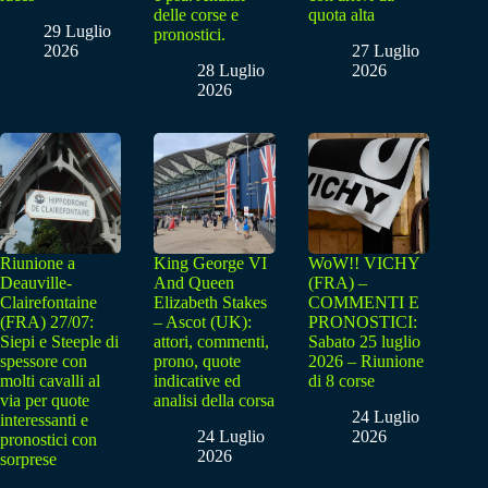
delle corse e
quota alta
29 Luglio
pronostici.
2026
27 Luglio
28 Luglio
2026
2026
Riunione a
King George VI
WoW!! VICHY
Deauville-
And Queen
(FRA) –
Clairefontaine
Elizabeth Stakes
COMMENTI E
(FRA) 27/07:
– Ascot (UK):
PRONOSTICI:
Siepi e Steeple di
attori, commenti,
Sabato 25 luglio
spessore con
prono, quote
2026 – Riunione
molti cavalli al
indicative ed
di 8 corse
via per quote
analisi della corsa
24 Luglio
interessanti e
24 Luglio
2026
pronostici con
2026
sorprese