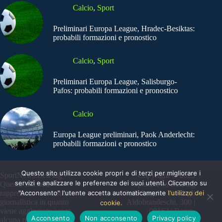
Calcio
,
Sport
Preliminari Europa League, Hradec-Besiktas:
probabili formazioni e pronostico
Calcio
,
Sport
Preliminari Europa League, Salisburgo-
Pafos: probabili formazioni e pronostico
Calcio
Europa League preliminari, Paok Anderlecht:
probabili formazioni e pronostico
Questo sito utilizza cookie propri e di terzi per migliorare i
SportNews.BetFlag -
Copyright © 2025
servizi e analizzare le preferenze dei suoi utenti. Cliccando su
Questo sito non
SportNews BetFlag
"Acconsento" l'utente accetta automaticamente
l'utilizzo dei
rappresenta una testata
Sede Legale: Via degli
giornalistica in quanto
Aldobrandeschi, 300 |
cookie.
viene aggiornato senza
00163 | Roma
Acconsento
Non acconsento
Privacy policy
alcuna periodicità