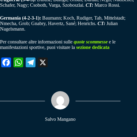
Schafer, Nagy; Csoboth, Varga, Szoboszlai.
CT:
Marco Rossi.
Germania (4-2-3-1):
Baumann; Koch, Rudiger, Tah, Mittelstadt;
Nmecha, Grob; Gnabry, Havertz, Sané; Henrichs.
CT:
Julian
Nagelsmann.
Per consultare altre informazioni sulle
quote scommesse
e le
manifestazioni sportive, puoi visitare la
sezione dedicata
Fa
W
Te
X
ce
ha
le
bo
ts
gr
ok
A
a
pp
m
Salvo Mangano