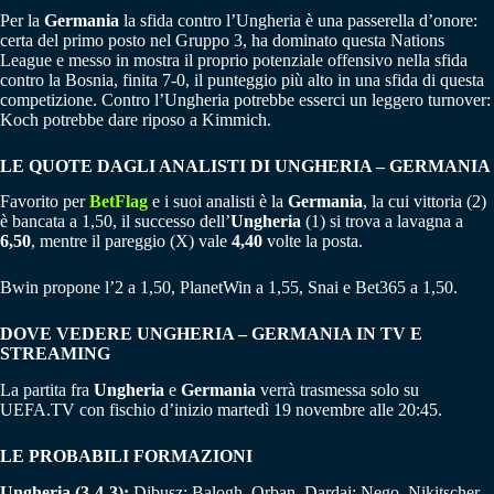
Per la
Germania
la sfida contro l’Ungheria è una passerella d’onore:
certa del primo posto nel Gruppo 3, ha dominato questa Nations
League e messo in mostra il proprio potenziale offensivo nella sfida
contro la Bosnia, finita 7-0, il punteggio più alto in una sfida di questa
competizione. Contro l’Ungheria potrebbe esserci un leggero turnover:
Koch potrebbe dare riposo a Kimmich.
LE QUOTE DAGLI ANALISTI DI UNGHERIA – GERMANIA
Favorito per
BetFlag
e i suoi analisti è la
Germania
, la cui vittoria (2)
è bancata a 1,50, il successo dell’
Ungheria
(1) si trova a lavagna a
6,50
, mentre il pareggio (X) vale
4,40
volte la posta.
Bwin propone l’2 a 1,50, PlanetWin a 1,55, Snai e Bet365 a 1,50.
DOVE VEDERE UNGHERIA – GERMANIA IN TV E
STREAMING
La partita fra
Ungheria
e
Germania
verrà trasmessa solo su
UEFA.TV con fischio d’inizio martedì 19 novembre alle 20:45.
LE PROBABILI FORMAZIONI
Ungheria (3-4-3):
Dibusz; Balogh, Orban, Dardai; Nego, Nikitscher,