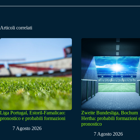
Articoli correlati
Liga Portugal, Estoril-Famalicao:
Zweite Bundesliga, Bochum
pronostico e probabili formazioni
Hertha: probabili formazioni 
pronostico
7 Agosto 2026
7 Agosto 2026