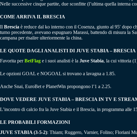
Nelle successive cinque partite, due sconfitte (l’ultima quella interna co
COME ARRIVA IL BRESCIA
Il
Brescia
è reduce dal ko interno con il Cosenza, giunto al 95′ dopo che 
turno precedente, avevano espugnaro Marassi, battendo di misura la Samp
campana per risalire ulteriormente la china.
LE QUOTE DAGLI ANALISTI DI JUVE STABIA – BRESCIA
Favorita per
BetFlag
e i suoi analisti è la
Juve Stabia
, la cui vittoria 
Le opzioni GOAL e NOGOAL si trovano a lavagna a 1.85.
Anche Snai, EuroBet e PlanetWin propongono l’1 a 2.25.
DOVE VEDERE JUVE STABIA – BRESCIA IN TV E STREA
L’incontro di calcio fra la Juve Stabia e il Brescia, in programma alle 
LE PROBABILI FORMAZIONI
JUVE STABIA (3-5-2)
: Thiam; Ruggero, Varnier, Folino; Floriani Mus