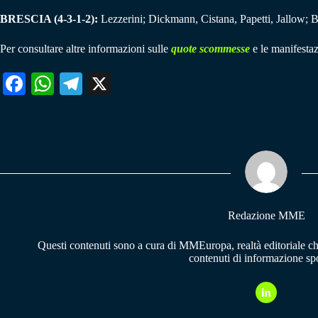
BRESCIA (4-3-1-2):
Lezzerini; Dickmann, Cistana, Papetti, Jallow; Bi
Per consultare altre informazioni sulle
quote scommesse
e le manifestaz
Fa
W
Te
X
ce
ha
le
bo
ts
gr
ok
A
a
pp
m
Redazione MME
Questi contenuti sono a cura di MMEuropa, realtà editoriale c
contenuti di informazione spo