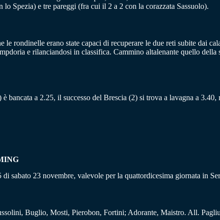
n lo Spezia) e tre pareggi (fra cui il 2 a 2 con la corazzata Sassuolo).
le rondinelle erano state capaci di recuperare le due reti subite dai cal
doria e rilanciandosi in classifica. Cammino altalenante quello della s
(1) è bancata a 2.25, il successo del Brescia (2) si trova a lavagna a 3.40,
MING
15 di sabato 23 novembre, valevole per la quattordicesima giornata in Ser
solini, Buglio, Mosti, Pierobon, Fortini; Adorante, Maistro. All. Pagli