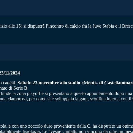
 alle 15) si disputerà l’incontro di calcio fra la Juve Stabia e il Bresc
/11/2024
o cadetti.
Sabato 23 novembre allo stadio «Menti» di Castellammare di
nato di Serie B.
chiude la zona playoff e si presentano a questo appuntamento dopo una s
 una clamorosa, per come si è sviluppata la gara, sconfitta interna con i
ola, e con uno zoccolo duro proveniente dalla C, ha disputato un ottimo i
obabilmente fisiologia. Le “vespe”, infatti, non vincono da oltre un mese,