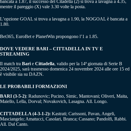
bancata a 1.87, il successo del Citadella (2) si trova a lavagna a 4.35,
mentre il pareggio (X) vale 3.30 volte la posta.
L’opzione GOAL si trova a lavagna a 1.90, la NOGOAL è bancata a
1.80.
Bet365, EuroBet e PlanetWin propongono l’1 a 1.85.
DOVE VEDERE BARI – CITTADELLA IN TV E
STREAMING
Il match tra
Bari
e
Cittadella
, valido per la 14ª giornata di Serie B
2024/2025, sarà trasmesso domenica 24 novembre 2024 alle ore 15 ed
è visibile sia su DAZN.
LE PROBABILI FORMAZIONI
BARI (3-5-2)
: Radunovic; Pucino, Simic, Mantovani; Oliveri, Maita,
Maiello, Lella, Dorval; Novakovich, Lasagna. All. Longo.
CITTADELLA (4-3-1-2):
Kastrati; Carissoni, Pavan, Angeli,
Masciangelo; Amatucci, Casolari, Branca; Cassano; Pandolfi, Rabbi.
All. Dal Canto.