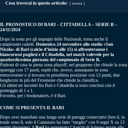
Cosa troverai in questo articolo:
mostra
IL PRONOSTICO DI BARI – CITTADELLA – SERIE B –
24/11/2024
Dopo la sosta per gli impegni delle Nazionali, torna anche il
campionato cadetti.
Domenica 24 novembre allo stadio «San
Nicola» di Bari (calcio d’inizio alle 15) si affronteranno i
biancorossi pugliesi e il Cittadella, nel match valevole per la
quattordicesima giornata del campionato di Serie B.
Padroni di casa in piena zona playoff, nel gruppone che chiude la zona
spareggi con 17 punti, ospiti che, invece, annaspano in zona
retrocessione e si trovano in penultima posizione con 12 punti, due
lunghezze in più del Frosinone che chiude la classifica.
Gli ultimi tre incontri fra Bari e Cittadella si sono conclusi con il
punteggio di 1 a 1.
Favorito, per i bookmakers, è il Bari.
COME SI PRESENTA IL BARI
Dopo aver inanellato una lunga serie di pareggi consecutivi (ben 6, in
totale sono 8, solo il Catanzaro ha fatto “meglio” con 9 segni X su 13
partite disputate), il
Bari
ha espugnato l’Arechi di Salerno grazie alle