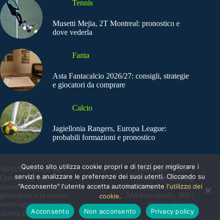
Tennis
Musetti Mejia, 2T Montreal: pronostico e
dove vederla
Fanta
Asta Fantacalcio 2026/27: consigli, strategie
e giocatori da comprare
Calcio
Jagiellonia Rangers, Europa League:
probabili formazioni e pronostico
Questo sito utilizza cookie propri e di terzi per migliorare i
SportNews.BetFlag -
Copyright © 2025
servizi e analizzare le preferenze dei suoi utenti. Cliccando su
Questo sito non
SportNews BetFlag
"Acconsento" l'utente accetta automaticamente
l'utilizzo dei
rappresenta una testata
Sede Legale: Via degli
giornalistica in quanto
Aldobrandeschi, 300 |
cookie.
viene aggiornato senza
00163 | Roma
Acconsento
Non acconsento
Privacy policy
alcuna periodicità