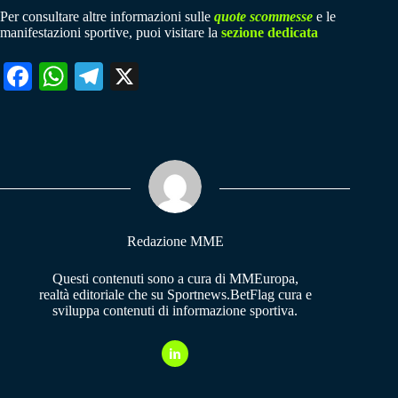
Per consultare altre informazioni sulle
quote scommesse
e le
manifestazioni sportive, puoi visitare la
sezione dedicata
Fa
W
Te
X
ce
ha
le
bo
ts
gr
ok
A
a
pp
m
Redazione MME
Questi contenuti sono a cura di MMEuropa,
realtà editoriale che su Sportnews.BetFlag cura e
sviluppa contenuti di informazione sportiva.