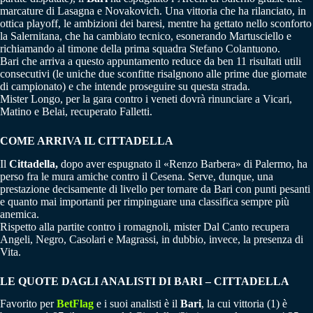
marcature di Lasagna e Novakovich. Una vittoria che ha rilanciato, in
ottica playoff, le ambizioni dei baresi, mentre ha gettato nello sconforto
la Salernitana, che ha cambiato tecnico, esonerando Martusciello e
richiamando al timone della prima squadra Stefano Colantuono.
Bari che arriva a questo appuntamento reduce da ben 11 risultati utili
consecutivi (le uniche due sconfitte risalgnono alle prime due giornate
di campionato) e che intende proseguire su questa strada.
Mister Longo, per la gara contro i veneti dovrà rinunciare a Vicari,
Matino e Belai, recuperato Falletti.
COME ARRIVA IL CITTADELLA
Il
Cittadella,
dopo aver espugnato il «Renzo Barbera» di Palermo, ha
perso fra le mura amiche contro il Cesena. Serve, dunque, una
prestazione decisamente di livello per tornare da Bari con punti pesanti
e quanto mai importanti per rimpinguare una classifica sempre più
anemica.
Rispetto alla partite contro i romagnoli, mister Dal Canto recupera
Angeli, Negro, Casolari e Magrassi, in dubbio, invece, la presenza di
Vita.
LE QUOTE DAGLI ANALISTI DI BARI – CITTADELLA
Favorito per
BetFlag
e i suoi analisti è il
Bari
, la cui vittoria (1) è