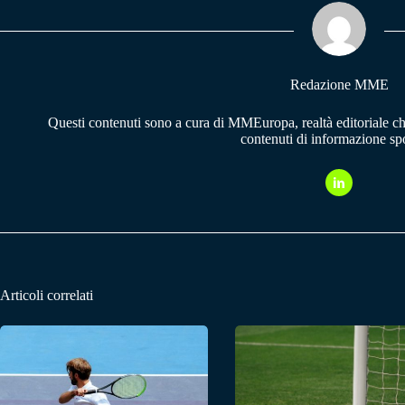
ok
A
a
pp
m
Redazione MME
Questi contenuti sono a cura di MMEuropa, realtà editoriale c
contenuti di informazione spo
Articoli correlati