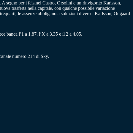
A segno per i felsinei Castro, Orsolini e un rinvigorito Karlsson,
ova trasferta nella capitale, con qualche possibile variazione
la trequarti, le assenze obbligano a soluzioni diverse: Karlsson, Odgaard
ece banca l’1 a 1.87, l’X a 3.35 e il 2 a 4.05.
l canale numero 214 di Sky.
.