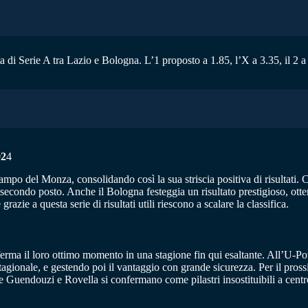
a di Serie A tra Lazio e Bologna. L’1 proposto a 1.85, l’X a 3.35, il 2 a
02
4
po del Monza, consolidando così la sua striscia positiva di risultati. 
econdo posto. Anche il Bologna festeggia un risultato prestigioso, ottenu
grazie a questa serie di risultati utili riescono a scalare la classifica.
erma il loro ottimo momento in una stagione fin qui esaltante. All’U-Pow
agionale, e gestendo poi il vantaggio con grande sicurezza. Per il pros
re Guendouzi e Rovella si confermano come pilastri insostituibili a cen