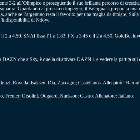
 3-2 all’Olimpico e proseguendo il suo brillante percorso di crescita. 
 squadra. Guardando al prossimo impegno, il Bologna si prepara a una nu
ga, anche se l’argentino resta il favorito per una maglia da titolare. Sul
l’indisponibilità di Ndoye.
, il 2 a 4.50. SNAI fissa l’1 a 1.83, l’X a 3.45 e il 2 a 4.50. GoldBet inv
ia a DAZN che a Sky, è quella di attivare DAZN 1 e vedere la partita su
ouzi, Rovella; Isaksen, Dia, Zaccagni; Castellanos. Allenatore: Baroni
Freuler; Orsolini, Odgaard, Karlsson; Castro. Allenatore: Italiano.