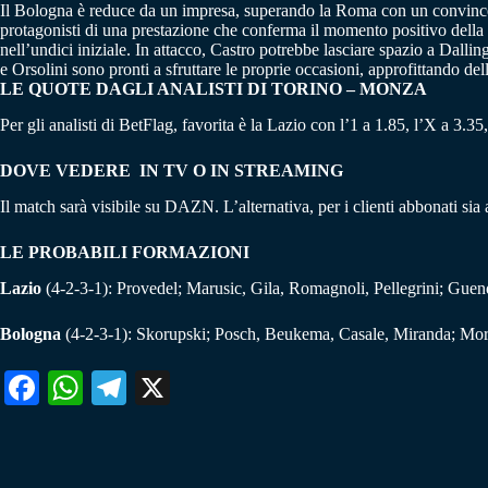
Il Bologna è reduce da un impresa, superando la Roma con un convincente
protagonisti di una prestazione che conferma il momento positivo della
nell’undici iniziale. In attacco, Castro potrebbe lasciare spazio a Dallin
e Orsolini sono pronti a sfruttare le proprie occasioni, approfittando del
LE QUOTE DAGLI ANALISTI DI TORINO – MONZA
Per gli analisti di BetFlag, favorita è la Lazio con l’1 a 1.85, l’X a 3.35
DOVE VEDERE IN TV O IN STREAMING
Il match sarà visibile su DAZN. L’alternativa, per i clienti abbonati s
LE PROBABILI FORMAZIONI
Lazio
(4-2-3-1): Provedel; Marusic, Gila, Romagnoli, Pellegrini; Guend
Bologna
(4-2-3-1): Skorupski; Posch, Beukema, Casale, Miranda; Moro, 
Fa
W
Te
X
ce
ha
le
bo
ts
gr