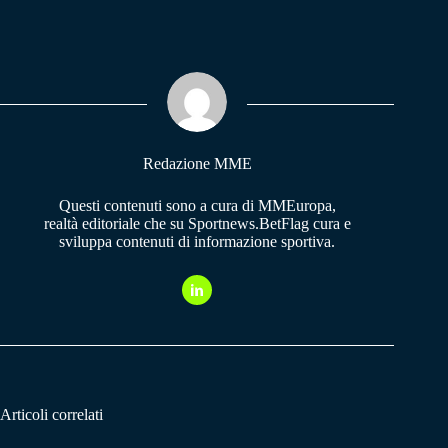
ce
ha
le
bo
ts
gr
ok
A
a
pp
m
Redazione MME
Questi contenuti sono a cura di MMEuropa,
realtà editoriale che su Sportnews.BetFlag cura e
sviluppa contenuti di informazione sportiva.
Articoli correlati