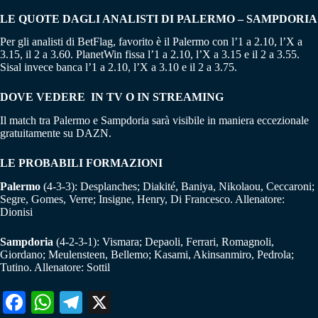
LE QUOTE DAGLI ANALISTI DI PALERMO – SAMPDORIA
Per gli analisti di BetFlag, favorito è il Palermo con l’1 a 2.10, l’X a
3.15, il 2 a 3.60. PlanetWin fissa l’1 a 2.10, l’X a 3.15 e il 2 a 3.55.
Sisal invece banca l’1 a 2.10, l’X a 3.10 e il 2 a 3.75.
DOVE VEDERE IN TV O IN STREAMING
Il match tra Palermo e Sampdoria sarà visibile in maniera eccezionale
gratuitamente su DAZN.
LE PROBABILI FORMAZIONI
Palermo
(4-3-3): Desplanches; Diakité, Baniya, Nikolaou, Ceccaroni;
Segre, Gomes, Verre; Insigne, Henry, Di Francesco. Allenatore:
Dionisi
Sampdoria
(4-2-3-1): Vismara; Depaoli, Ferrari, Romagnoli,
Giordano; Meulensteen, Bellemo; Kasami, Akinsanmiro, Pedrola;
Tutino. Allenatore: Sottil
Fa
W
Te
X