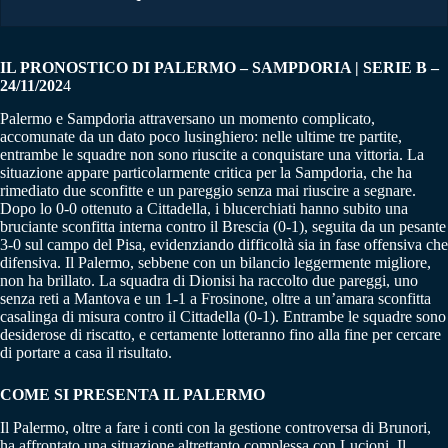
IL PRONOSTICO DI PALERMO – SAMPDORIA | SERIE B –
24/11/202
4
Palermo e Sampdoria attraversano un momento complicato,
accomunate da un dato poco lusinghiero: nelle ultime tre partite,
entrambe le squadre non sono riuscite a conquistare una vittoria. La
situazione appare particolarmente critica per la Sampdoria, che ha
rimediato due sconfitte e un pareggio senza mai riuscire a segnare.
Dopo lo 0-0 ottenuto a Cittadella, i blucerchiati hanno subito una
bruciante sconfitta interna contro il Brescia (0-1), seguita da un pesante
3-0 sul campo del Pisa, evidenziando difficoltà sia in fase offensiva che
difensiva. Il Palermo, sebbene con un bilancio leggermente migliore,
non ha brillato. La squadra di Dionisi ha raccolto due pareggi, uno
senza reti a Mantova e un 1-1 a Frosinone, oltre a un’amara sconfitta
casalinga di misura contro il Cittadella (0-1). Entrambe le squadre sono
desiderose di riscatto, e certamente lotteranno fino alla fine per cercare
di portare a casa il risultato.
COME SI PRESENTA IL PALERMO
Il Palermo, oltre a fare i conti con la gestione controversa di Brunori,
ha affrontato una situazione altrettanto complessa con Lucioni. Il