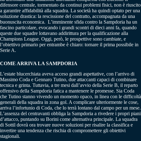
difensore centrale, tormentato da continui problemi fisici, non è riuscito
a garantire affidabilità alla squadra. La società ha quindi optato per una
soluzione drastica: la rescissione del contratto, accompagnata da una
buonuscita economica. L’imminente sfida contro la Sampdoria ha un
fascino particolare, evocando i grandi scontri di dieci anni fa, quando
queste due squadre lottavano addirittura per la qualificazione alla
Champions League. Oggi, però, le prospettive sono cambiate, e
l’obiettivo primario per entrambe è chiaro: tornare il prima possibile in
Serie A.
COME ARRIVA LA SAMPDORIA
L’estate blucerchiata aveva acceso grandi aspettative, con l’arrivo di
Massimo Coda e Gennaro Tutino, due attaccanti capaci di combinare
tecnica e grinta. Tuttavia, a tre mesi dall’avvio della Serie B, il reparto
offensivo della Sampdoria fatica a mantenere le promesse. Sia Coda
che Tutino stanno vivendo un momento opaco, in linea con le difficoltà
generali della squadra in zona gol. A complicare ulteriormente le cose,
arriva l’infortunio di Coda, che lo terrà lontano dal campo per un mese.
L’assenza del centravanti obbliga la Sampdoria a rivedere i propri piani
d’attacco, puntando su Borini come alternativa principale. La squadra
di Sottil dovrà ora trovare nuove soluzioni per risalire la classifica e
invertire una tendenza che rischia di compromettere gli obiettivi
stagionali.