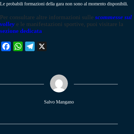
Le probabili formazioni della gara non sono al momento disponibili.
Per consultare altre informazioni sulle
scommesse sul
volley
e le manifestazioni sportive, puoi visitare la
sezione dedicata
Fa
W
Te
X
ce
ha
le
bo
ts
gr
ok
A
a
pp
m
Salvo Mangano