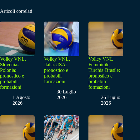
Articoli correlati
Volley VNL,
Volley VNL,
Volley VNL
Slovenia-
Italia-USA:
Femminile,
Polonia:
pronostico e
Turchia-Brasile:
pronostico e
probabili
pronostico e
probabili
formazioni
probabili
formazioni
formazioni
30 Luglio
1 Agosto
2026
26 Luglio
2026
2026