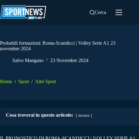
Salta
al
Cerca
contenuto
Probabili formazioni: Roma-Scandicci | Volley Serie A1 23
novembre 2024
Salvo Mangano
23 Novembre 2024
Home
/
Sport
/
Altri Sport
Cosa troverai in questo articolo:
mostra
IL PRONOSTICO DI ROMA-SCANDICCI | VOLLEY SERIE A1