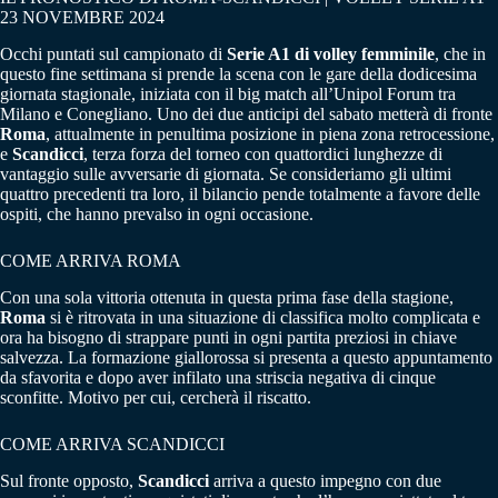
23 NOVEMBRE 2024
Occhi puntati sul campionato di
Serie A1 di volley femminile
, che in
questo fine settimana si prende la scena con le gare della dodicesima
giornata stagionale, iniziata con il big match all’Unipol Forum tra
Milano e Conegliano. Uno dei due anticipi del sabato metterà di fronte
Roma
, attualmente in penultima posizione in piena zona retrocessione,
e
Scandicci
, terza forza del torneo con quattordici lunghezze di
vantaggio sulle avversarie di giornata. Se consideriamo gli ultimi
quattro precedenti tra loro, il bilancio pende totalmente a favore delle
ospiti, che hanno prevalso in ogni occasione.
COME ARRIVA ROMA
Con una sola vittoria ottenuta in questa prima fase della stagione,
Roma
si è ritrovata in una situazione di classifica molto complicata e
ora ha bisogno di strappare punti in ogni partita preziosi in chiave
salvezza. La formazione giallorossa si presenta a questo appuntamento
da sfavorita e dopo aver infilato una striscia negativa di cinque
sconfitte. Motivo per cui, cercherà il riscatto.
COME ARRIVA SCANDICCI
Sul fronte opposto,
Scandicci
arriva a questo impegno con due