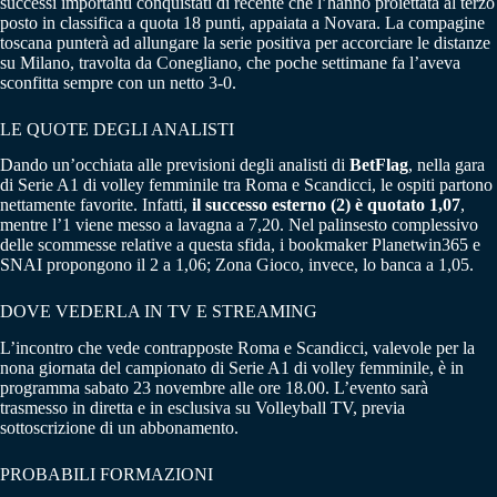
successi importanti conquistati di recente che l’hanno proiettata al terzo
posto in classifica a quota 18 punti, appaiata a Novara. La compagine
toscana punterà ad allungare la serie positiva per accorciare le distanze
su Milano, travolta da Conegliano, che poche settimane fa l’aveva
sconfitta sempre con un netto 3-0.
LE QUOTE DEGLI ANALISTI
Dando un’occhiata alle previsioni degli analisti di
BetFlag
, nella gara
di Serie A1 di volley femminile tra Roma e Scandicci, le ospiti partono
nettamente favorite. Infatti,
il successo esterno (2) è quotato 1,07
,
mentre l’1 viene messo a lavagna a 7,20. Nel palinsesto complessivo
delle scommesse relative a questa sfida, i bookmaker Planetwin365 e
SNAI propongono il 2 a 1,06; Zona Gioco, invece, lo banca a 1,05.
DOVE VEDERLA IN TV E STREAMING
L’incontro che vede contrapposte Roma e Scandicci, valevole per la
nona giornata del campionato di Serie A1 di volley femminile, è in
programma sabato 23 novembre alle ore 18.00. L’evento sarà
trasmesso in diretta e in esclusiva su Volleyball TV, previa
sottoscrizione di un abbonamento.
PROBABILI FORMAZIONI