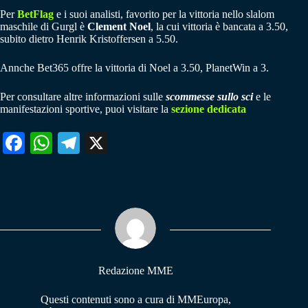
Per
BetFlag
e i suoi analisti, favorito per la vittoria nello slalom
maschile di Gurgl è
Clement Noel
, la cui vittoria è bancata a 3.50,
subito dietro Henrik Kristoffersen a 5.50.
Annche Bet365 offre la vittoria di Noel a 3.50, PlanetWin a 3.
Per consultare altre informazioni sulle
scommesse sullo sci
e le
manifestazioni sportive, puoi visitare la
sezione dedicata
Fa
W
Te
X
ce
ha
le
bo
ts
gr
ok
A
a
pp
m
Redazione MME
Questi contenuti sono a cura di MMEuropa,