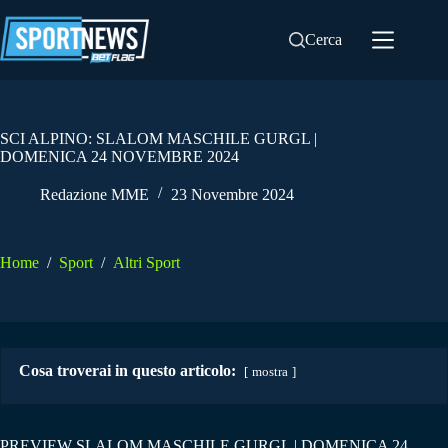
Salta
al
Cerca
contenuto
SCI ALPINO: SLALOM MASCHILE GURGL |
DOMENICA 24 NOVEMBRE 2024
Redazione MME
23 Novembre 2024
Home
/
Sport
/
Altri Sport
Cosa troverai in questo articolo:
mostra
PREVIEW SLALOM MASCHILE GURGL | DOMENICA 24