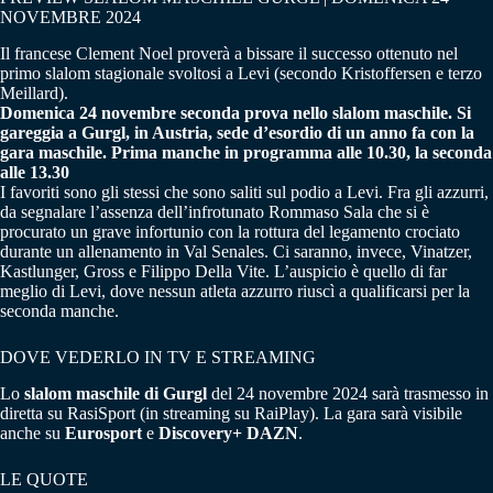
NOVEMBRE 2024
Il francese Clement Noel proverà a bissare il successo ottenuto nel
primo slalom stagionale svoltosi a Levi (secondo Kristoffersen e terzo
Meillard).
Domenica 24 novembre seconda prova nello slalom maschile. Si
gareggia a Gurgl, in Austria, sede d’esordio di un anno fa con la
gara maschile. Prima manche in programma alle 10.30, la seconda
alle 13.30
I favoriti sono gli stessi che sono saliti sul podio a Levi. Fra gli azzurri,
da segnalare l’assenza dell’infrotunato Rommaso Sala che si è
procurato un grave infortunio con la rottura del legamento crociato
durante un allenamento in Val Senales. Ci saranno, invece, Vinatzer,
Kastlunger, Gross e Filippo Della Vite. L’auspicio è quello di far
meglio di Levi, dove nessun atleta azzurro riuscì a qualificarsi per la
seconda manche.
DOVE VEDERLO IN TV E STREAMING
Lo
slalom maschile di Gurgl
del 24 novembre 2024 sarà trasmesso in
diretta su RasiSport (in streaming su RaiPlay). La gara sarà visibile
anche su
Eurosport
e
Discovery+ DAZN
.
LE QUOTE