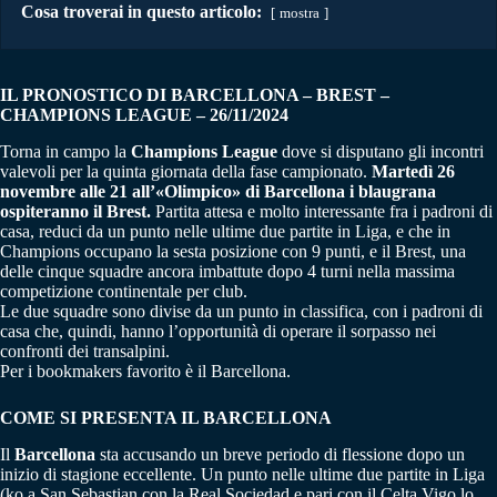
Cosa troverai in questo articolo:
mostra
IL PRONOSTICO DI BARCELLONA – BREST –
CHAMPIONS LEAGUE – 26/11/2024
Torna in campo la
Champions League
dove si disputano gli incontri
valevoli per la quinta giornata della fase campionato.
Martedì 26
novembre alle 21 all’«Olimpico» di Barcellona i blaugrana
ospiteranno il Brest.
Partita attesa e molto interessante fra i padroni di
casa, reduci da un punto nelle ultime due partite in Liga, e che in
Champions occupano la sesta posizione con 9 punti, e il Brest, una
delle cinque squadre ancora imbattute dopo 4 turni nella massima
competizione continentale per club.
Le due squadre sono divise da un punto in classifica, con i padroni di
casa che, quindi, hanno l’opportunità di operare il sorpasso nei
confronti dei transalpini.
Per i bookmakers favorito è il Barcellona.
COME SI PRESENTA IL BARCELLONA
Il
Barcellona
sta accusando un breve periodo di flessione dopo un
inizio di stagione eccellente. Un punto nelle ultime due partite in Liga
(ko a San Sebastian con la Real Sociedad e pari con il Celta Vigo lo