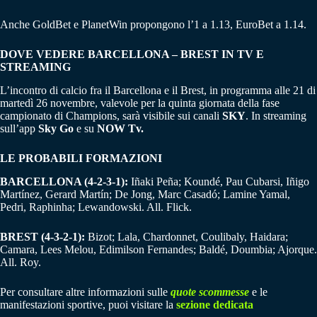
Anche GoldBet e PlanetWin propongono l’1 a 1.13, EuroBet a 1.14.
DOVE VEDERE BARCELLONA – BREST IN TV E
STREAMING
L’incontro di calcio fra il Barcellona e il Brest, in programma alle 21 di
martedì 26 novembre, valevole per la quinta giornata della fase
campionato di Champions, sarà visibile sui canali
SKY
. In streaming
sull’app
Sky Go
e su
NOW Tv.
LE PROBABILI FORMAZIONI
BARCELLONA (4-2-3-1):
Iñaki Peña; Koundé, Pau Cubarsi, Iñigo
Martínez, Gerard Martín; De Jong, Marc Casadó; Lamine Yamal,
Pedri, Raphinha; Lewandowski. All. Flick.
BREST (4-3-2-1):
Bizot; Lala, Chardonnet, Coulibaly, Haidara;
Camara, Lees Melou, Edimilson Fernandes; Baldé, Doumbia; Ajorque.
All. Roy.
Per consultare altre informazioni sulle
quote scommesse
e le
manifestazioni sportive, puoi visitare la
sezione dedicata