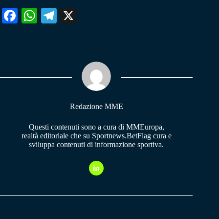
Fa
W
Te
X
ce
ha
le
bo
ts
gr
ok
A
a
pp
m
Redazione MME
Questi contenuti sono a cura di MMEuropa,
realtà editoriale che su Sportnews.BetFlag cura e
sviluppa contenuti di informazione sportiva.