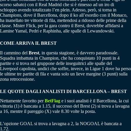
scorso sabato) con il Real Madrid che si è rimesso ad un iro di
schioppo avendo totalizzato l’en plein. Adesso, però, si torna in
Champions, dove il Barcellona, dopo il ko all’esordio con il Monaco,
ha inanellato tre vittorie di fila, mettendosi a ridosso delle prime della
classe. Mister Flick, per la gara contro il Brest, dovrebbe affidarsi a
Lamine Yamal, Pedri e Raphinha, alle spalle di Lewandowski.
COME ARRIVA IL BREST
Il cammino del
Brest
, in questa stagione, è davvero paradossale.
Squadra imbattuta in Champion, che ha conquistato 10 punti in 4
partite e si trova nel gruppone delle inseguitrici alle spalle del
Liverpool capolista, undici che soffre, invece, in Ligue 1 dove ha perso
le ultime tre partite di fila e vanta solo un lieve margine (3 punti) sulla
zona retrocessione.
LE QUOTE DAGLI ANALISTI DI BARCELLONA – BREST
Nettamente favorito per
BetFlag
e i suoi analisti è il Barcellona, la cui
vittoria (1) è bancata a 1.15, il successo del Brest (2) si trova a lavagna
a 16, mentre il pareggio (X) vale 8.30 volte la posta.
L’opzione GOAL si trova a lavagna a 2, la NOGOAL è bancata a
1.72.