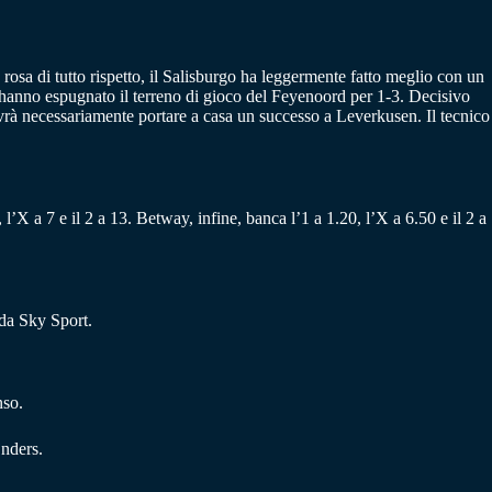
osa di tutto rispetto, il Salisburgo ha leggermente fatto meglio con un
 hanno espugnato il terreno di gioco del Feyenoord per 1-3. Decisivo
vrà necessariamente portare a casa un successo a Leverkusen. Il tecnico
l’X a 7 e il 2 a 13. Betway, infine, banca l’1 a 1.20, l’X a 6.50 e il 2 a
da Sky Sport.
nso.
nders.