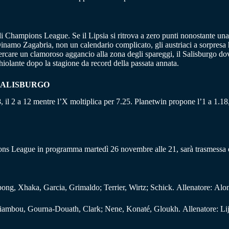
 Champions League. Se il Lipsia si ritrova a zero punti nonostante una r
Dinamo Zagabria, non un calendario complicato, gli austriaci a sorpresa
rcare un clamoroso aggancio alla zona degli spareggi, il Salisburgo do
hiolante dopo la stagione da record della passata annata.
SALISBURGO
, il 2 a 12 mentre l’X moltiplica per 7.25. Planetwin propone l’1 a 1.18, 
ons League in programma martedì 26 novembre alle 21, sarà trasmessa 
ng, Xhaka, Garcia, Grimaldo; Terrier, Wirtz; Schick. Allenatore: Alo
Diambou, Gourna-Douath, Clark; Nene, Konaté, Gloukh. Allenatore: Lij