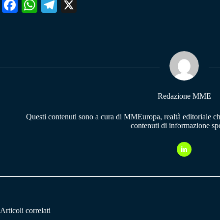
Fa
W
Te
X
ce
ha
le
bo
ts
gr
ok
A
a
pp
m
Redazione MME
Questi contenuti sono a cura di MMEuropa, realtà editoriale c
contenuti di informazione spo
Articoli correlati