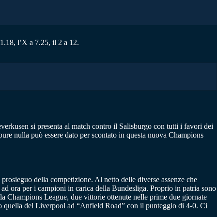
18, l’X a 7.25, il 2 a 12.
rkusen si presenta al match contro il Salisburgo con tutti i favori dei
Eppure nulla può essere dato per scontato in questa nuova Champions
 prosieguo della competizione. Al netto delle diverse assenze che
o ad ora per i campioni in carica della Bundesliga. Proprio in patria sono
da la Champions League, due vittorie ottenute nelle prime due giornate
io quella del Liverpool ad “Anfield Road” con il punteggio di 4-0. Ci