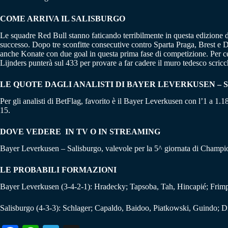
COME ARRIVA IL SALISBURGO
Le squadre Red Bull stanno faticando terribilmente in questa edizione di
successo. Dopo tre sconfitte consecutive contro Sparta Praga, Brest e 
anche Konate con due goal in questa prima fase di competizione. Per ce
Lijnders punterà sul 433 per provare a far cadere il muro tedesco scricc
LE QUOTE DAGLI ANALISTI DI BAYER LEVERKUSEN – 
Per gli analisti di BetFlag, favorito è il Bayer Leverkusen con l’1 a 1.18
15.
DOVE VEDERE IN TV O IN STREAMING
Bayer Leverkusen – Salisburgo, valevole per la 5^ giornata di Champi
LE PROBABILI FORMAZIONI
Bayer Leverkusen (3-4-2-1): Hradecky; Tapsoba, Tah, Hincapié; Frimpo
Salisburgo (4-3-3): Schlager; Capaldo, Baidoo, Piatkowski, Guindo; 