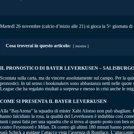
Martedì 26 novembre (calcio d’inizio alle 21) si gioca la 5^ giornata d
Cosa troverai in questo articolo:
mostra
IL PRONOSTICO DI BAYER LEVERKUSEN – SALISBURGO 
Scontata sulla carta, ma da vincere assolutamente sul campo. Per la quin
pronostici. In tal senso i bookmakers sono abbastanza netti nelle quot
League che ha regalato risultati a sorpresa e messo in crisi anche le mi
COME SI PRESENTA IL BAYER LEVERKUSEN
Alla “BayArena” la squadra di mister Xabi Alonso non può sbagliare. Qu
hanno falcidiato la rosa, la qualità del Leverkusen è indubbia così come 
tanti i passi falsi per una squadra che si trova al quarto posto con ben
contro Feyenoord e Milan. Di contro gli ultimi 180 minuti hanno portato 
sarà Schick a guidare l’attacco vista l’assenza di Boniface. L’attaccan