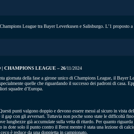
i Champions League tra Bayer Leverkusen e Salisburgo. L’1 proposto a 1.
| CHAMPIONS LEAGUE – 26
/11/2024
ta giornata della fase a girone unico di Champions League, il Bayer Leve
e specialmente quelle che riguardando il successo dei padroni di casa. 
gliori squadre d’Europa.
esti punti valgono doppio e devono essere messi al sicuro in vista del
il gap con gli avversari. Tuttavia non poche sono state le difficoltà fin
 nove lunghezze già accumulate sulla vetta di ritardo. Per quanto riguar
in dote solo il punto contro il Brest mentre è stata una lezione di calc
te ceco è reduce da una doppietta in campionato.