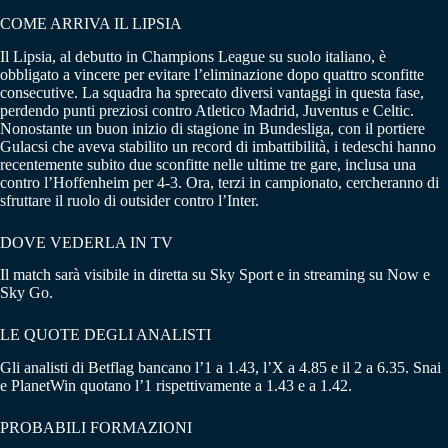
COME ARRIVA IL LIPSIA
Il Lipsia, al debutto in Champions League su suolo italiano, è
obbligato a vincere per evitare l’eliminazione dopo quattro sconfitte
consecutive. La squadra ha sprecato diversi vantaggi in questa fase,
perdendo punti preziosi contro Atletico Madrid, Juventus e Celtic.
Nonostante un buon inizio di stagione in Bundesliga, con il portiere
Gulacsi che aveva stabilito un record di imbattibilità, i tedeschi hanno
recentemente subito due sconfitte nelle ultime tre gare, inclusa una
contro l’Hoffenheim per 4-3. Ora, terzi in campionato, cercheranno di
sfruttare il ruolo di outsider contro l’Inter.
DOVE VEDERLA IN TV
Il match sarà visibile in diretta su Sky Sport e in streaming su Now e
Sky Go.
LE QUOTE DEGLI ANALISTI
Gli analisti di Betflag bancano l’1 a 1.43, l’X a 4.85 e il 2 a 6.35. Snai
e PlanetWin quotano l’1 rispettivamente a 1.43 e a 1.42.
PROBABILI FORMAZIONI