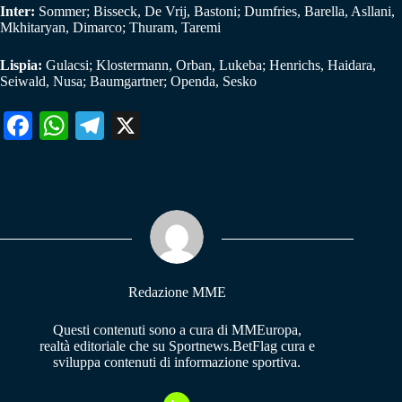
Inter:
Sommer; Bisseck, De Vrij, Bastoni; Dumfries, Barella, Asllani,
Mkhitaryan, Dimarco; Thuram, Taremi
Lispia:
Gulacsi; Klostermann, Orban, Lukeba; Henrichs, Haidara,
Seiwald, Nusa; Baumgartner; Openda, Sesko
Fa
W
Te
X
ce
ha
le
bo
ts
gr
ok
A
a
pp
m
Redazione MME
Questi contenuti sono a cura di MMEuropa,
realtà editoriale che su Sportnews.BetFlag cura e
sviluppa contenuti di informazione sportiva.