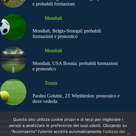
e probabili formazioni
Mondiali
Mondiali, Belgio-Senegal: probabili
formazioni e pronostico
Mondiali
Mondiali, USA Bosnia: probabili formazioni
e pronostico
Tennis
Paolini Golubic, 2T Wimbledon: pronostico e
dove vederla
Questo sito utilizza cookie propri e di terzi per migliorare i
SportNews.BetFlag -
Copyright © 2025
servizi e analizzare le preferenze dei suoi utenti. Cliccando su
Questo sito non
SportNews BetFlag
"Acconsento" l'utente accetta automaticamente
l'utilizzo dei
rappresenta una testata
Sede Legale: Via degli