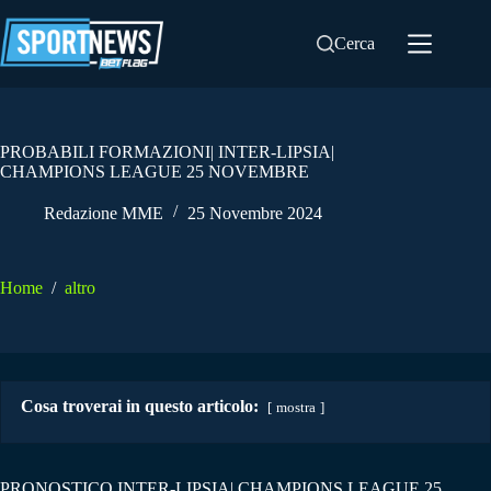
Salta
al
Cerca
contenuto
PROBABILI FORMAZIONI| INTER-LIPSIA|
CHAMPIONS LEAGUE 25 NOVEMBRE
Redazione MME
25 Novembre 2024
Home
/
altro
Cosa troverai in questo articolo:
mostra
PRONOSTICO INTER-LIPSIA| CHAMPIONS LEAGUE 25