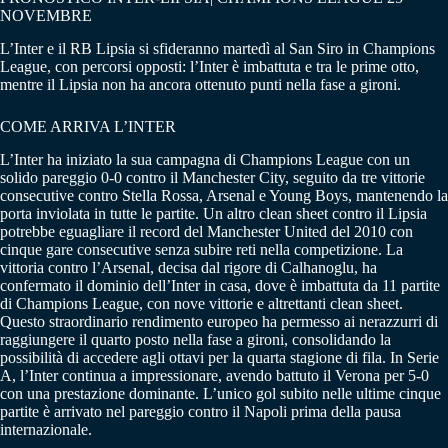
NOVEMBRE
L’Inter e il RB Lipsia si sfideranno martedì al San Siro in Champions
League, con percorsi opposti: l’Inter è imbattuta e tra le prime otto,
mentre il Lipsia non ha ancora ottenuto punti nella fase a gironi.
COME ARRIVA L’INTER
L’Inter ha iniziato la sua campagna di Champions League con un
solido pareggio 0-0 contro il Manchester City, seguito da tre vittorie
consecutive contro Stella Rossa, Arsenal e Young Boys, mantenendo la
porta inviolata in tutte le partite. Un altro clean sheet contro il Lipsia
potrebbe eguagliare il record del Manchester United del 2010 con
cinque gare consecutive senza subire reti nella competizione. La
vittoria contro l’Arsenal, decisa dal rigore di Calhanoglu, ha
confermato il dominio dell’Inter in casa, dove è imbattuta da 11 partite
di Champions League, con nove vittorie e altrettanti clean sheet.
Questo straordinario rendimento europeo ha permesso ai nerazzurri di
raggiungere il quarto posto nella fase a gironi, consolidando la
possibilità di accedere agli ottavi per la quarta stagione di fila. In Serie
A, l’Inter continua a impressionare, avendo battuto il Verona per 5-0
con una prestazione dominante. L’unico gol subito nelle ultime cinque
partite è arrivato nel pareggio contro il Napoli prima della pausa
internazionale.