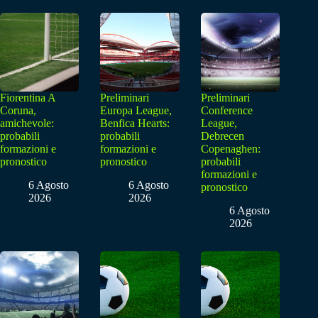
Fiorentina A
Preliminari
Preliminari
Coruna,
Europa League,
Conference
amichevole:
Benfica Hearts:
League,
probabili
probabili
Debrecen
formazioni e
formazioni e
Copenaghen:
pronostico
pronostico
probabili
formazioni e
6 Agosto
6 Agosto
pronostico
2026
2026
6 Agosto
2026