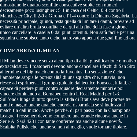
dimostrano le quattro sconfitte consecutive subite con numeri
decisamente poco lusinghieri: 5-1 in casa del Celtic, 0-4 contro il
Manchester City, il 2-0 a Girona e l’1-4 contro la Dinamo Zagabria. La
necessità principale, quindi, resta quella di limitare i danni, provare ad
evitare un’altra brutta sconfitta e da qui alla fine della fase a girone
unico cancellare la casella 0 dai punti ottenuti. Non sarà facile per una
squadra che subisce tanto e che ha trovato appena due goal fino ad ora.
COME ARRIVA IL MILAN
Il Milan deve vincere senza alcun tipo di alibi, giustificazione o motivo
extracalcistico. I rossoneri devono anche cancellare i fischi di San Siro
al termine del big match contro la Juventus. La sensazione è che
l’ambiente sappia le potenzialità di una squadra che, tuttavia, non
riesce ad esprimersi. Il gruppo guidato dal tecnico Fonseca, infatti, è
capace di perdere punti contro squadre decisamente minori e poi
vincere dominando al Bernabeu contro il Real Madrid per 1-3.
Sull’onda lunga di tutto questo la sfida di Bratislava deve portare tre
punti e magari anche qualche energia risparmiata se si indirizza il
match fin dall’inizio. Anche perché, di pari passo con la Champions
League, i rossoneri devono compiere una grande rincorsa anche in
Serie A. Sarà 4231 con tante conferme ma anche alcune novità.
Scalpita Pulisic che, anche se non al meglio, vuole tornare titolare.