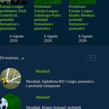
Europa League
Preliminari
Preliminari
preliminari, Paok
Europa League,
Europa League,
Anderlecht:
Salisburgo-Pafos:
Hradec-Besiktas:
probabili
probabili
probabili
formazioni e
formazioni e
formazioni e
pronostico
pronostico
pronostico
6 Agosto
6 Agosto
6 Agosto
2026
2026
2026
Di tendenza
Mondiali
Mondiali, Inghilterra-RD Congo: pronostico
e probabili formazioni
Mondiali
Mondiali, Belgio-Senegal: probabili