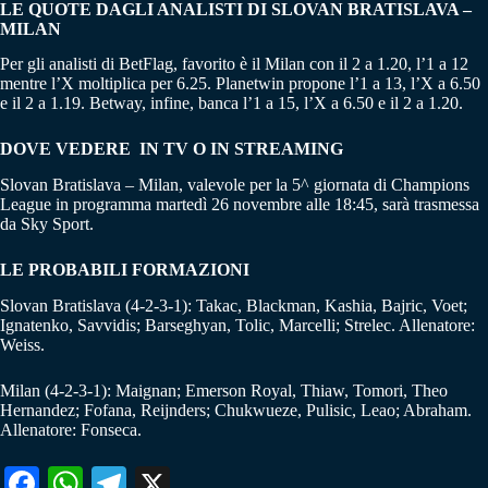
LE QUOTE DAGLI ANALISTI DI SLOVAN BRATISLAVA –
MILAN
Per gli analisti di BetFlag, favorito è il Milan con il 2 a 1.20, l’1 a 12
mentre l’X moltiplica per 6.25. Planetwin propone l’1 a 13, l’X a 6.50
e il 2 a 1.19. Betway, infine, banca l’1 a 15, l’X a 6.50 e il 2 a 1.20.
DOVE VEDERE IN TV O IN STREAMING
Slovan Bratislava – Milan, valevole per la 5^ giornata di Champions
League in programma martedì 26 novembre alle 18:45, sarà trasmessa
da Sky Sport.
LE PROBABILI FORMAZIONI
Slovan Bratislava (4-2-3-1): Takac, Blackman, Kashia, Bajric, Voet;
Ignatenko, Savvidis; Barseghyan, Tolic, Marcelli; Strelec. Allenatore:
Weiss.
Milan (4-2-3-1): Maignan; Emerson Royal, Thiaw, Tomori, Theo
Hernandez; Fofana, Reijnders; Chukwueze, Pulisic, Leao; Abraham.
Allenatore: Fonseca.
Fa
W
Te
X