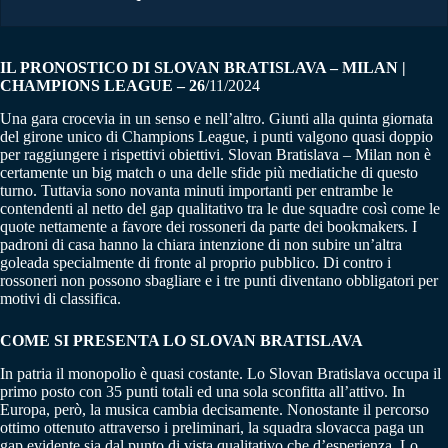
IL PRONOSTICO DI SLOVAN BRATISLAVA – MILAN |
CHAMPIONS LEAGUE – 26
/11/2024
Una gara crocevia in un senso e nell’altro. Giunti alla quinta giornata
del girone unico di Champions League, i punti valgono quasi doppio
per raggiungere i rispettivi obiettivi. Slovan Bratislava – Milan non è
certamente un big match o una delle sfide più mediatiche di questo
turno. Tuttavia sono novanta minuti importanti per entrambe le
contendenti al netto del gap qualitativo tra le due squadre così come le
quote nettamente a favore dei rossoneri da parte dei bookmakers. I
padroni di casa hanno la chiara intenzione di non subire un’altra
goleada specialmente di fronte al proprio pubblico. Di contro i
rossoneri non possono sbagliare e i tre punti diventano obbligatori per
motivi di classifica.
COME SI PRESENTA LO SLOVAN BRATISLAVA
In patria il monopolio è quasi costante. Lo Slovan Bratislava occupa il
primo posto con 35 punti totali ed una sola sconfitta all’attivo. In
Europa, però, la musica cambia decisamente. Nonostante il percorso
ottimo ottenuto attraverso i preliminari, la squadra slovacca paga un
gap evidente sia dal punto di vista qualitativo che d’esperienza. Lo