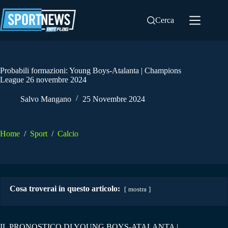
Salta
al
Cerca
contenuto
Probabili formazioni: Young Boys-Atalanta | Champions
League 26 novembre 2024
Salvo Mangano
25 Novembre 2024
Home
/
Sport
/
Calcio
Cosa troverai in questo articolo:
mostra
IL PRONOSTICO DI YOUNG BOYS-ATALANTA |