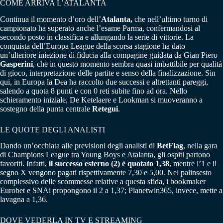
COME ARRIVA L’ATALANTA
Continua il momento d’oro dell’
Atalanta,
che nell’ultimo turno di
campionato ha superato anche l’esame Parma, confermandosi al
secondo posto in classifica e allungando la serie di vittorie. La
conquista dell’Europa League della scorsa stagione ha dato
un’ulteriore iniezione di fiducia alla compagine guidata da Gian Piero
Gasperini
, che in questo momento sembra quasi imbattibile per qualità
di gioco, interpretazione delle partite e senso della finalizzazione. Sin
qui, in Europa la Dea ha raccolto due successi e altrettanti pareggi,
salendo a quota 8 punti e con 0 reti subite fino ad ora. Nello
schieramento iniziale, De Ketelaere e Lookman si muoveranno a
sostegno della punta centrale
Retegui
.
LE QUOTE DEGLI ANALISTI
Dando un’occhiata alle previsioni degli analisti di
BetFlag
, nella gara
di Champions League tra Young Boys e Atalanta, gli ospiti partono
favoriti. Infatti,
il successo esterno (2) è quotato 1,38
, mentre l’1 e il
segno X vengono pagati rispettivamente 7,30 e 5,00. Nel palinsesto
complessivo delle scommesse relative a questa sfida, i bookmaker
Eurobet e SNAi propongono il 2 a 1,37; Planetwin365, invece, mette a
lavagna a 1,36.
DOVE VEDERLA IN TV E STREAMING