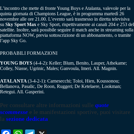
L’incontro che mette di fronte Young Boys e Atalanta, valevole per la
quinta giornata di Champions League, è in programma martedì 26
novembre alle ore 21.00. L’evento sarà trasmesso in diretta televisiva
su
Sky Sport Max
e Sky Sport, rispettivamente ai canali 204 e 253 del
satellite. Inoltre, sarà possibile seguire il match anche in streaming sulla
piattaforma NOW, previa sottoscrizione di un abbonamento, o tramite
l’app Sky Go.
PROBABILI FORMAZIONI
YOUNG BOYS
(4-4-2): Keller; Blum, Benito, Lauper, Athekame;
Colley, Niasse, Ugrinic, Males; Ganvoula, Imeri. All. Magnin.
ATALANTA
(3-4-2-1): Carnesecchi; Toloi, Hien, Koussonou;
Bellanova, Pasalic, De Roon, Ruggeri; De Ketelaere, Lookman;
Retegui. All. Gasperini.
Per consultare altre informazioni sulle
quote
scommesse
e le manifestazioni sportive, puoi visitare
la
sezione dedicata