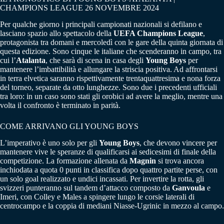
CHAMPIONS LEAGUE 26 NOVEMBRE 2024
Per qualche giorno i principali campionati nazionali si defilano e
lasciano spazio allo spettacolo della
UEFA Champions League
,
protagonista tra domani e mercoledì con le gare della quinta giornata di
questa edizione. Sono cinque le italiane che scenderanno in campo, tra
cui l’
Atalanta
, che sarà di scena in casa degli
Young Boys
per
mantenere l’imbattibilità e allungare la striscia positiva. Ad affrontarsi
in terra elvetica saranno rispettivamente trentaquattresima e nona forza
del torneo, separate da otto lunghezze. Sono due i precedenti ufficiali
tra loro: in un caso sono stati gli orobici ad avere la meglio, mentre una
volta il confronto è terminato in parità.
COME ARRIVANO GLI YOUNG BOYS
L’imperativo è uno solo per gli
Young Boys
, che devono vincere per
mantenere vive le speranze di qualificarsi ai sedicesimi di finale della
competizione. La formazione allenata da
Magnin
si trova ancora
inchiodata a quota 0 punti in classifica dopo quattro partite perse, con
un solo goal realizzato e undici incassati. Per invertire la rotta, gli
svizzeri punteranno sul tandem d’attacco composto da
Ganvoula
e
Imeri, con Colley e Males a spingere lungo le corsie laterali di
centrocampo e la coppia di mediani Niasse-Ugrinic in mezzo al campo.