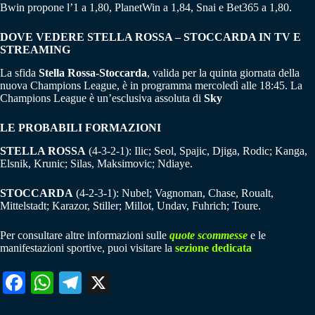
Bwin propone l’1 a 1,80, PlanetWin a 1,84, Snai e Bet365 a 1,80.
DOVE VEDERE STELLA ROSSA – STOCCARDA IN TV E
STREAMING
La sfida
Stella Rossa-Stoccarda
, valida per la quinta giornata della
nuova Champions League, è in programma mercoledì alle 18:45. La
Champions League è un’esclusiva assoluta di
Sky
LE PROBABILI FORMAZIONI
STELLA ROSSA
(4-3-2-1): Ilic; Seol, Spajic, Djiga, Rodic; Kanga,
Elsnik, Krunic; Silas, Maksimovic; Ndiaye.
STOCCARDA
(4-2-3-1): Nubel; Vagnoman, Chase, Roualt,
Mittelstadt; Karazor, Stiller; Millot, Undav, Fuhrich; Toure.
Per consultare altre informazioni sulle
quote scommesse
e le
manifestazioni sportive, puoi visitare la
sezione dedicata
Fa
W
Te
X
ce
ha
le