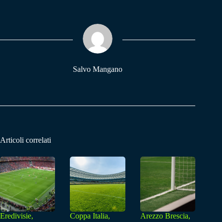
bo
ts
gr
ok
A
a
pp
m
Salvo Mangano
Articoli correlati
Eredivisie,
Coppa Italia,
Arezzo Brescia,