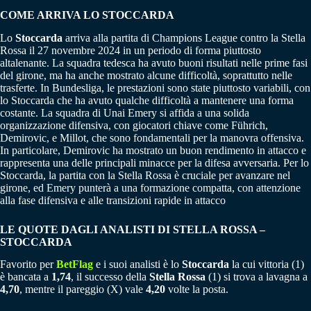
COME ARRIVA LO STOCCARDA
Lo
Stoccarda
arriva alla partita di Champions League contro la Stella
Rossa il 27 novembre 2024 in un periodo di forma piuttosto
altalenante. La squadra tedesca ha avuto buoni risultati nelle prime fasi
del girone, ma ha anche mostrato alcune difficoltà, soprattutto nelle
trasferte. In Bundesliga, le prestazioni sono state piuttosto variabili, con
lo Stoccarda che ha avuto qualche difficoltà a mantenere una forma
costante​. La squadra di Unai Emery si affida a una solida
organizzazione difensiva, con giocatori chiave come Führich,
Demirovic, e Millot, che sono fondamentali per la manovra offensiva​.
In particolare, Demirovic ha mostrato un buon rendimento in attacco e
rappresenta una delle principali minacce per la difesa avversaria. Per lo
Stoccarda, la partita con la Stella Rossa è cruciale per avanzare nel
girone, ed Emery punterà a una formazione compatta, con attenzione
alla fase difensiva e alle transizioni rapide in attacco​
LE QUOTE DAGLI ANALISTI DI STELLA ROSSA –
STOCCARDA
Favorito per
BetFlag
e i suoi analisti è lo
Stoccarda
la cui vittoria (1)
è bancata a
1,74
, il successo della
Stella Rossa
(1) si trova a lavagna a
4,70
, mentre il pareggio (X) vale
4,20
volte la posta.